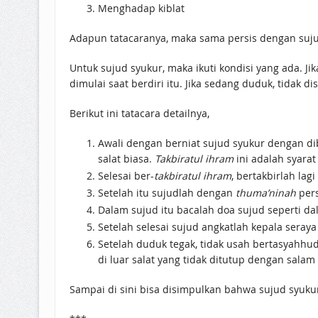
Menghadap kiblat
Adapun tatacaranya, maka sama persis dengan sujud 
Untuk sujud syukur, maka ikuti kondisi yang ada. J
dimulai saat berdiri itu. Jika sedang duduk, tidak 
Berikut ini tatacara detailnya,
Awali dengan berniat sujud syukur dengan 
salat biasa.
Takbiratul ihram
ini adalah syarat
Selesai ber-
takbiratul ihram
, bertakbirlah la
Setelah itu sujudlah dengan
thuma’ninah
pers
Dalam sujud itu bacalah doa sujud seperti d
Setelah selesai sujud angkatlah kepala seray
Setelah duduk tegak, tidak usah bertasyahhud,
di luar salat yang tidak ditutup dengan salam
Sampai di sini bisa disimpulkan bahwa sujud syukur 