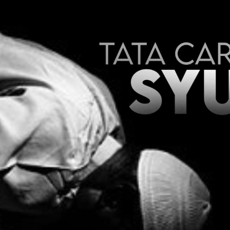
AKAT UANG?
UANG HARAM BISA MENJADI HALAL JIKA SEBAB K
’I
BAHASA CINTA KARENA ALLAH
HUKUM MEMBAYAR ZAKA
DA KERABAT SENDIRI