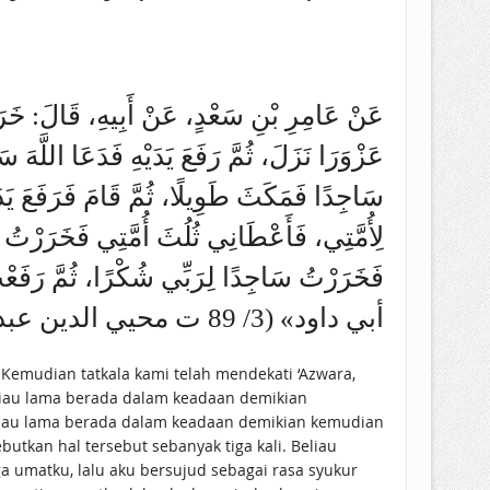
عَنْ عَامِرِ بْنِ سَعْدٍ، عَنْ أَبِيهِ، قَالَ: خَرَجْن
عَزْوَرَا نَزَلَ، ثُمَّ رَفَعَ يَدَيْهِ فَدَعَا اللَّهَ 
سَاجِدًا فَمَكَثَ طَوِيلًا، ثُمَّ قَامَ فَرَفَعَ يَد
لِأُمَّتِي، فَأَعْطَانِي ثُلُثَ أُمَّتِي فَخَرَرْتُ
فَخَرَرْتُ ‌سَاجِدًا ‌لِرَبِّي شُكْرًا، ثُمَّ رَفَع
أبي داود» (3/ 89 ت محيي الدين عبد الحميد)
liau lama berada dalam keadaan demikian
liau lama berada dalam keadaan demikian kemudian
tkan hal tersebut sebanyak tiga kali. Beliau
umatku, lalu aku bersujud sebagai rasa syukur