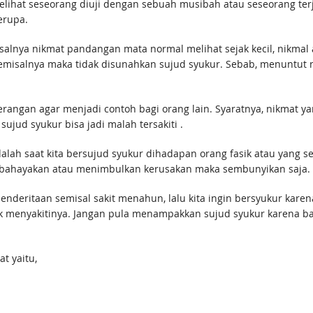
lihat seseorang diuji dengan sebuah musibah atau seseorang terj
erupa.
alnya nikmat pandangan mata normal melihat sejak kecil, nikmal a
misalnya maka tidak disunahkan sujud syukur. Sebab, menuntut n
rangan agar menjadi contoh bagi orang lain. Syaratnya, nikmat yan
sujud syukur bisa jadi malah tersakiti .
lah saat kita bersujud syukur dihadapan orang fasik atau yang 
embahayakan atau menimbulkan kerusakan maka sembunyikan saja.
penderitaan semisal sakit menahun, lalu kita ingin bersyukur kar
ak menyakitinya. Jangan pula menampakkan sujud syukur karena b
t yaitu,