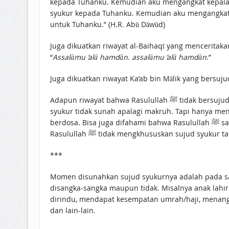
kepada Tuhanku. Kemudian aku mengangkat kepalak
syukur kepada Tuhanku. Kemudian aku mengangkat 
untuk Tuhanku.” (H.R. Abū Dāwūd)
Juga dikuatkan riwayat al-Baihaqī yang menceritakan bagaimana Rasulullah ﷺ sujud syukur setelah mengetahu
“
Assalāmu ‘alā hamdān. assalāmu ‘alā hamdān
.”
Juga dikuatkan riwayat Ka’ab bin Mālik yang bersuj
Adapun riwayat bahwa Rasulullah ﷺ tidak bersujud syukur saat turun hujan dan saat hujan yang deras keterlaluan dihentikan Allah, maka itu tidak menunjukkan sujud
syukur tidak sunah apalagi makruh. Tapi hanya menunjukkan bahwa sujud
berd
Rasulullah ﷺ tidak mengkhususkan sujud sy
***
Momen disunahkan sujud syukurnya adalah pada saa
disangka-sangka maupun tidak. Misalnya anak lahi
dirindu, mendapat kesempatan umrah/haji, menang 
dan lain-lain.