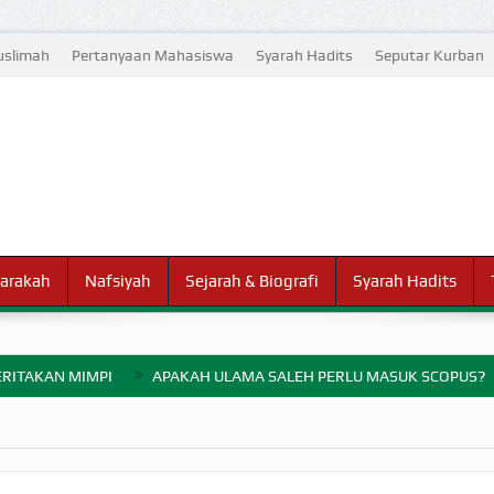
slimah
Pertanyaan Mahasiswa
Syarah Hadits
Seputar Kurban
arakah
Nafsiyah
Sejarah & Biografi
Syarah Hadits
RITAKAN MIMPI
APAKAH ULAMA SALEH PERLU MASUK SCOPUS?
ELANG PERANG BADAR
AYARAN ZAKAT SEBELUM TIBA SAAT WAJIB?
HAKIKAT NIKMAT D