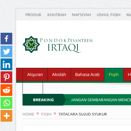
PRODUK
KHUTBAH
NAFSIYAH
USHUL FIQIH
Mu
Alquran
Akidah
Bahasa Arab
Fiqih
H
Waris
BREAKING
JANGAN SEMBARANGAN MENCE
MIMPI YANG DIABAIKAN MENJ
NEWS
HOME
FIQIH
TATACARA SUJUD SYUKUR
APA HUKUM MEMPERCEPAT PEMB