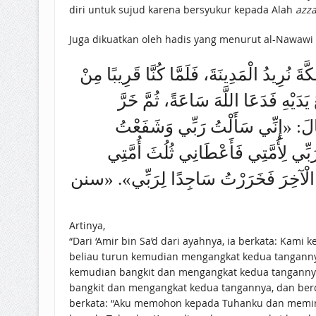
diri untuk sujud karena bersyukur kepada Alah
azza
Juga dikuatkan oleh hadis yang menurut al-Nawawi 
نُرِيدُ الْمَدِينَةَ، فَلَمَّا كُنَّا قَرِيبًا مِنْ
َدَيْهِ فَدَعَا اللَّهَ سَاعَةً، ثُمَّ خَرَّ
 قَالَ: «إِنِّي سَأَلْتُ رَبِّي وَشَفَعْتُ
ِّي لِأُمَّتِي فَأَعْطَانِي ثُلُثَ أُمَّتِي
‌ الْآخِرَ ‌فَخَرَرْتُ ‌سَاجِدًا ‌لِرَبِّي». «سنن
Artinya,
“Dari ‘Amir bin Sa’d dari ayahnya, ia berkata: Kami keluar besama Rasulullah ﷺ dari Mekkah hendak menuju Mad
beliau turun kemudian mengangkat kedua tangannya
kemudian bangkit dan mengangkat kedua tangannya
bangkit dan mengangkat kedua tangannya, dan berdo
berkata: “Aku memohon kepada Tuhanku dan meminta