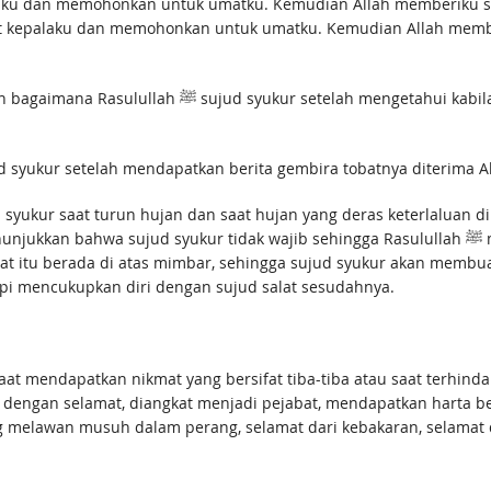
u dan memohonkan untuk umatku. Kemudian Allah memberiku sepe
kepalaku dan memohonkan untuk umatku. Kemudian Allah memberi
i kabilah Hamdān masuk Islam kemudian mengucapkan,
ud syukur setelah mendapatkan berita gembira tobatnya diterima Al
 syukur tidak wajib sehingga Rasulullah ﷺ meninggalkannya untuk menunjukkan itu tidak
osa. Bisa juga difahami bahwa Rasulullah ﷺ saat itu berada di atas mimbar, sehingga sujud syukur akan memb
ukur tapi mencukupkan diri dengan sujud salat sesudahnya.
t mendapatkan nikmat yang bersifat tiba-tiba atau saat terhinda
r dengan selamat, diangkat menjadi pejabat, mendapatkan harta b
melawan musuh dalam perang, selamat dari kebakaran, selamat d