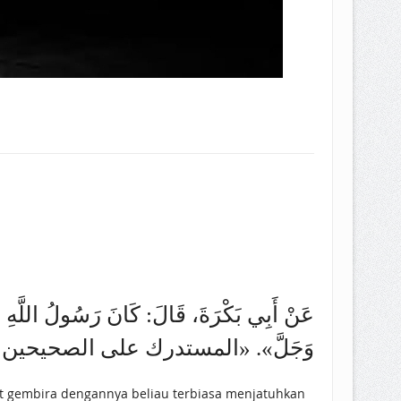
عَنْ أَبِي بَكْرَةَ، قَالَ: كَانَ رَسُولُ اللَّهِ صَلَّى 
وَجَلَّ». «المستدرك على الصحيحين للحا)