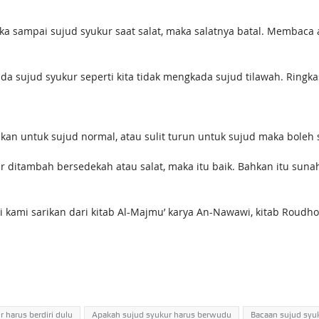
Jika sampai sujud syukur saat salat, maka salatnya batal. Membaca
a sujud syukur seperti kita tidak mengkada sujud tilawah. Ringka
an untuk sujud normal, atau sulit turun untuk sujud maka boleh s
ditambah bersedekah atau salat, maka itu baik. Bahkan itu sunah.
ni kami sarikan dari kitab Al-Majmu’ karya An-Nawawi, kitab Roud
 harus berdiri dulu
Apakah sujud syukur harus berwudu
Bacaan sujud syu