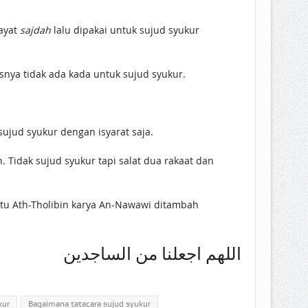
 ayat
sajdah
lalu dipakai untuk sujud syukur
snya tidak ada kada untuk sujud syukur.
ujud syukur dengan isyarat saja.
 Tidak sujud syukur tapi salat dua rakaat dan
hotu Ath-Tholibin karya An-Nawawi ditambah
اللهم اجعلنا من الساجدين
kur
Bagaimana tatacara sujud syukur