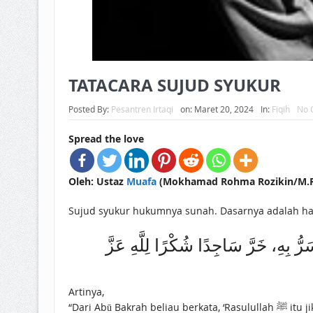
TATACARA SUJUD SYUKUR
Posted By:
Pesantren Irtaqi
on:
Maret 20, 2024
In:
Fiqih
No 
Spread the love
Oleh: Ustaz
Muafa
(Mokhamad Rohma Rozikin/M.R.R
Sujud syukur hukumnya sunah. Dasarnya adalah hadi
‌بِهِ، ‌خَرَّ ‌سَاجِدًا ‌شُكْرًا ‌لِلَّهِ عَزَّ
Artinya,
“Dari Abū Bakrah beliau berkata, ‘Rasulullah ﷺ itu jika mendapatkan sesuatu yang menggembirakan beliau atau dibuat gembira dengannya beliau terbiasa menjatuhkan