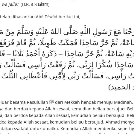
 wa jalla
.” (H.R. al-Ḥākim)
telah dihasankan Abū Dāwūd berikut ini,
َا مَعَ رَسُولِ اللَّهِ صَلَّى اللهُ عَلَيْهِ وَسَلَّمَ مِنْ مَكَّةَ 
سَاعَةً، ثُمَّ خَرَّ سَاجِدًا فَمَكَثَ طَوِيلًا، ثُمَّ قَامَ فَرَفَعَ ي
َيْهِ سَاعَةً، ثُمَّ خَرَّ سَاجِدًا – ذَكَرَهُ أَحْمَدُ ثَلَاثًا –
 سَاجِدًا شُكْرًا لِرَبِّي، ثُمَّ رَفَعْتُ رَأْسِي فَسَأَلْتُ رَب
ْتُ رَأْسِي، فَسَأَلْتُ رَبِّي لِأُمَّتِي فَأَعْطَانِي الثُّلُثَ
inah. Kemudian tatkala kami telah mendekati ‘Azwara,
 dan berdoa kepada Allah sesaat, kemudian beliau bersujud. Be
, dan berdoa kepada Allah sesaat, kemudian beliau bersujud. Be
a kepada Allah sesaat, kemudian beliau bersujud. Ahmad menyebu
kan syafa’at untuk umatku. Kemudian Allah memberiku sepertiga 