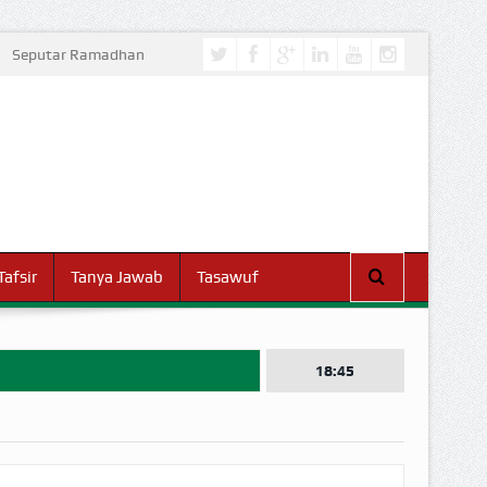
Seputar Ramadhan
Tafsir
Tanya Jawab
Tasawuf
18:45
I DUNIA!