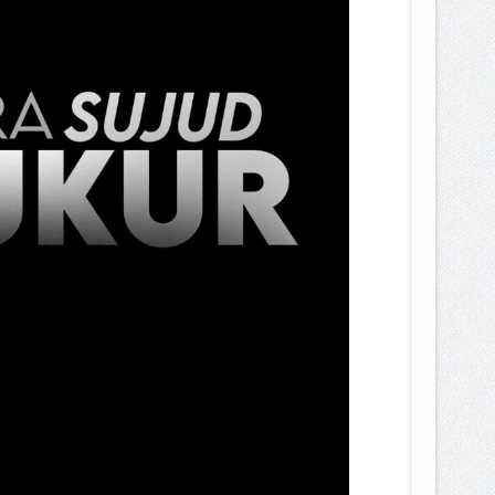
EPEMILIKANNYA BERUBAH
T DENGAN CARA MENGANGSUR