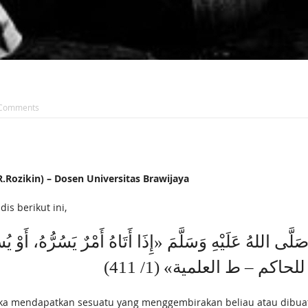
Comments
ozikin) – Dosen Universitas Brawijaya
s berikut ini,
اللهُ عَلَيْهِ وَسَلَّمَ «إِذَا أَتَاهُ أَمْرٌ يَسُرُّهُ، أَوْ ‌يُسَرُّ 
كم – ط العلمية» (1/ 411