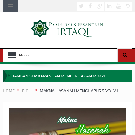
Menu
JANGAN SEMBARANGAN MENCERITAKAN MIMPI
APAKAH ULAMA SALEH PERLU MASUK SCOPUS?
HOME
FIQIH
MAKNA HASANAH MENGHAPUS SAYYI’AH
MIMPI YANG DIABAIKAN MENJELANG PERANG BADAR
APA HUKUM MEMPERCEPAT PEMBAYARAN ZAKAT
SEBELUM TIBA SAAT WAJIB?
HAKIKAT NIKMAT DI DUNIA!