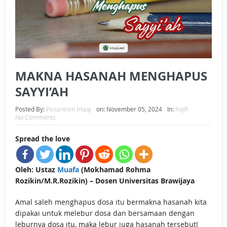
BAGAIMANA CARA MEMBAYAR ZAKAT UANG?
UANG HARAM BISA MENJADI HALAL JIKA SEBAB
KEPEMILIKANNYA BERUBAH
MAKNA HASANAH MENGHAPUS
ISTIDLAL BATIL VS ISTIDLAL SYAR’I
SAYYI’AH
BAHASA CINTA KARENA ALLAH
Posted By:
Pesantren Irtaqi
on:
November 05, 2024
In:
Fiqih
HUKUM MEMBAYAR ZAKAT DENGAN CARA MENGANGSUR
No Comments
HUKUM MEMBAYAR ZAKAT KEPADA KERABAT SENDIRI
Spread the love
Oleh: Ustaz
Muafa
(Mokhamad Rohma
Rozikin/M.R.Rozikin) – Dosen Universitas Brawijaya
Amal saleh menghapus dosa itu bermakna hasanah kita
dipakai untuk melebur dosa dan bersamaan dengan
leburnya dosa itu, maka lebur juga hasanah tersebut!