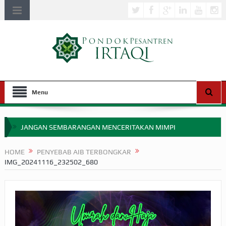
Menu
JANGAN SEMBARANGAN MENCERITAKAN MIMPI
APAKAH ULAMA SALEH PERLU MASUK SCOPUS?
HOME
PENYEBAB AIB TERBONGKAR
IMG_20241116_232502_680
MIMPI YANG DIABAIKAN MENJELANG PERANG BADAR
APA HUKUM MEMPERCEPAT PEMBAYARAN ZAKAT
SEBELUM TIBA SAAT WAJIB?
HAKIKAT NIKMAT DI DUNIA!