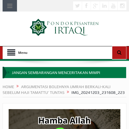
Menu
JANGAN SEMBARANGAN MENCERITAKAN MIMPI
APAKAH ULAMA SALEH PERLU MASUK SCOPUS?
HOME
ARGUMENTASI BOLEHNYA UMRAH BERKALI-KALI
SEBELUM HAJI TAMATTU’ TUNTAS
IMG_20241203_231608_223
MIMPI YANG DIABAIKAN MENJELANG PERANG BADAR
APA HUKUM MEMPERCEPAT PEMBAYARAN ZAKAT
SEBELUM TIBA SAAT WAJIB?
HAKIKAT NIKMAT DI DUNIA!