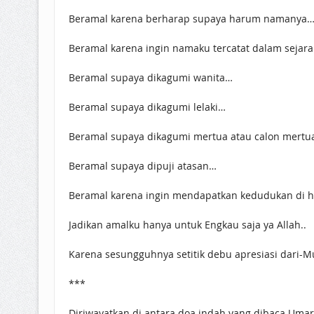
Beramal karena berharap supaya harum namanya
Beramal karena ingin namaku tercatat dalam sejar
Beramal supaya dikagumi wanita…
Beramal supaya dikagumi lelaki…
Beramal supaya dikagumi mertua atau calon mertu
Beramal supaya dipuji atasan…
Beramal karena ingin mendapatkan kedudukan di 
Jadikan amalku hanya untuk Engkau saja ya Allah..
Karena sesungguhnya setitik debu apresiasi dari-Mu
***
Diriwayatkan di antara doa indah yang dibaca Umar b