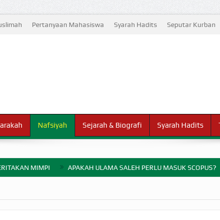
slimah
Pertanyaan Mahasiswa
Syarah Hadits
Seputar Kurban
arakah
Nafsiyah
Sejarah & Biografi
Syarah Hadits
RITAKAN MIMPI
APAKAH ULAMA SALEH PERLU MASUK SCOPUS?
ELANG PERANG BADAR
AYARAN ZAKAT SEBELUM TIBA SAAT WAJIB?
HAKIKAT NIKMAT D