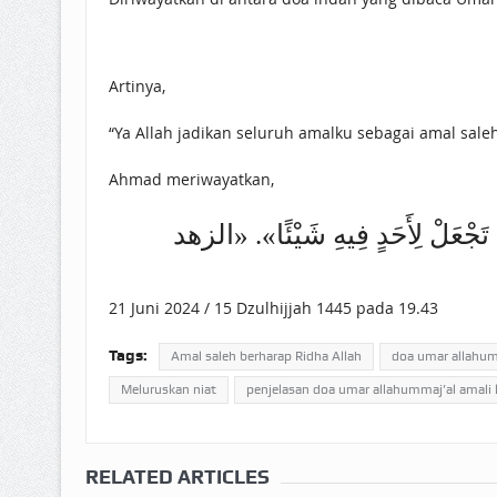
Artinya,
“Ya Allah jadikan seluruh amalku sebagai amal sale
Ahmad meriwayatkan,
َجْعَلْ ‌لِأَحَدٍ ‌فِيهِ ‌شَيْئًا». «الزهد
21 Juni 2024 / 15 Dzulhijjah 1445 pada 19.43
Tags:
Amal saleh berharap Ridha Allah
doa umar allahumm
Meluruskan niat
penjelasan doa umar allahummaj’al amali 
RELATED ARTICLES