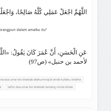
اللَّهُمَّ اجْعَلْ عَمَلِي ‌كُلَّهُ ‌صَالِحًا، وَاجْعَلْه
eorangpun dalam amalku itu”
عَنِ الْحَسَنِ، أَنَّ عُمَرَ كَانَ يَقُولُ: «اللَّهُ
لأحمد بن حنبل» (ص97)
a doa umar bin khattab allahummaj’al amali kullahu shaliha
a
tafsir doa umar bin khattab tentang minta ikhlas