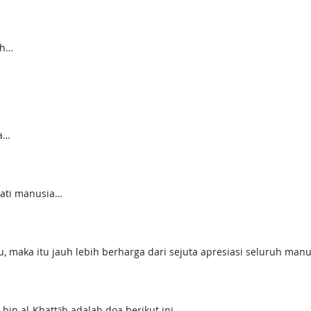
…
ah…
a…
hati manusia…
, maka itu jauh lebih berharga dari sejuta apresiasi seluruh man
in al-Khattāb adalah doa berikut ini,