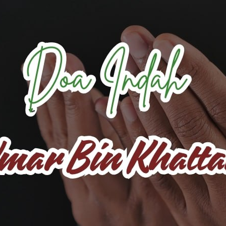
AKAT UANG?
UANG HARAM BISA MENJADI HALAL JIKA SEBAB K
’I
BAHASA CINTA KARENA ALLAH
HUKUM MEMBAYAR ZAKA
DA KERABAT SENDIRI