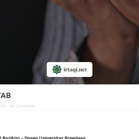
TAB
IYAH
No Comments
ozikin) – Dosen Universitas Brawijaya