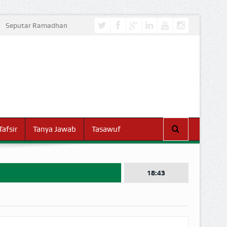
Seputar Ramadhan
Tafsir
Tanya Jawab
Tasawuf
18:43
I DUNIA!