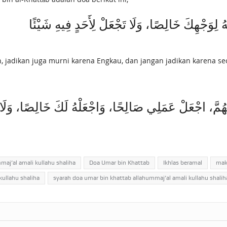
ُ لِوَجْهِكَ خَالِصًا، وَلَا تَجْعَلْ ‌لِأَحَدٍ ‌فِيهِ ‌شَيْئًا
h, jadikan juga murni karena Engkau, dan jangan jadikan karena s
مَّ، اجْعَلْ عَمَلِي صَالِحًا، وَاجْعَلْهُ لَكَ خَالِصًا، وَلَا ت
aj’al amali kullahu shaliha
Doa Umar bin Khattab
Ikhlas beramal
makn
kullahu shaliha
syarah doa umar bin khattab allahummaj’al amali kullahu shalih