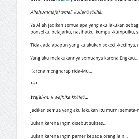
Allahummaj’al ‘amalī kullahū ṣālihā…
Ya Allah jadikan semua apa yang aku lakukan sebag
ponselku, belajarku, nasihatku, kumpul-kumpulku, 
Tidak ada apapun yang kulakukan sekecil-kecilnya, 
Yang aku melakukannya semuanya karena Engkau…
Karena mengharap rida-Mu…
***
Waj’al-hu li wajhika khāliṣā…
Jadikan semua yang aku lakukan itu murni semata-
Bukan karena ingin disebut sukses…
Bukan karena ingin pamer kepada orang lain…