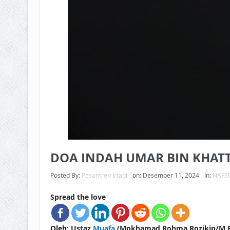
DOA INDAH UMAR BIN KHAT
Posted By:
Pesantren Irtaqi
on:
Desember 11, 2024
In:
NAFS
Spread the love
Oleh: Ustaz
Muafa
(Mokhamad Rohma Rozikin/M.R.R