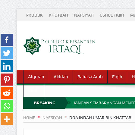
PRODUK
KHUTBAH
NAFSIYAH
USHUL FIQIH
Mu
Alquran
Akidah
Bahasa Arab
Fiqih
H
Waris
BREAKING
JANGAN SEMBARANGAN MENCE
MIMPI YANG DIABAIKAN MENJ
NEWS
HOME
NAFSIYAH
DOA INDAH UMAR BIN KHATTAB
APA HUKUM MEMPERCEPAT PEMB