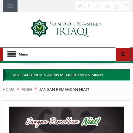
Menu
JANGAN SEMBARANGAN MENCERITAKAN MIMPI
APAKAH ULAMA SALEH PERLU MASUK SCOPUS?
HOME
FIQIH
JANGAN REMEHKAN NIAT!
MIMPI YANG DIABAIKAN MENJELANG PERANG BADAR
APA HUKUM MEMPERCEPAT PEMBAYARAN ZAKAT
SEBELUM TIBA SAAT WAJIB?
HAKIKAT NIKMAT DI DUNIA!