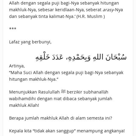
Allah dengan segala puji bagi-Nya sebanyak hitungan
makhluk-Nya, sebesar keridlaan-Nya, seberat
arasy
-Nya
dan sebanyak tinta kalimat-Nya.’ (H.R. Muslim )
***
Lafaz yang berbunyi,
سُبْحَانَ اللهِ وَبِحَمْدِهِ، ‌عَدَدَ ‌خَلْقِهِ
Artinya,
”Maha Suci Allah dengan segala puji bagi-Nya sebanyak
hitungan makhluk-Nya.”
Menunjukkan Rasulullah ﷺ berzikir subhanallāh
wabihamdihi dengan niat dibaca sebanyak jumlah
makhluk Allah!
Berapa jumlah makhluk Allah di alam semesta ini?
Kepala kita “tidak akan sanggup” menampung angkanya!