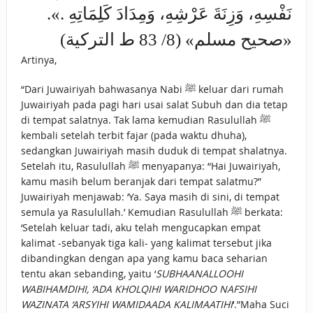
نَفْسِهِ، وَزِنَةَ عَرْشِهِ، وَمِدَادَ كَلِمَاتِهِ .».
«صحيح مسلم» (8/ 83 ط التركية)
Artinya,
“Dari Juwairiyah bahwasanya Nabi ﷺ keluar dari rumah
Juwairiyah pada pagi hari usai salat Subuh dan dia tetap
di tempat salatnya. Tak lama kemudian Rasulullah ﷺ
kembali setelah terbit fajar (pada waktu dhuha),
sedangkan Juwairiyah masih duduk di tempat shalatnya.
Setelah itu, Rasulullah ﷺ menyapanya: “Hai Juwairiyah,
kamu masih belum beranjak dari tempat salatmu?”
Juwairiyah menjawab: ‘Ya. Saya masih di sini, di tempat
semula ya Rasulullah.’ Kemudian Rasulullah ﷺ berkata:
‘Setelah keluar tadi, aku telah mengucapkan empat
kalimat -sebanyak tiga kali- yang kalimat tersebut jika
dibandingkan dengan apa yang kamu baca seharian
tentu akan sebanding, yaitu ‘
SUBHAANALLOOHI
WABIHAMDIHI, ‘ADA KHOLQIHI WARIDHOO NAFSIHI
WAZINATA ‘ARSYIHI WAMIDAADA KALIMAATIHI
‘.”Maha Suci