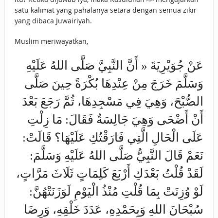
satu kalimat yang pahalanya setara dengan semua zikir
yang dibaca Juwairiyah.
Muslim meriwayatkan,
عَنْ ‌جُوَيْرِيَةَ « أَنَّ النَّبِيَّ صَلَّى اللهُ عَلَيْهِ
وَسَلَّمَ خَرَجَ مِنْ عِنْدِهَا بُكْرَةً حِينَ صَلَّى
الصُّبْحَ، وَهِيَ فِي مَسْجِدِهَا، ثُمَّ رَجَعَ بَعْدَ
أَنْ أَضْحَى وَهِيَ جَالِسَةٌ فَقَالَ: مَا زِلْتِ
عَلَى الْحَالِ الَّتِي فَارَقْتُكِ عَلَيْهَا؟ قَالَتْ:
نَعَمْ قَالَ النَّبِيُّ صَلَّى اللهُ عَلَيْهِ وَسَلَّمَ:
لَقَدْ قُلْتُ بَعْدَكِ أَرْبَعَ كَلِمَاتٍ ثَلَاثَ مَرَّاتٍ،
لَوْ وُزِنَتْ بِمَا قُلْتِ مُنْذُ الْيَوْمِ لَوَزَنَتْهُنَّ:
سُبْحَانَ اللهِ وَبِحَمْدِهِ، ‌عَدَدَ ‌خَلْقِهِ، وَرِضَا