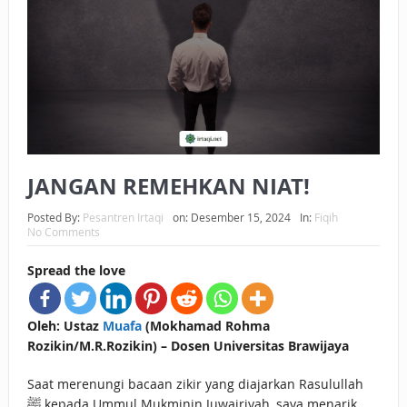
BAGAIMANA CARA MEMBAYAR ZAKAT UANG?
UANG HARAM BISA MENJADI HALAL JIKA SEBAB
KEPEMILIKANNYA BERUBAH
ISTIDLAL BATIL VS ISTIDLAL SYAR’I
BAHASA CINTA KARENA ALLAH
JANGAN REMEHKAN NIAT!
HUKUM MEMBAYAR ZAKAT DENGAN CARA MENGANGSUR
Posted By:
Pesantren Irtaqi
on:
Desember 15, 2024
In:
Fiqih
No Comments
HUKUM MEMBAYAR ZAKAT KEPADA KERABAT SENDIRI
Spread the love
Oleh: Ustaz
Muafa
(Mokhamad Rohma
Rozikin/M.R.Rozikin) – Dosen Universitas Brawijaya
Saat merenungi bacaan zikir yang diajarkan Rasulullah
ﷺ kepada Ummul Mukminin Juwairiyah, saya menarik