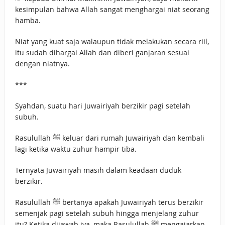
kesimpulan bahwa Allah sangat menghargai niat seorang
hamba.
Niat yang kuat saja walaupun tidak melakukan secara riil,
itu sudah dihargai Allah dan diberi ganjaran sesuai
dengan niatnya.
***
Syahdan, suatu hari Juwairiyah berzikir pagi setelah
subuh.
Rasulullah ﷺ keluar dari rumah Juwairiyah dan kembali
lagi ketika waktu zuhur hampir tiba.
Ternyata Juwairiyah masih dalam keadaan duduk
berzikir.
Rasulullah ﷺ bertanya apakah Juwairiyah terus berzikir
semenjak pagi setelah subuh hingga menjelang zuhur
itu? Ketika dijawab iya, maka Rasulullah ﷺ mengajarkan