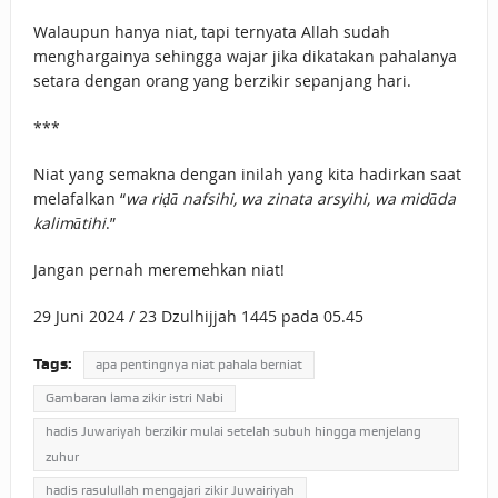
Walaupun hanya niat, tapi ternyata Allah sudah
menghargainya sehingga wajar jika dikatakan pahalanya
setara dengan orang yang berzikir sepanjang hari.
***
Niat yang semakna dengan inilah yang kita hadirkan saat
melafalkan “
wa riḍā nafsihi, wa zinata arsyihi, wa midāda
kalimātihi
.”
Jangan pernah meremehkan niat!
29 Juni 2024 / 23 Dzulhijjah 1445 pada 05.45
Tags:
apa pentingnya niat pahala berniat
Gambaran lama zikir istri Nabi
hadis Juwariyah berzikir mulai setelah subuh hingga menjelang
zuhur
hadis rasulullah mengajari zikir Juwairiyah