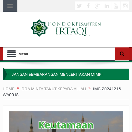
Menu
JANGAN SEMBARANGAN MENCERITAKAN MIMPI
APAKAH ULAMA SALEH PERLU MASUK SCOPUS?
HOME
DOA MINTA TAKUT KEPADA ALLAH
IMG-20241216-
WA0018
MIMPI YANG DIABAIKAN MENJELANG PERANG BADAR
APA HUKUM MEMPERCEPAT PEMBAYARAN ZAKAT
SEBELUM TIBA SAAT WAJIB?
HAKIKAT NIKMAT DI DUNIA!