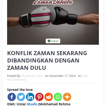
BAGAIMANA CARA MEMBAYAR ZAKAT UANG?
UANG HARAM BISA MENJADI HALAL JIKA SEBAB
KEPEMILIKANNYA BERUBAH
ISTIDLAL BATIL VS ISTIDLAL SYAR’I
BAHASA CINTA KARENA ALLAH
KONFLIK ZAMAN SEKARANG
HUKUM MEMBAYAR ZAKAT DENGAN CARA MENGANGSUR
DIBANDINGKAN DENGAN
HUKUM MEMBAYAR ZAKAT KEPADA KERABAT SENDIRI
ZAMAN DULU
Posted By:
Pesantren Irtaqi
on:
Desember 17, 2024
In:
Fiqih
No Comments
Spread the love
Oleh: Ustaz
Muafa
(Mokhamad Rohma