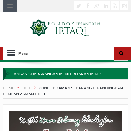
Menu
JANGAN SEMBARANGAN MENCERITAKAN MIMPI
APAKAH ULAMA SALEH PERLU MASUK SCOPUS?
HOME
FIQIH
KONFLIK ZAMAN SEKARANG DIBANDINGKAN
DENGAN ZAMAN DULU
MIMPI YANG DIABAIKAN MENJELANG PERANG BADAR
APA HUKUM MEMPERCEPAT PEMBAYARAN ZAKAT
SEBELUM TIBA SAAT WAJIB?
HAKIKAT NIKMAT DI DUNIA!