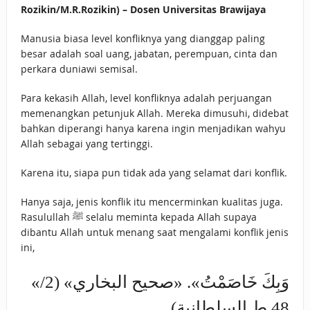
Rozikin/M.R.Rozikin) – Dosen Universitas Brawijaya
Manusia biasa level konfliknya yang dianggap paling
besar adalah soal uang, jabatan, perempuan, cinta dan
perkara duniawi semisal.
Para kekasih Allah, level konfliknya adalah perjuangan
memenangkan petunjuk Allah. Mereka dimusuhi, didebat
bahkan diperangi hanya karena ingin menjadikan wahyu
Allah sebagai yang tertinggi.
Karena itu, siapa pun tidak ada yang selamat dari konflik.
Hanya saja, jenis konflik itu mencerminkan kualitas juga.
Rasulullah ﷺ selalu meminta kepada Allah supaya
dibantu Allah untuk menang saat mengalami konflik jenis
ini,
«وَبِكَ ‌خَاصَمْتُ». «صحيح البخاري» (2/
48 ط السلطانية)