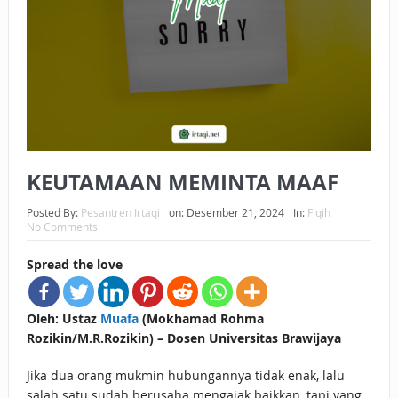
BAGAIMANA CARA MEMBAYAR ZAKAT UANG?
UANG HARAM BISA MENJADI HALAL JIKA SEBAB
KEPEMILIKANNYA BERUBAH
ISTIDLAL BATIL VS ISTIDLAL SYAR’I
BAHASA CINTA KARENA ALLAH
KEUTAMAAN MEMINTA MAAF
HUKUM MEMBAYAR ZAKAT DENGAN CARA MENGANGSUR
Posted By:
Pesantren Irtaqi
on:
Desember 21, 2024
In:
Fiqih
No Comments
HUKUM MEMBAYAR ZAKAT KEPADA KERABAT SENDIRI
Spread the love
Oleh: Ustaz
Muafa
(Mokhamad Rohma
Rozikin/M.R.Rozikin) – Dosen Universitas Brawijaya
Jika dua orang mukmin hubungannya tidak enak, lalu
salah satu sudah berusaha mengajak baikkan, tapi yang