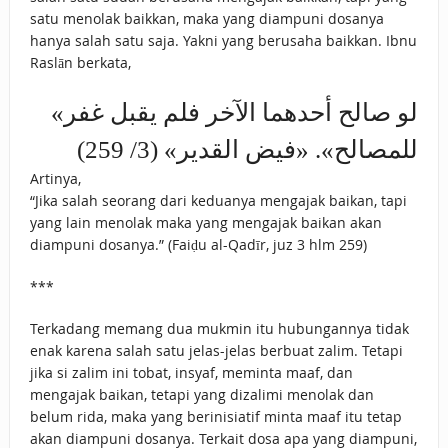
satu menolak baikkan, maka yang diampuni dosanya
hanya salah satu saja. Yakni yang berusaha baikkan. Ibnu
Raslān berkata,
«لو ‌صالح ‌أحدهما ‌الآخر ‌فلم يقبل غفر
للمصالح». «فيض القدير» (3/ 259)
Artinya,
“Jika salah seorang dari keduanya mengajak baikan, tapi
yang lain menolak maka yang mengajak baikan akan
diampuni dosanya.” (Faiḍu al-Qadīr, juz 3 hlm 259)
***
Terkadang memang dua mukmin itu hubungannya tidak
enak karena salah satu jelas-jelas berbuat zalim. Tetapi
jika si zalim ini tobat, insyaf, meminta maaf, dan
mengajak baikan, tetapi yang dizalimi menolak dan
belum rida, maka yang berinisiatif minta maaf itu tetap
akan diampuni dosanya. Terkait dosa apa yang diampuni,