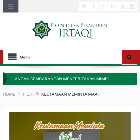
Menu
JANGAN SEMBARANGAN MENCERITAKAN MIMPI
APAKAH ULAMA SALEH PERLU MASUK SCOPUS?
HOME
FIQIH
KEUTAMAAN MEMINTA MAAF
MIMPI YANG DIABAIKAN MENJELANG PERANG BADAR
APA HUKUM MEMPERCEPAT PEMBAYARAN ZAKAT
SEBELUM TIBA SAAT WAJIB?
HAKIKAT NIKMAT DI DUNIA!