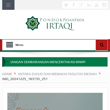
Menu
JANGAN SEMBARANGAN MENCERITAKAN MIMPI
APAKAH ULAMA SALEH PERLU MASUK SCOPUS?
HOME
ANTARA ZUHUD DAN MEMAKAI FASILITAS MEWAH
IMG_20241225_183735_251
MIMPI YANG DIABAIKAN MENJELANG PERANG BADAR
APA HUKUM MEMPERCEPAT PEMBAYARAN ZAKAT
SEBELUM TIBA SAAT WAJIB?
HAKIKAT NIKMAT DI DUNIA!