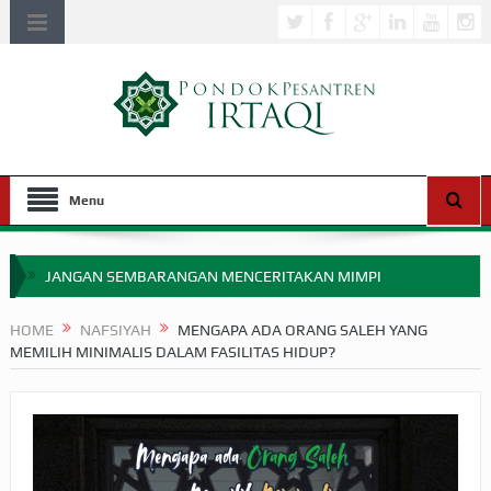
Menu
JANGAN SEMBARANGAN MENCERITAKAN MIMPI
APAKAH ULAMA SALEH PERLU MASUK SCOPUS?
HOME
NAFSIYAH
MENGAPA ADA ORANG SALEH YANG
MEMILIH MINIMALIS DALAM FASILITAS HIDUP?
MIMPI YANG DIABAIKAN MENJELANG PERANG BADAR
APA HUKUM MEMPERCEPAT PEMBAYARAN ZAKAT
SEBELUM TIBA SAAT WAJIB?
HAKIKAT NIKMAT DI DUNIA!