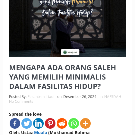
BAGAIMANA CARA MEMBAYAR ZAKAT UANG?
UANG HARAM BISA MENJADI HALAL JIKA SEBAB
KEPEMILIKANNYA BERUBAH
ISTIDLAL BATIL VS ISTIDLAL SYAR’I
BAHASA CINTA KARENA ALLAH
MENGAPA ADA ORANG SALEH
HUKUM MEMBAYAR ZAKAT DENGAN CARA MENGANGSUR
YANG MEMILIH MINIMALIS
HUKUM MEMBAYAR ZAKAT KEPADA KERABAT SENDIRI
DALAM FASILITAS HIDUP?
Posted By:
Pesantren Irtaqi
on:
Desember 26, 2024
In:
NAFSIYAH
No Comments
Spread the love
Oleh: Ustaz
Muafa
(Mokhamad Rohma