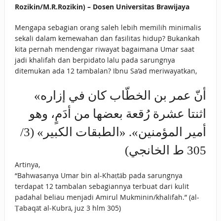
Rozikin/M.R.Rozikin) – Dosen Universitas Brawijaya
Mengapa sebagian orang saleh lebih memilih minimalis
sekali dalam kemewahan dan fasilitas hidup? Bukankah
kita pernah mendengar riwayat bagaimana Umar saat
jadi khalifah dan berpidato lalu pada sarungnya
ditemukan ada 12 tambalan? Ibnu Sa’ad meriwayatkan,
«أنّ عمر بن الخطّاب كان في إزاره
اثنتا ‌عشرة ‌رُقعة بعضها من أدَمٍ، وهو
أمير المؤمنين». «الطبقات الكبير» (3/
305 ط الخانجي)
Artinya,
“Bahwasanya Umar bin al-Khaṭtāb pada sarungnya
terdapat 12 tambalan sebagiannya terbuat dari kulit
padahal beliau menjadi Amirul Mukminin/khalifah.” (al-
Ṭabaqāt al-Kubrā, juz 3 hlm 305)