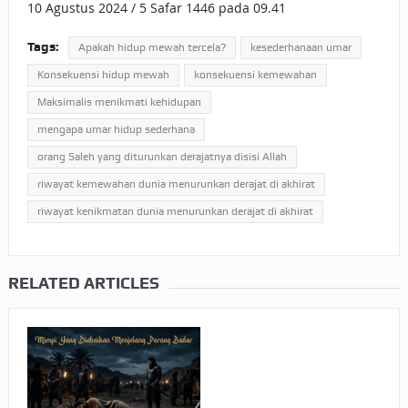
10 Agustus 2024 / 5 Safar 1446 pada 09.41
Tags:
Apakah hidup mewah tercela?
kesederhanaan umar
Konsekuensi hidup mewah
konsekuensi kemewahan
Maksimalis menikmati kehidupan
mengapa umar hidup sederhana
orang Saleh yang diturunkan derajatnya disisi Allah
riwayat kemewahan dunia menurunkan derajat di akhirat
riwayat kenikmatan dunia menurunkan derajat di akhirat
RELATED ARTICLES