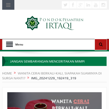
Menu
JANGAN SEMBARANGAN MENCERITAKAN MIMPI
APAKAH ULAMA SALEH PERLU MASUK SCOPUS?
HOME
WANITA CERAI BERKALI-KALI, SIAPAKAH SUAMINYA DI
SURGA NANTI?
IMG_20241229_192419_319
MIMPI YANG DIABAIKAN MENJELANG PERANG BADAR
APA HUKUM MEMPERCEPAT PEMBAYARAN ZAKAT
SEBELUM TIBA SAAT WAJIB?
HAKIKAT NIKMAT DI DUNIA!