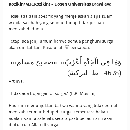
Rozikin/M.R.Rozikin) – Dosen Universitas Brawijaya
Tidak ada dalil spesifik yang menjelaskan siapa suami
wanita salehah yang seumur hidup tidak pernah
menikah di dunia.
Tetapi ada janji umum bahwa semua penghuni surga
akan dinikahkan. Rasulullah ﷺ bersabda,
«وَمَا ‌فِي ‌الْجَنَّةِ ‌أَعْزَبُ». «صحيح مسلم»
(8/ 146 ط التركية)
Artinya,
“Tidak ada bujangan di surga.” (H.R. Muslim)
Hadis ini menunjukkan bahwa wanita yang tidak pernah
menikah seumur hidup di surga, sementara beliau
adalah wanita salehah, secara pasti beliau nanti akan
dinikahkan Allah di surga.