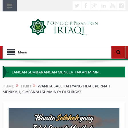
Menu
JANGAN SEMBARANGAN MENCERITAKAN MIMPI
APAKAH ULAMA SALEH PERLU MASUK SCOPUS?
HOME
FIQIH
WANITA SALEHAH YANG TIDAK PERNAH
MENIKAH, SIAPAKAH SUAMINYA DI SURGA?
MIMPI YANG DIABAIKAN MENJELANG PERANG BADAR
APA HUKUM MEMPERCEPAT PEMBAYARAN ZAKAT
SEBELUM TIBA SAAT WAJIB?
HAKIKAT NIKMAT DI DUNIA!