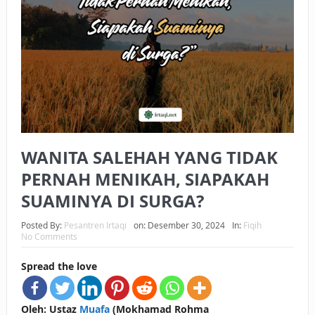
BAGAIMANA CARA MEMBAYAR ZAKAT UANG?
UANG HARAM BISA MENJADI HALAL JIKA SEBAB
KEPEMILIKANNYA BERUBAH
ISTIDLAL BATIL VS ISTIDLAL SYAR’I
BAHASA CINTA KARENA ALLAH
WANITA SALEHAH YANG TIDAK
HUKUM MEMBAYAR ZAKAT DENGAN CARA MENGANGSUR
PERNAH MENIKAH, SIAPAKAH
HUKUM MEMBAYAR ZAKAT KEPADA KERABAT SENDIRI
SUAMINYA DI SURGA?
Posted By:
Pesantren Irtaqi
on:
Desember 30, 2024
In:
Fiqih
No Comments
Spread the love
Oleh: Ustaz
Muafa
(Mokhamad Rohma