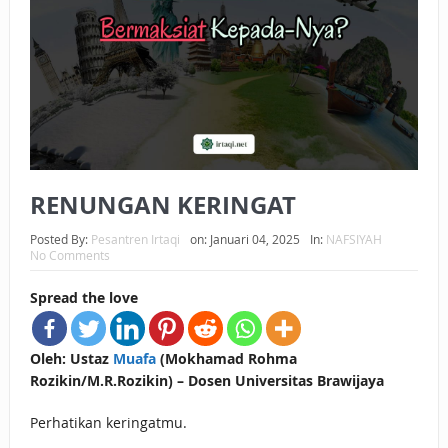
BAGAIMANA CARA MEMBAYAR ZAKAT UANG?
UANG HARAM BISA MENJADI HALAL JIKA SEBAB
KEPEMILIKANNYA BERUBAH
ISTIDLAL BATIL VS ISTIDLAL SYAR’I
BAHASA CINTA KARENA ALLAH
RENUNGAN KERINGAT
HUKUM MEMBAYAR ZAKAT DENGAN CARA MENGANGSUR
Posted By:
Pesantren Irtaqi
on:
Januari 04, 2025
In:
NAFSIYAH
No Comments
HUKUM MEMBAYAR ZAKAT KEPADA KERABAT SENDIRI
Spread the love
Oleh: Ustaz
Muafa
(Mokhamad Rohma
Rozikin/M.R.Rozikin) – Dosen Universitas Brawijaya
Perhatikan keringatmu.