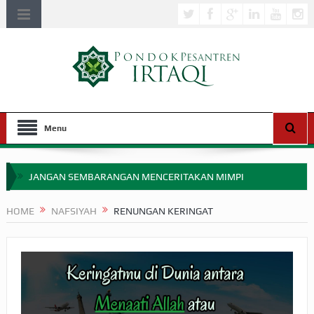
Menu
JANGAN SEMBARANGAN MENCERITAKAN MIMPI
APAKAH ULAMA SALEH PERLU MASUK SCOPUS?
HOME
NAFSIYAH
RENUNGAN KERINGAT
MIMPI YANG DIABAIKAN MENJELANG PERANG BADAR
APA HUKUM MEMPERCEPAT PEMBAYARAN ZAKAT
SEBELUM TIBA SAAT WAJIB?
HAKIKAT NIKMAT DI DUNIA!