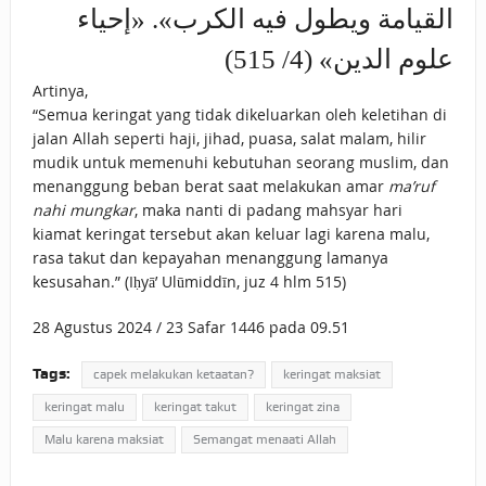
القيامة ويطول فيه الكرب». «إحياء
علوم الدين» (4/ 515)
Artinya,
“Semua keringat yang tidak dikeluarkan oleh keletihan di
jalan Allah seperti haji, jihad, puasa, salat malam, hilir
mudik untuk memenuhi kebutuhan seorang muslim, dan
menanggung beban berat saat melakukan amar
ma’ruf
nahi mungkar
, maka nanti di padang mahsyar hari
kiamat keringat tersebut akan keluar lagi karena malu,
rasa takut dan kepayahan menanggung lamanya
kesusahan.” (Iḥyā’ Ulūmiddīn, juz 4 hlm 515)
28 Agustus 2024 / 23 Safar 1446 pada 09.51
Tags:
capek melakukan ketaatan?
keringat maksiat
keringat malu
keringat takut
keringat zina
Malu karena maksiat
Semangat menaati Allah