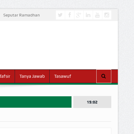
Seputar Ramadhan
Tafsir
Tanya Jawab
Tasawuf
15:02
I DUNIA!