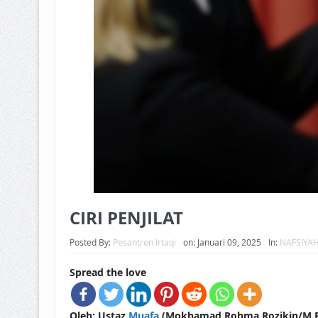
CIRI PENJILAT
Posted By:
Pesantren Irtaqi
on:
Januari 09, 2025
In:
NAFSIYA
Spread the love
Oleh: Ustaz
Muafa
(Mokhamad Rohma Rozikin/M.R.R