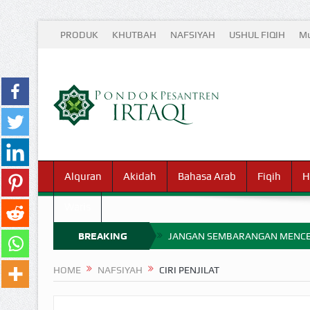
PRODUK
KHUTBAH
NAFSIYAH
USHUL FIQIH
Mu
Alquran
Akidah
Bahasa Arab
Fiqih
H
Waris
BREAKING
JANGAN SEMBARANGAN MENCE
MIMPI YANG DIABAIKAN MENJ
NEWS
HOME
NAFSIYAH
CIRI PENJILAT
APA HUKUM MEMPERCEPAT PEMB