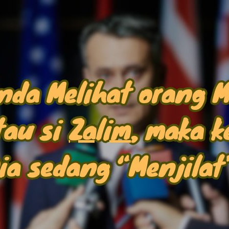
AKAT UANG?
UANG HARAM BISA MENJADI HALAL JIKA SEBAB K
’I
BAHASA CINTA KARENA ALLAH
HUKUM MEMBAYAR ZAKA
DA KERABAT SENDIRI