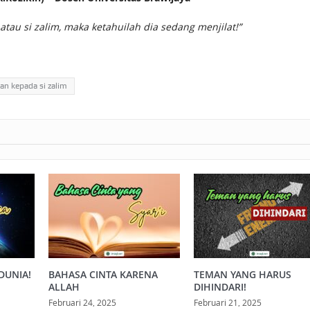
atau si zalim, maka ketahuilah dia sedang menjilat!”
ian kepada si zalim
DUNIA!
BAHASA CINTA KARENA
TEMAN YANG HARUS
ALLAH
DIHINDARI!
Februari 24, 2025
Februari 21, 2025