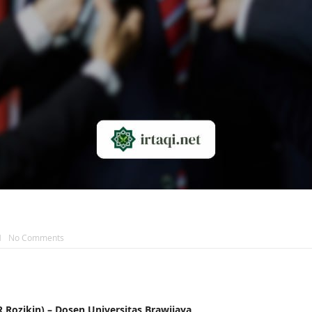
H
No Comments
ozikin) – Dosen Universitas Brawijaya