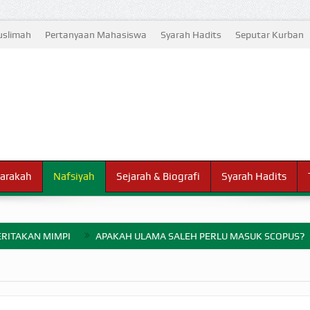
slimah
Pertanyaan Mahasiswa
Syarah Hadits
Seputar Kurban
arakah
Nafsiyah
Sejarah & Biografi
Syarah Hadits
RITAKAN MIMPI
APAKAH ULAMA SALEH PERLU MASUK SCOPUS?
ELANG PERANG BADAR
AYARAN ZAKAT SEBELUM TIBA SAAT WAJIB?
HAKIKAT NIKMAT D