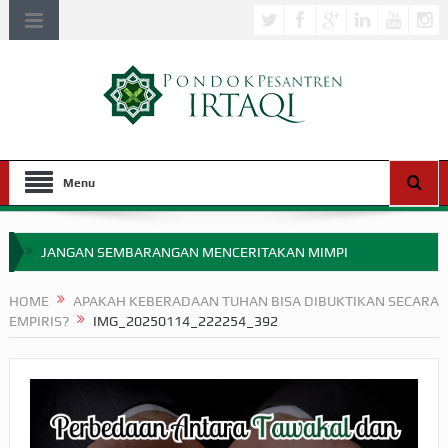
Menu
JANGAN SEMBARANGAN MENCERITAKAN MIMPI
APAKAH ULAMA SALEH PERLU MASUK SCOPUS?
HOME
APAKAH KEBERADAAN TUHAN BISA DIBUKTIKAN SECARA
EMPIRIS?
IMG_20250114_222254_392
MIMPI YANG DIABAIKAN MENJELANG PERANG BADAR
APA HUKUM MEMPERCEPAT PEMBAYARAN ZAKAT
SEBELUM TIBA SAAT WAJIB?
HAKIKAT NIKMAT DI DUNIA!