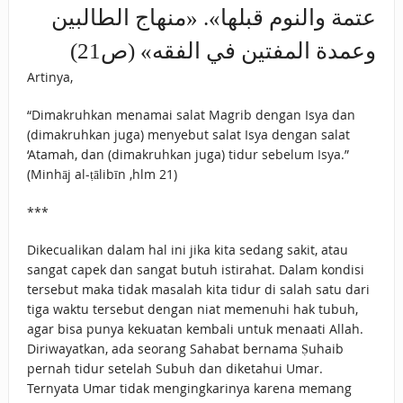
عتمة والنوم ‌قبلها». «منهاج الطالبين
وعمدة المفتين في الفقه» (ص21)
Artinya,
“Dimakruhkan menamai salat Magrib dengan Isya dan
(dimakruhkan juga) menyebut salat Isya dengan salat
‘Atamah, dan (dimakruhkan juga) tidur sebelum Isya.”
(Minhāj al-ṭālibīn ,hlm 21)
***
Dikecualikan dalam hal ini jika kita sedang sakit, atau
sangat capek dan sangat butuh istirahat. Dalam kondisi
tersebut maka tidak masalah kita tidur di salah satu dari
tiga waktu tersebut dengan niat memenuhi hak tubuh,
agar bisa punya kekuatan kembali untuk menaati Allah.
Diriwayatkan, ada seorang Sahabat bernama Ṣuhaib
pernah tidur setelah Subuh dan diketahui Umar.
Ternyata Umar tidak mengingkarinya karena memang