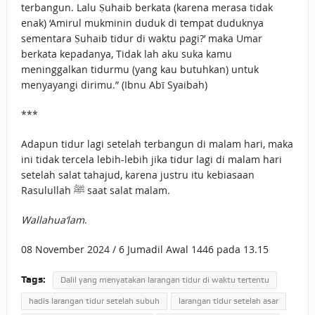
terbangun. Lalu Ṣuhaib berkata (karena merasa tidak
enak) ‘Amirul mukminin duduk di tempat duduknya
sementara Ṣuhaib tidur di waktu pagi?’ maka Umar
berkata kepadanya, Tidak lah aku suka kamu
meninggalkan tidurmu (yang kau butuhkan) untuk
menyayangi dirimu.” (Ibnu Abī Syaibah)
***
Adapun tidur lagi setelah terbangun di malam hari, maka
ini tidak tercela lebih-lebih jika tidur lagi di malam hari
setelah salat tahajud, karena justru itu kebiasaan
Rasulullah ﷺ saat salat malam.
Wallahua‘lam
.
08 November 2024 / 6 Jumadil Awal 1446 pada 13.15
Tags:
Dalil yang menyatakan larangan tidur di waktu tertentu
hadis larangan tidur setelah subuh
larangan tidur setelah asar