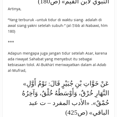
النبوي لابن القيم» (ص180)
Artinya,
“Yang terburuk –untuk tidur di waktu siang- adalah di
awal siang-yakni setelah subuh-” (al-Ṭibb al-Nabawī, hlm
180)
***
Adapun mengapa juga jangan tidur setelah Asar, karena
ada riwayat Sahabat yang menyebut itu sebagai
kebiasaan tolol. Al-Bukhārī meriwayatkan dalam al-Adab
al-Mufrad,
«عَنْ خَوَّاتِ بْنِ جُبَيْرٍ قَالَ: ‌نَوْمُ ‌أَوَّلِ
‌النَّهَارِ ‌خُرْقٌ، وَأَوْسَطُهُ خُلْقٌ، وَآخِرُهُ
حُمْقٌ». «الأدب المفرد – ت عبد
الباقي» (ص425)