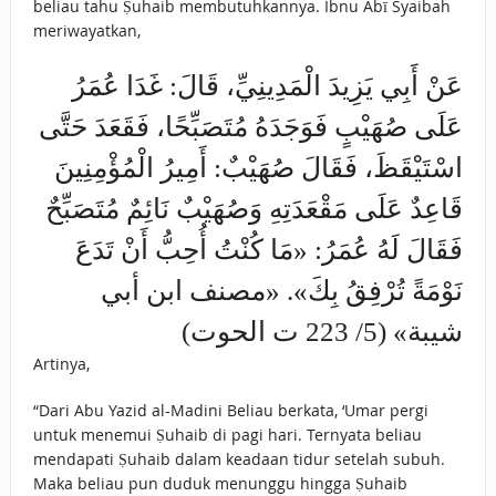
beliau tahu Ṣuhaib membutuhkannya. Ibnu Abī Syaibah
meriwayatkan,
عَنْ أَبِي يَزِيدَ الْمَدِينِيِّ، قَالَ: غَدَا ‌عُمَرُ
‌عَلَى ‌صُهَيْبٍ ‌فَوَجَدَهُ ‌مُتَصَبِّحًا، فَقَعَدَ حَتَّى
اسْتَيْقَظَ، فَقَالَ صُهَيْبٌ: أَمِيرُ الْمُؤْمِنِينَ
قَاعِدٌ عَلَى مَقْعَدَتِهِ وَصُهَيْبٌ نَائِمٌ مُتَصَبِّحٌ
فَقَالَ لَهُ عُمَرُ: «مَا كُنْتُ أُحِبُّ أَنْ تَدَعَ
نَوْمَةً تُرْفِقُ بِكَ». «مصنف ابن أبي
شيبة» (5/ 223 ت الحوت)
Artinya,
“Dari Abu Yazid al-Madini Beliau berkata, ‘Umar pergi
untuk menemui Ṣuhaib di pagi hari. Ternyata beliau
mendapati Ṣuhaib dalam keadaan tidur setelah subuh.
Maka beliau pun duduk menunggu hingga Ṣuhaib