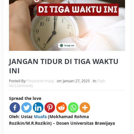
BAGAIMANA CARA MEMBAYAR ZAKAT UANG?
UANG HARAM BISA MENJADI HALAL JIKA SEBAB
KEPEMILIKANNYA BERUBAH
ISTIDLAL BATIL VS ISTIDLAL SYAR’I
BAHASA CINTA KARENA ALLAH
JANGAN TIDUR DI TIGA WAKTU
HUKUM MEMBAYAR ZAKAT DENGAN CARA MENGANGSUR
INI
HUKUM MEMBAYAR ZAKAT KEPADA KERABAT SENDIRI
Posted By:
Pesantren Irtaqi
on:
Januari 27, 2025
In:
Fiqih
No Comments
Spread the love
Oleh: Ustaz
Muafa
(Mokhamad Rohma
Rozikin/M.R.Rozikin) – Dosen Universitas Brawijaya