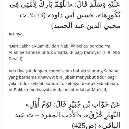
عَلَيْهِ وَسَلَّمَ قَالَ: «اللَّهُمَّ ‌بَارِكْ ‌لِأُمَّتِي ‌فِي
‌بُكُورِهَا». «سنن أبي داود» (3/ 35 ت
محيي الدين عبد الحميد)
Artinya,
“Dari Ṣakhr al-Gāmidī, dari Nabi ﷺ beliau berdoa, ’Ya
Allah berkahilah untuk umatku di pagi harinya.” (H.R. Abū
Dāwūd)
Ada riwayat dengan
sanad
sahih bahwa seorang Sahabat
yang bernama Khawwāt bin Jubair menyebut tidur pagi,
yakni tidur setelah subuh itu sebagai bentuk kebodohan.
Al-Bukhārī meriwayatkan dalam al-Adab al-Mufrad,
«عَنْ خَوَّاتِ بْنِ جُبَيْرٍ قَالَ: ‌نَوْمُ ‌أَوَّلِ
‌النَّهَارِ ‌خُرْقٌ». «الأدب المفرد – ت عبد
الباقي» (ص425)