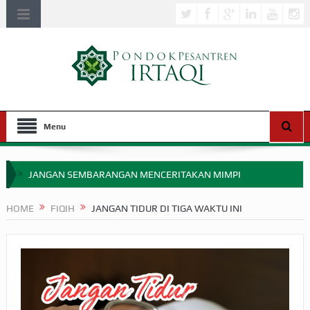
Menu
JANGAN SEMBARANGAN MENCERITAKAN MIMPI
APAKAH ULAMA SALEH PERLU MASUK SCOPUS?
HOME
FIQIH
JANGAN TIDUR DI TIGA WAKTU INI
MIMPI YANG DIABAIKAN MENJELANG PERANG BADAR
APA HUKUM MEMPERCEPAT PEMBAYARAN ZAKAT
SEBELUM TIBA SAAT WAJIB?
HAKIKAT NIKMAT DI DUNIA!