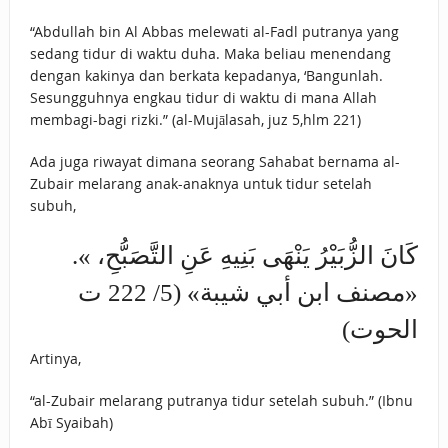
“Abdullah bin Al Abbas melewati al-Fadl putranya yang
sedang tidur di waktu duha. Maka beliau menendang
dengan kakinya dan berkata kepadanya, ‘Bangunlah.
Sesungguhnya engkau tidur di waktu di mana Allah
membagi-bagi rizki.” (al-Mujālasah, juz 5,hlm 221)
Ada juga riwayat dimana seorang Sahabat bernama al-
Zubair melarang anak-anaknya untuk tidur setelah
subuh,
‌كَانَ ‌الزُّبَيْرُ ‌يَنْهَى ‌بَنِيهِ ‌عَنِ ‌التَّصَبُّحِ، ».
«مصنف ابن أبي شيبة» (5/ 222 ت
الحوت)
Artinya,
“al-Zubair melarang putranya tidur setelah subuh.” (Ibnu
Abī Syaibah)