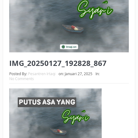
BAGAIMANA CARA MEMBAYAR ZAKAT UANG?
UANG HARAM BISA MENJADI HALAL JIKA SEBAB
KEPEMILIKANNYA BERUBAH
ISTIDLAL BATIL VS ISTIDLAL SYAR’I
BAHASA CINTA KARENA ALLAH
IMG_20250127_192828_867
HUKUM MEMBAYAR ZAKAT DENGAN CARA MENGANGSUR
Posted By:
Pesantren Irtaqi
on:
Januari 27, 2025
In:
No Comments
HUKUM MEMBAYAR ZAKAT KEPADA KERABAT SENDIRI