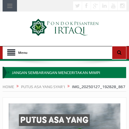
Menu
JANGAN SEMBARANGAN MENCERITAKAN MIMPI
APAKAH ULAMA SALEH PERLU MASUK SCOPUS?
HOME
PUTUS ASA YANG SYAR’I
IMG_20250127_192828_867
MIMPI YANG DIABAIKAN MENJELANG PERANG BADAR
APA HUKUM MEMPERCEPAT PEMBAYARAN ZAKAT
SEBELUM TIBA SAAT WAJIB?
HAKIKAT NIKMAT DI DUNIA!