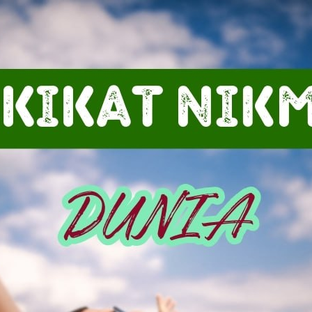
AKAT UANG?
UANG HARAM BISA MENJADI HALAL JIKA SEBAB K
’I
BAHASA CINTA KARENA ALLAH
HUKUM MEMBAYAR ZAKA
DA KERABAT SENDIRI