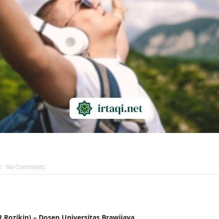
H
No Comments
ozikin) – Dosen Universitas Brawijaya