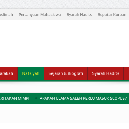
slimah
Pertanyaan Mahasiswa
Syarah Hadits
Seputar Kurban
arakah
Nafsiyah
Sejarah & Biografi
Syarah Hadits
RITAKAN MIMPI
APAKAH ULAMA SALEH PERLU MASUK SCOPUS?
ELANG PERANG BADAR
AYARAN ZAKAT SEBELUM TIBA SAAT WAJIB?
HAKIKAT NIKMAT D