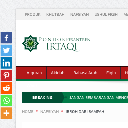
PRODUK
KHUTBAH
NAFSIYAH
USHUL FIQIH
Mu
Alquran
Akidah
Bahasa Arab
Fiqih
H
Waris
BREAKING
JANGAN SEMBARANGAN MENCE
MIMPI YANG DIABAIKAN MENJ
NEWS
HOME
NAFSIYAH
IBROH DARI SAMPAH
APA HUKUM MEMPERCEPAT PEMB