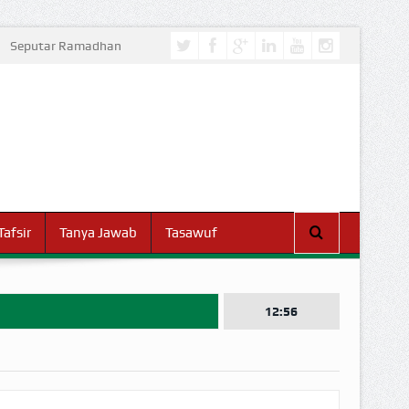
Seputar Ramadhan
Tafsir
Tanya Jawab
Tasawuf
12:56
I DUNIA!