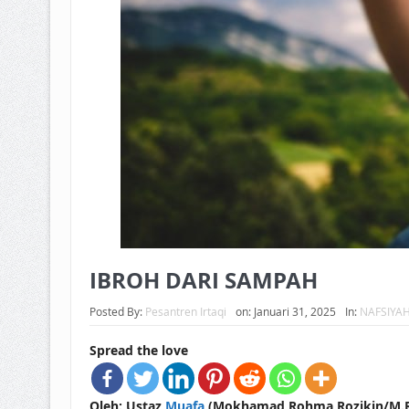
IBROH DARI SAMPAH
Posted By:
Pesantren Irtaqi
on:
Januari 31, 2025
In:
NAFSIYA
Spread the love
Oleh: Ustaz
Muafa
(Mokhamad Rohma Rozikin/M.R.R