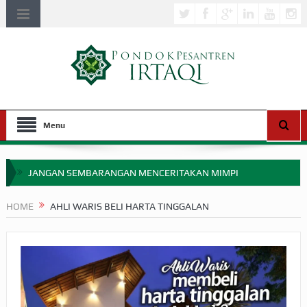
Menu
JANGAN SEMBARANGAN MENCERITAKAN MIMPI
APAKAH ULAMA SALEH PERLU MASUK SCOPUS?
HOME
AHLI WARIS BELI HARTA TINGGALAN
MIMPI YANG DIABAIKAN MENJELANG PERANG BADAR
APA HUKUM MEMPERCEPAT PEMBAYARAN ZAKAT
SEBELUM TIBA SAAT WAJIB?
HAKIKAT NIKMAT DI DUNIA!