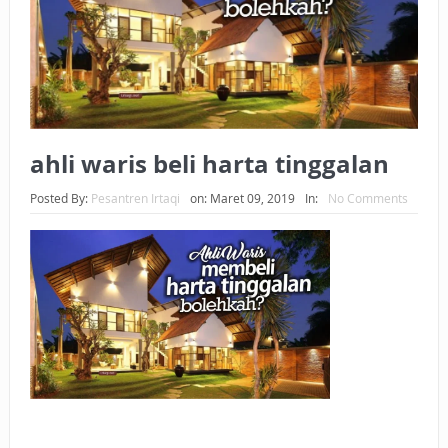
BAGAIMANA CARA MEMBAYAR ZAKAT UANG?
UANG HARAM BISA MENJADI HALAL JIKA SEBAB
KEPEMILIKANNYA BERUBAH
ISTIDLAL BATIL VS ISTIDLAL SYAR’I
ahli waris beli harta tinggalan
BAHASA CINTA KARENA ALLAH
Posted By:
Pesantren Irtaqi
on:
Maret 09, 2019
In:
No Comments
HUKUM MEMBAYAR ZAKAT DENGAN CARA MENGANGSUR
HUKUM MEMBAYAR ZAKAT KEPADA KERABAT SENDIRI