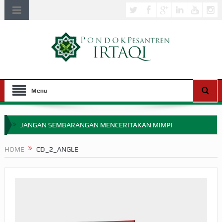
Menu
JANGAN SEMBARANGAN MENCERITAKAN MIMPI
APAKAH ULAMA SALEH PERLU MASUK SCOPUS?
HOME
CD_2_ANGLE
MIMPI YANG DIABAIKAN MENJELANG PERANG BADAR
APA HUKUM MEMPERCEPAT PEMBAYARAN ZAKAT
SEBELUM TIBA SAAT WAJIB?
HAKIKAT NIKMAT DI DUNIA!