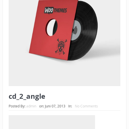
BAGAIMANA CARA MEMBAYAR ZAKAT UANG?
UANG HARAM BISA MENJADI HALAL JIKA SEBAB
KEPEMILIKANNYA BERUBAH
ISTIDLAL BATIL VS ISTIDLAL SYAR’I
BAHASA CINTA KARENA ALLAH
HUKUM MEMBAYAR ZAKAT DENGAN CARA MENGANGSUR
HUKUM MEMBAYAR ZAKAT KEPADA KERABAT SENDIRI
cd_2_angle
Posted By:
admin
on:
Juni 07, 2013
In:
No Comments