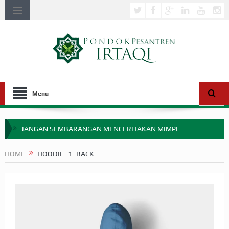
Menu
JANGAN SEMBARANGAN MENCERITAKAN MIMPI
APAKAH ULAMA SALEH PERLU MASUK SCOPUS?
HOME
HOODIE_1_BACK
MIMPI YANG DIABAIKAN MENJELANG PERANG BADAR
APA HUKUM MEMPERCEPAT PEMBAYARAN ZAKAT
SEBELUM TIBA SAAT WAJIB?
HAKIKAT NIKMAT DI DUNIA!