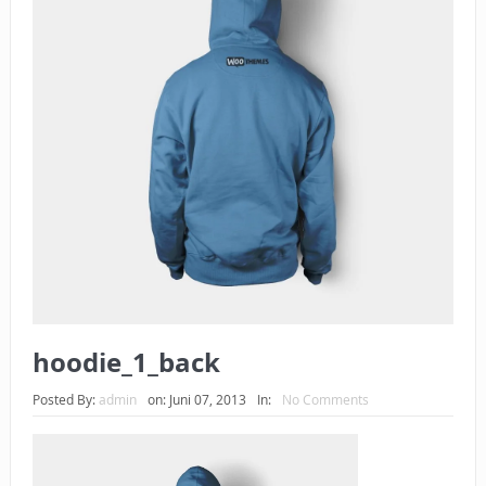
BAGAIMANA CARA MEMBAYAR ZAKAT UANG?
UANG HARAM BISA MENJADI HALAL JIKA SEBAB
KEPEMILIKANNYA BERUBAH
ISTIDLAL BATIL VS ISTIDLAL SYAR’I
BAHASA CINTA KARENA ALLAH
HUKUM MEMBAYAR ZAKAT DENGAN CARA MENGANGSUR
HUKUM MEMBAYAR ZAKAT KEPADA KERABAT SENDIRI
hoodie_1_back
Posted By:
admin
on:
Juni 07, 2013
In:
No Comments