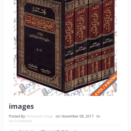
BAGAIMANA CARA MEMBAYAR ZAKAT UANG?
UANG HARAM BISA MENJADI HALAL JIKA SEBAB
KEPEMILIKANNYA BERUBAH
ISTIDLAL BATIL VS ISTIDLAL SYAR’I
BAHASA CINTA KARENA ALLAH
HUKUM MEMBAYAR ZAKAT DENGAN CARA MENGANGSUR
HUKUM MEMBAYAR ZAKAT KEPADA KERABAT SENDIRI
images
Posted By:
Pesantren Irtaqi
on:
November 08, 2017
In:
No Comments