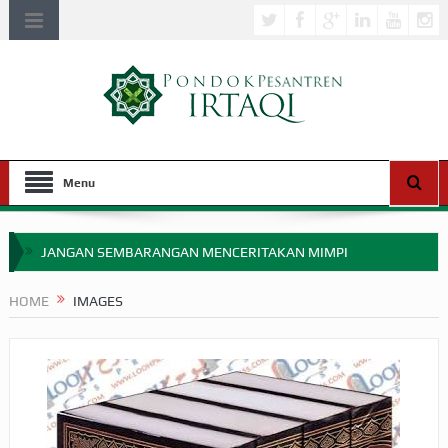
Menu
JANGAN SEMBARANGAN MENCERITAKAN MIMPI
APAKAH ULAMA SALEH PERLU MASUK SCOPUS?
HOME
IMAGES
MIMPI YANG DIABAIKAN MENJELANG PERANG BADAR
APA HUKUM MEMPERCEPAT PEMBAYARAN ZAKAT
SEBELUM TIBA SAAT WAJIB?
HAKIKAT NIKMAT DI DUNIA!