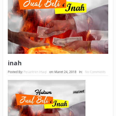
BAGAIMANA CARA MEMBAYAR ZAKAT UANG?
UANG HARAM BISA MENJADI HALAL JIKA SEBAB
KEPEMILIKANNYA BERUBAH
ISTIDLAL BATIL VS ISTIDLAL SYAR’I
BAHASA CINTA KARENA ALLAH
HUKUM MEMBAYAR ZAKAT DENGAN CARA MENGANGSUR
inah
HUKUM MEMBAYAR ZAKAT KEPADA KERABAT SENDIRI
Posted By:
Pesantren Irtaqi
on:
Maret 24, 2018
In:
No Comments