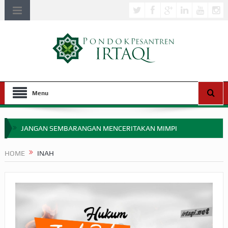
Menu
JANGAN SEMBARANGAN MENCERITAKAN MIMPI
APAKAH ULAMA SALEH PERLU MASUK SCOPUS?
HOME
INAH
MIMPI YANG DIABAIKAN MENJELANG PERANG BADAR
APA HUKUM MEMPERCEPAT PEMBAYARAN ZAKAT
SEBELUM TIBA SAAT WAJIB?
HAKIKAT NIKMAT DI DUNIA!