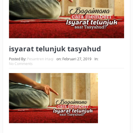
BAGAIMANA CARA MEMBAYAR ZAKAT UANG?
UANG HARAM BISA MENJADI HALAL JIKA SEBAB
KEPEMILIKANNYA BERUBAH
ISTIDLAL BATIL VS ISTIDLAL SYAR’I
isyarat telunjuk tasyahud
BAHASA CINTA KARENA ALLAH
Posted By:
Pesantren Irtaqi
on:
Februari 27, 2019
In:
No Comments
HUKUM MEMBAYAR ZAKAT DENGAN CARA MENGANGSUR
HUKUM MEMBAYAR ZAKAT KEPADA KERABAT SENDIRI