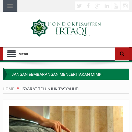
Menu
JANGAN SEMBARANGAN MENCERITAKAN MIMPI
APAKAH ULAMA SALEH PERLU MASUK SCOPUS?
HOME
ISYARAT TELUNJUK TASYAHUD
MIMPI YANG DIABAIKAN MENJELANG PERANG BADAR
APA HUKUM MEMPERCEPAT PEMBAYARAN ZAKAT
SEBELUM TIBA SAAT WAJIB?
HAKIKAT NIKMAT DI DUNIA!