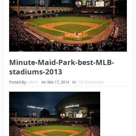
BAGAIMANA CARA MEMBAYAR ZAKAT UANG?
UANG HARAM BISA MENJADI HALAL JIKA SEBAB
KEPEMILIKANNYA BERUBAH
ISTIDLAL BATIL VS ISTIDLAL SYAR’I
BAHASA CINTA KARENA ALLAH
Minute-Maid-Park-best-MLB-
HUKUM MEMBAYAR ZAKAT DENGAN CARA MENGANGSUR
stadiums-2013
HUKUM MEMBAYAR ZAKAT KEPADA KERABAT SENDIRI
Posted By:
admin
on:
Mei 17, 2014
In:
No Comments