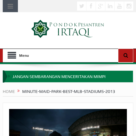
Menu
JANGAN SEMBARANGAN MENCERITAKAN MIMPI
APAKAH ULAMA SALEH PERLU MASUK SCOPUS?
HOME
MINUTE-MAID-PARK-BEST-MLB-STADIUMS-2013
MIMPI YANG DIABAIKAN MENJELANG PERANG BADAR
APA HUKUM MEMPERCEPAT PEMBAYARAN ZAKAT
SEBELUM TIBA SAAT WAJIB?
HAKIKAT NIKMAT DI DUNIA!