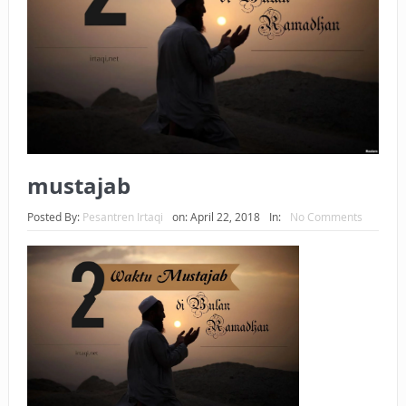
BAGAIMANA CARA MEMBAYAR ZAKAT UANG?
UANG HARAM BISA MENJADI HALAL JIKA SEBAB
KEPEMILIKANNYA BERUBAH
ISTIDLAL BATIL VS ISTIDLAL SYAR’I
BAHASA CINTA KARENA ALLAH
mustajab
HUKUM MEMBAYAR ZAKAT DENGAN CARA MENGANGSUR
Posted By:
Pesantren Irtaqi
on:
April 22, 2018
In:
No Comments
HUKUM MEMBAYAR ZAKAT KEPADA KERABAT SENDIRI