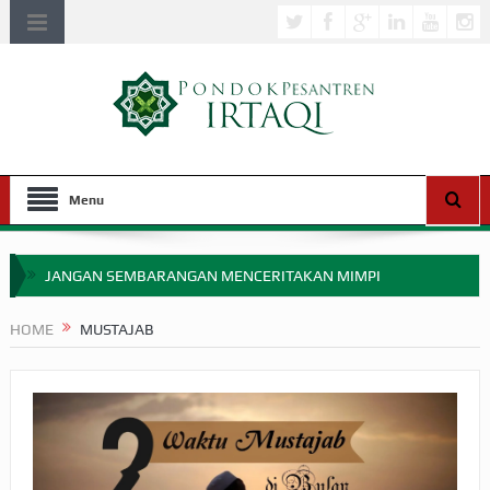
Menu
JANGAN SEMBARANGAN MENCERITAKAN MIMPI
APAKAH ULAMA SALEH PERLU MASUK SCOPUS?
HOME
MUSTAJAB
MIMPI YANG DIABAIKAN MENJELANG PERANG BADAR
APA HUKUM MEMPERCEPAT PEMBAYARAN ZAKAT
SEBELUM TIBA SAAT WAJIB?
HAKIKAT NIKMAT DI DUNIA!