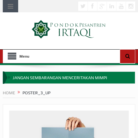
Menu
JANGAN SEMBARANGAN MENCERITAKAN MIMPI
APAKAH ULAMA SALEH PERLU MASUK SCOPUS?
HOME
POSTER_3_UP
MIMPI YANG DIABAIKAN MENJELANG PERANG BADAR
APA HUKUM MEMPERCEPAT PEMBAYARAN ZAKAT
SEBELUM TIBA SAAT WAJIB?
HAKIKAT NIKMAT DI DUNIA!