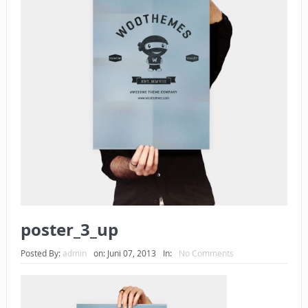
BAGAIMANA CARA MEMBAYAR ZAKAT UANG?
UANG HARAM BISA MENJADI HALAL JIKA SEBAB
KEPEMILIKANNYA BERUBAH
ISTIDLAL BATIL VS ISTIDLAL SYAR’I
BAHASA CINTA KARENA ALLAH
HUKUM MEMBAYAR ZAKAT DENGAN CARA MENGANGSUR
HUKUM MEMBAYAR ZAKAT KEPADA KERABAT SENDIRI
poster_3_up
Posted By:
admin
on:
Juni 07, 2013
In:
No Comments