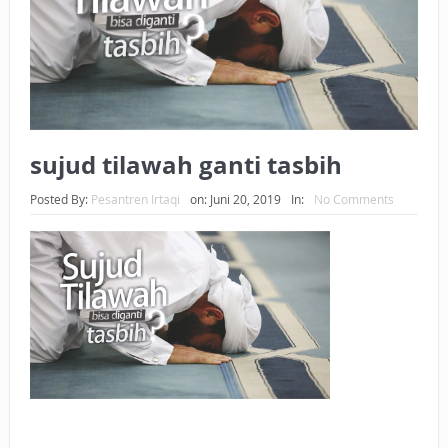
BAGAIMANA CARA MEMBAYAR ZAKAT UANG?
UANG HARAM BISA MENJADI HALAL JIKA SEBAB
KEPEMILIKANNYA BERUBAH
ISTIDLAL BATIL VS ISTIDLAL SYAR’I
sujud tilawah ganti tasbih
BAHASA CINTA KARENA ALLAH
Posted By:
Pesantren Irtaqi
on:
Juni 20, 2019
In:
No Comments
HUKUM MEMBAYAR ZAKAT DENGAN CARA MENGANGSUR
HUKUM MEMBAYAR ZAKAT KEPADA KERABAT SENDIRI