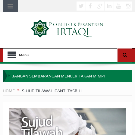
Menu
JANGAN SEMBARANGAN MENCERITAKAN MIMPI
APAKAH ULAMA SALEH PERLU MASUK SCOPUS?
HOME
SUJUD TILAWAH GANTI TASBIH
MIMPI YANG DIABAIKAN MENJELANG PERANG BADAR
APA HUKUM MEMPERCEPAT PEMBAYARAN ZAKAT
SEBELUM TIBA SAAT WAJIB?
HAKIKAT NIKMAT DI DUNIA!