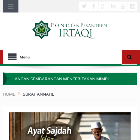
Menu
JANGAN SEMBARANGAN MENCERITAKAN MIMPI
APAKAH ULAMA SALEH PERLU MASUK SCOPUS?
HOME
SURAT ANNAHL
MIMPI YANG DIABAIKAN MENJELANG PERANG BADAR
APA HUKUM MEMPERCEPAT PEMBAYARAN ZAKAT
SEBELUM TIBA SAAT WAJIB?
HAKIKAT NIKMAT DI DUNIA!