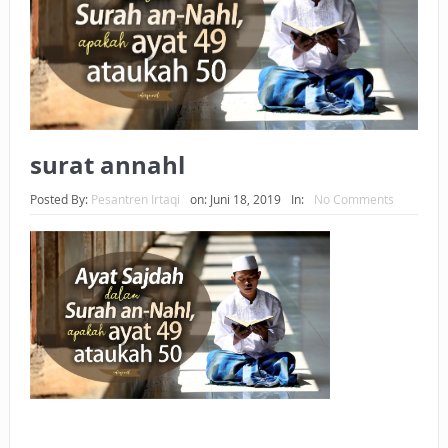
BAGAIMANA CARA MEMBAYAR ZAKAT UANG?
UANG HARAM BISA MENJADI HALAL JIKA SEBAB
KEPEMILIKANNYA BERUBAH
ISTIDLAL BATIL VS ISTIDLAL SYAR’I
surat annahl
BAHASA CINTA KARENA ALLAH
Posted By:
Pesantren Irtaqi
on:
Juni 18, 2019
In:
No Comments
HUKUM MEMBAYAR ZAKAT DENGAN CARA MENGANGSUR
HUKUM MEMBAYAR ZAKAT KEPADA KERABAT SENDIRI