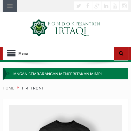
Menu
JANGAN SEMBARANGAN MENCERITAKAN MIMPI
APAKAH ULAMA SALEH PERLU MASUK SCOPUS?
HOME
T_4_FRONT
MIMPI YANG DIABAIKAN MENJELANG PERANG BADAR
APA HUKUM MEMPERCEPAT PEMBAYARAN ZAKAT
SEBELUM TIBA SAAT WAJIB?
HAKIKAT NIKMAT DI DUNIA!