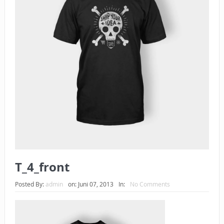
BAGAIMANA CARA MEMBAYAR ZAKAT UANG?
UANG HARAM BISA MENJADI HALAL JIKA SEBAB
KEPEMILIKANNYA BERUBAH
ISTIDLAL BATIL VS ISTIDLAL SYAR’I
BAHASA CINTA KARENA ALLAH
HUKUM MEMBAYAR ZAKAT DENGAN CARA MENGANGSUR
HUKUM MEMBAYAR ZAKAT KEPADA KERABAT SENDIRI
T_4_front
Posted By:
admin
on:
Juni 07, 2013
In:
No Comments