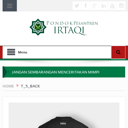
Menu
JANGAN SEMBARANGAN MENCERITAKAN MIMPI
APAKAH ULAMA SALEH PERLU MASUK SCOPUS?
HOME
T_5_BACK
MIMPI YANG DIABAIKAN MENJELANG PERANG BADAR
APA HUKUM MEMPERCEPAT PEMBAYARAN ZAKAT
SEBELUM TIBA SAAT WAJIB?
HAKIKAT NIKMAT DI DUNIA!