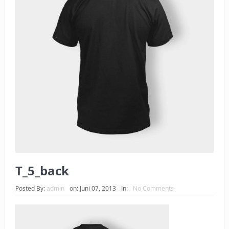
BAGAIMANA CARA MEMBAYAR ZAKAT UANG?
UANG HARAM BISA MENJADI HALAL JIKA SEBAB
KEPEMILIKANNYA BERUBAH
ISTIDLAL BATIL VS ISTIDLAL SYAR’I
BAHASA CINTA KARENA ALLAH
HUKUM MEMBAYAR ZAKAT DENGAN CARA MENGANGSUR
HUKUM MEMBAYAR ZAKAT KEPADA KERABAT SENDIRI
T_5_back
Posted By:
admin
on:
Juni 07, 2013
In:
No Comments