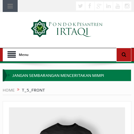
Menu
JANGAN SEMBARANGAN MENCERITAKAN MIMPI
APAKAH ULAMA SALEH PERLU MASUK SCOPUS?
HOME
T_5_FRONT
MIMPI YANG DIABAIKAN MENJELANG PERANG BADAR
APA HUKUM MEMPERCEPAT PEMBAYARAN ZAKAT
SEBELUM TIBA SAAT WAJIB?
HAKIKAT NIKMAT DI DUNIA!