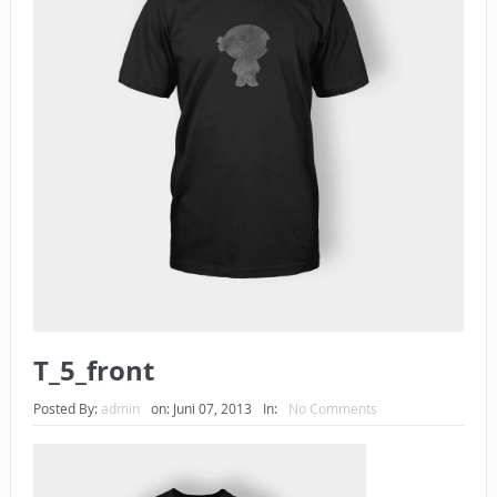
BAGAIMANA CARA MEMBAYAR ZAKAT UANG?
UANG HARAM BISA MENJADI HALAL JIKA SEBAB
KEPEMILIKANNYA BERUBAH
ISTIDLAL BATIL VS ISTIDLAL SYAR’I
BAHASA CINTA KARENA ALLAH
HUKUM MEMBAYAR ZAKAT DENGAN CARA MENGANGSUR
HUKUM MEMBAYAR ZAKAT KEPADA KERABAT SENDIRI
T_5_front
Posted By:
admin
on:
Juni 07, 2013
In:
No Comments