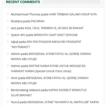
RECENT COMMENTS
Muhammad Thomas
pada
HARI TERBAIK DALAM HIDUP KITA
Rudiana
pada
PACARAN
aziz
pada
ASAL USUL TARAWIH 8, 20 DAN 36 RAKAAT
Sylent drti
pada
MERINTIH SAAT SAKIT DIHISAB
Iqbal
pada
APA PENTINGNYA MENCARI PENDAPAT
“MU’TAMAD”?
Admin
pada
MENGENAL KITAB FATHU AL-QORIB, SYARAH
MATAN ABU SYUJA’
Admin
pada
DAFTAR NAMA KITAB UNTUK MENGECEK
HARAKAT NAMA (Spesial Untuk Para Ustaz)
Amir
pada
MENGENAL KITAB FATHU AL-QORIB, SYARAH
MATAN ABU SYUJA’
Bisri(malang selatan)
pada
KAPAN DISEBUT MEMUTUS
SILATURAHMI?
Nurul
pada
MENGENAL KITAB “NIHAYATU AL-MATHLAB” KARYA