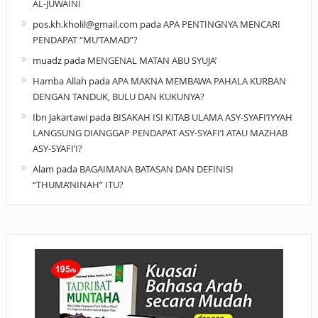
AL-JUWAINI
pos.kh.kholil@gmail.com
pada
APA PENTINGNYA MENCARI
PENDAPAT “MU’TAMAD”?
muadz
pada
MENGENAL MATAN ABU SYUJA’
Hamba Allah
pada
APA MAKNA MEMBAWA PAHALA KURBAN
DENGAN TANDUK, BULU DAN KUKUNYA?
Ibn Jakartawi
pada
BISAKAH ISI KITAB ULAMA ASY-SYAFI’IYYAH
LANGSUNG DIANGGAP PENDAPAT ASY-SYAFI’I ATAU MAZHAB
ASY-SYAFI’I?
Alam
pada
BAGAIMANA BATASAN DAN DEFINISI
“THUMA’NINAH” ITU?