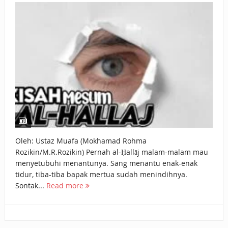
BAGAIMANA CARA MEMBAYAR ZAKAT UANG?
UANG HARAM BISA MENJADI HALAL JIKA SEBAB
KEPEMILIKANNYA BERUBAH
ISTIDLAL BATIL VS ISTIDLAL SYAR’I
BAHASA CINTA KARENA ALLAH
HUKUM MEMBAYAR ZAKAT DENGAN CARA MENGANGSUR
HUKUM MEMBAYAR ZAKAT KEPADA KERABAT SENDIRI
Oleh: Ustaz Muafa (Mokhamad Rohma
Rozikin/M.R.Rozikin) Pernah al-Ḥallāj malam-malam mau
menyetubuhi menantunya. Sang menantu enak-enak
tidur, tiba-tiba bapak mertua sudah menindihnya.
Sontak...
Read more