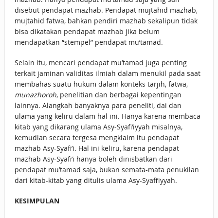
disebut pendapat mazhab. Pendapat mujtahid mazhab,
mujtahid fatwa, bahkan pendiri mazhab sekalipun tidak
bisa dikatakan pendapat mazhab jika belum
mendapatkan “stempel” pendapat mu’tamad.
Selain itu, mencari pendapat mu’tamad juga penting
terkait jaminan validitas ilmiah dalam menukil pada saat
membahas suatu hukum dalam konteks tarjih, fatwa,
munazhoroh
, penelitian dan berbagai kepentingan
lainnya. Alangkah banyaknya para peneliti, dai dan
ulama yang keliru dalam hal ini. Hanya karena membaca
kitab yang dikarang ulama Asy-Syafi’iyyah misalnya,
kemudian secara tergesa mengklaim itu pendapat
mazhab Asy-Syafi’i. Hal ini keliru, karena pendapat
mazhab Asy-Syafi’i hanya boleh dinisbatkan dari
pendapat mu’tamad saja, bukan semata-mata penukilan
dari kitab-kitab yang ditulis ulama Asy-Syafi’iyyah.
KESIMPULAN