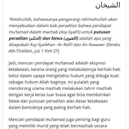
الشيخان
“Ketahuilah, bahwasanya pengarang rahimahullah akan
menyebutkan dalam bab peradilan bahwa pendapat
mu’tamad dalam mazhab (Asy-Syafi’i) untuk
putusan
peradilan (الحكم) dan fatwa (االفتوى)
adalah apa yang
disepakati Asy-Syaikhan -Ar-Rofi’i dan An-Nawawi-
(I’anatu
Ath-Tholibin, juz 1 hlm 27)
Jadi, mencari pendapat mu’tamad adalah ekspresi
ketakwaan, karena orang yang melakukannya berhati-hati
betul dalam upaya mengetahui hukum yang diduga kuat
sebagai hukum Allah baginya. Ini pulalah yang
mendorong ulama mazhab melakukan tahrir mazhab
dengan kerja keras luar biasa agar bisa memberikan
fatwa dan putusan peradilan atas dasar ketakwaan
dalam bentuknya yang paling berhati-hati.
Mencari pendapat mu’tamad juga penting bagi guru
yang memiliki murid yang telah bermazhab secara