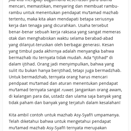
mencari, memastikan, menyaring dan membuat rambu-
rambu untuk menentukan pendapat mu’tamad mazhab
tertentu, maka kita akan mendapati betapa seriusnya
kerja dan tenaga yang dicurahkan. Usaha tersebut
benar-benar sebuah kerja raksasa yang sangat memeras
otak dan menghabiskan waktu selama berabad-abad
yang dilanjut-teruskan oleh berbagai generasi. Kesan
yang timbul pada akhirnya adalah menyangka bahwa
bermazhab itu ternyata tidak mudah. Ada “ijtihad” di
dalam ijtihad. Orang jadi menyimpulkan, bahwa yang
sulit itu bukan hanya berijtihad, tetapi juga bermadzhab.
Untuk bermadzhab, ternyata orang harus mencari
pendpaat mu’tamad dan aturan menentukan pendapat
mu’tamad ternyata sangat
ruwet
. Jangankan orang awam,
di kalangan para dai, ustadz dan ulama saja banyak yang
tidak paham dan banyak yang terjatuh dalam kesalahan!
Kita ambil contoh untuk mazhab Asy-Syafi’i umpamanya.
Telah diketahui bahwa untuk mengetahui pendapat
mu’tamad mazhab Asy-Syafi’i ternyata merupakan