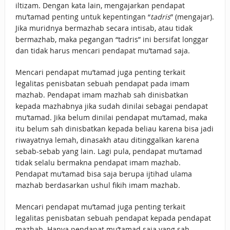
iltizam. Dengan kata lain, mengajarkan pendapat
mu’tamad penting untuk kepentingan “
tadris
” (mengajar).
Jika muridnya bermazhab secara intisab, atau tidak
bermazhab, maka pegangan “tadris” ini bersifat longgar
dan tidak harus mencari pendapat mu’tamad saja.
Mencari pendapat mu’tamad juga penting terkait
legalitas penisbatan sebuah pendapat pada imam
mazhab. Pendapat imam mazhab sah dinisbatkan
kepada mazhabnya jika sudah dinilai sebagai pendapat
mu’tamad. Jika belum dinilai pendapat mu’tamad, maka
itu belum sah dinisbatkan kepada beliau karena bisa jadi
riwayatnya lemah, dinasakh atau ditinggalkan karena
sebab-sebab yang lain. Lagi pula, pendapat mu’tamad
tidak selalu bermakna pendapat imam mazhab.
Pendapat mu’tamad bisa saja berupa ijtihad ulama
mazhab berdasarkan ushul fikih imam mazhab.
Mencari pendapat mu’tamad juga penting terkait
legalitas penisbatan sebuah pendapat kepada pendapat
mazhab. Hanya pendapat mu’tamad saja yang sah