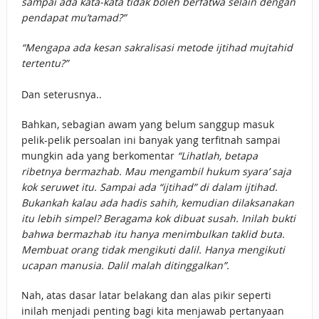
sampai ada kata-kata tidak boleh berfatwa selain dengan
pendapat mu’tamad?”
“Mengapa ada kesan sakralisasi metode ijtihad mujtahid
tertentu?”
Dan seterusnya..
Bahkan, sebagian awam yang belum sanggup masuk
pelik-pelik persoalan ini banyak yang terfitnah sampai
mungkin ada yang berkomentar
“Lihatlah, betapa
ribetnya bermazhab. Mau mengambil hukum syara’ saja
kok seruwet itu. Sampai ada “ijtihad” di dalam ijtihad.
Bukankah kalau ada hadis sahih, kemudian dilaksanakan
itu lebih simpel? Beragama kok dibuat susah. Inilah bukti
bahwa bermazhab itu hanya menimbulkan taklid buta.
Membuat orang tidak mengikuti dalil. Hanya mengikuti
ucapan manusia. Dalil malah ditinggalkan”.
Nah, atas dasar latar belakang dan alas pikir seperti
inilah menjadi penting bagi kita menjawab pertanyaan