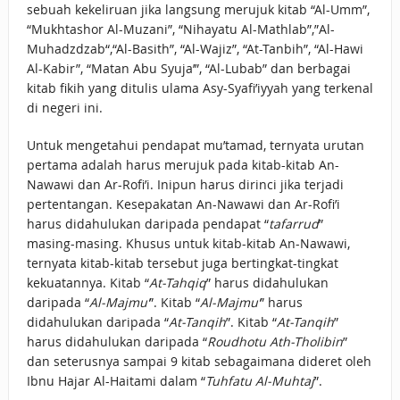
sebuah kekeliruan jika langsung merujuk kitab “Al-Umm”,
“Mukhtashor Al-Muzani”, “Nihayatu Al-Mathlab”,”Al-
Muhadzdzab“,“Al-Basith”, “Al-Wajiz”, “At-Tanbih”, “Al-Hawi
Al-Kabir”, “Matan Abu Syuja’”, “Al-Lubab” dan berbagai
kitab fikih yang ditulis ulama Asy-Syafi’iyyah yang terkenal
di negeri ini.
Untuk mengetahui pendapat mu’tamad, ternyata urutan
pertama adalah harus merujuk pada kitab-kitab An-
Nawawi dan Ar-Rofi’i. Inipun harus dirinci jika terjadi
pertentangan. Kesepakatan An-Nawawi dan Ar-Rofi’i
harus didahulukan daripada pendapat “
tafarrud
”
masing-masing. Khusus untuk kitab-kitab An-Nawawi,
ternyata kitab-kitab tersebut juga bertingkat-tingkat
kekuatannya. Kitab “
At-Tahqiq
” harus didahulukan
daripada “
Al-Majmu’
”. Kitab “
Al-Majmu’
” harus
didahulukan daripada “
At-Tanqih
”. Kitab “
At-Tanqih
”
harus didahulukan daripada “
Roudhotu Ath-Tholibin
”
dan seterusnya sampai 9 kitab sebagaimana dideret oleh
Ibnu Hajar Al-Haitami dalam “
Tuhfatu Al-Muhtaj
”.