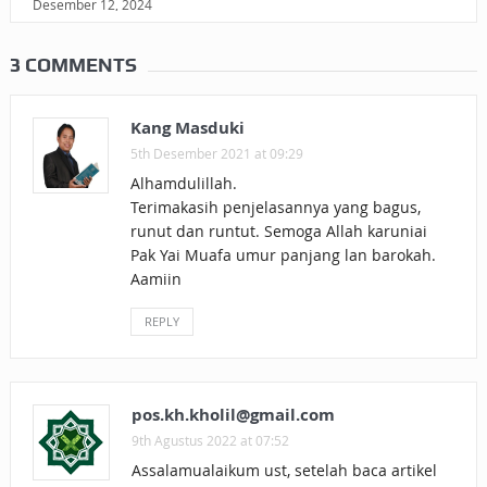
Desember 12, 2024
3 COMMENTS
Kang Masduki
5th Desember 2021 at 09:29
Alhamdulillah.
Terimakasih penjelasannya yang bagus,
runut dan runtut. Semoga Allah karuniai
Pak Yai Muafa umur panjang lan barokah.
Aamiin
REPLY
pos.kh.kholil@gmail.com
9th Agustus 2022 at 07:52
Assalamualaikum ust, setelah baca artikel