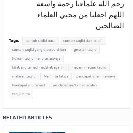
رحم الله علماءنا رحمة واسعة
اللهم اجعلنا من محبي العلماء
الصالحين
Tags:
contoh taklid buta
contoh taqlid dan ittiba'
contoh taqlid yang diperbolehkan
gerakan taqlid
hukum taqlid menurut aswaja
kitab mu'tamad madzhab syafi'I
macam macam taqlid
makalah taqlid
Meminta fatwa
pendapat imam nawawi
Pendapat mu'tamad
pendapat mu'tamad adalah
taqlid buta
RELATED ARTICLES