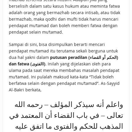
berselisih dalam satu kasus hukum atau meminta fatwa
adalah orang yang bermazhab secara intisab, atau tidak
bermazhab, maka qodhi dan mufti tidak harus mencari
pendapat mu’tamad dan boleh memberi fatwa dengan
pendapat selain mu’tamad.
Sampai di sini, bisa disimpulkan berarti mencari
pendapat mu’tamad itu terutama sekali berguna untuk
dua hal yakni dalam
putusan peradilan (الحكم أو القضاء)
dan fatwa (االفتوى)
. Inilah yang dijelaskan oleh para
ulama pada saat mereka membahas masalah pendapat
mu’tamad. Ini pulalah maksud kata-kata “Tidak boleh
berfatwa selain dengan pendapat mu’tamad”. As-Sayyid
Al-Bakri berkata,
واعلم أنه سيذكر المؤلف – رحمه الله
تعالى – في باب القضاء أن المعتمد في
المذهب للحكم والفتوى ما اتفق عليه