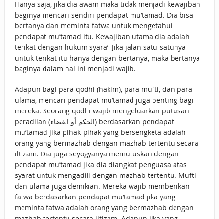
Hanya saja, jika dia awam maka tidak menjadi kewajiban
baginya mencari sendiri pendapat mu’tamad. Dia bisa
bertanya dan meminta fatwa untuk mengetahui
pendapat mu’tamad itu. Kewajiban utama dia adalah
terikat dengan hukum syara’. Jika jalan satu-satunya
untuk terikat itu hanya dengan bertanya, maka bertanya
baginya dalam hal ini menjadi wajib.
Adapun bagi para qodhi (hakim), para mufti, dan para
ulama, mencari pendapat mu’tamad juga penting bagi
mereka. Seorang qodhi wajib mengeluarkan putusan
peradilan (الحكم أو القضاء) berdasarkan pendapat
mu’tamad jika pihak-pihak yang bersengketa adalah
orang yang bermazhab dengan mazhab tertentu secara
iltizam. Dia juga seyogyanya memutuskan dengan
pendapat mu’tamad jika dia diangkat penguasa atas
syarat untuk mengadili dengan mazhab tertentu. Mufti
dan ulama juga demikian. Mereka wajib memberikan
fatwa berdasarkan pendapat mu’tamad jika yang
meminta fatwa adalah orang yang bermazhab dengan
mazhab tertentu secara iltizam. Adapun jika yang