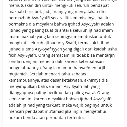
memutuskan diri untuk mengikuti seluruh pendapat
mazhab tersebut. Jadi, orang yang menyatakan diri
bermazhab Asy-Syafi’i secara iltizam misalnya, hal itu
bermakna dia meyakini bahwa ijtihad Asy-Syafi’i adalah
ijtihad yang paling kuat di antara seluruh ijtihad imam-
imam mazhab yang lain sehingga memutuskan untuk
mengikuti seluruh ijtihad Asy-Syafi’i, termasuk ijtihad-
ijtihad ulama Asy-Syafi’iyyah yang digali dari kaidah ushul
fikih Asy-Syafi’i. Orang semacam ini tidak bisa mentarjih
sendiri dengan meneliti dalil karena keterbatasan
pengetahuannya. Yang ia mampu hanya “mentarjih
mujtahid”. Setelah mencari tahu sebatas
kemampuannya, atas dasar ketakwaan, akhirnya dia
menyimpulkan bahwa imam Asy-Syafi’i-lah yang
dianggapnya paling berilmu dan paling wara’. Orang
semacam ini karena meyakini bahwa ijtihad Asy-Syafi’i
adalah ijtihad yang terkuat, maka wajib baginya untuk
mencari pendapat mu’tamad jika ingin mengetahui
hukum benda atau perbuatan tertentu.