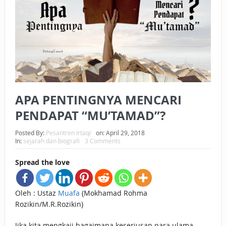
BAGAIMANA CARA MEMBAYAR ZAKAT UANG?
UANG HARAM BISA MENJADI HALAL JIKA SEBAB
KEPEMILIKANNYA BERUBAH
ISTIDLAL BATIL VS ISTIDLAL SYAR’I
BAHASA CINTA KARENA ALLAH
APA PENTINGNYA MENCARI
PENDAPAT “MU’TAMAD”?
HUKUM MEMBAYAR ZAKAT DENGAN CARA MENGANGSUR
HUKUM MEMBAYAR ZAKAT KEPADA KERABAT SENDIRI
Posted By:
Pesantren Irtaqi
on:
April 29, 2018
In:
sejarah dan biografi
3 Comments
Spread the love
Oleh : Ustaz
Muafa
(Mokhamad Rohma
Rozikin/M.R.Rozikin)
Jika kita mengkaji bagaimana keseriusan para ulama