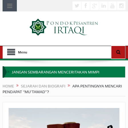
Menu
JANGAN SEMBARANGAN MENCERITAKAN MIMPI
APAKAH ULAMA SALEH PERLU MASUK SCOPUS?
HOME
SEJARAH DAN BIOGRAFI
APA PENTINGNYA MENCARI
PENDAPAT “MU’TAMAD”?
MIMPI YANG DIABAIKAN MENJELANG PERANG BADAR
APA HUKUM MEMPERCEPAT PEMBAYARAN ZAKAT
SEBELUM TIBA SAAT WAJIB?
HAKIKAT NIKMAT DI DUNIA!