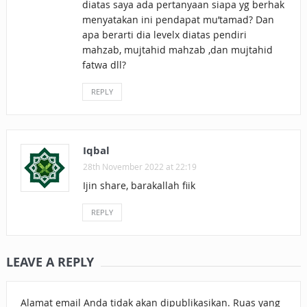
diatas saya ada pertanyaan siapa yg berhak
menyatakan ini pendapat mu’tamad? Dan
apa berarti dia levelx diatas pendiri
mahzab, mujtahid mahzab ,dan mujtahid
fatwa dll?
REPLY
Iqbal
28th November 2022 at 22:19
Ijin share, barakallah fiik
REPLY
LEAVE A REPLY
Alamat email Anda tidak akan dipublikasikan.
Ruas yang