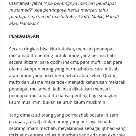
utamanya, yakni
“Apa pentingnya mencari pendapat
mu’tamad?” Apa pentingnya harus mencari tahu
pandapat mu’tamad mazhab Asy-Syafi’i, Maliki, Hanafi
atau Hambali?
PEMBAHASAN
Secara ringkas bisa kita katakan, mencari pendapat
mu’tamad itu penting untuk orang yang bermazhab
secara iltizam, para qodhi (hakim), para mufti, dan para
ulama. Adapun orang yang bermazhab secara intisab,
atau orang yang tidak bermazhab atau selain Qodhi,
mufti dan ulama maka tidak menjadi keharusan melacak
pendapat mu’tamad. Jadi, bisa dikatakan mencari
pendapat mu’tamad itu hanya penting bagi sebagian
kaum muslimin, bukan seluruh kaum muslimin.
Yang dimaksud orang yang bermazhab secara iltizam
(الملتزم بالمذهب) adalah orang yang percaya kepada
seorang imam mazhab, meyakininya sebagai ijtihad yang
terkuat di antara seluruh mazhab yang ada dan akhirnya