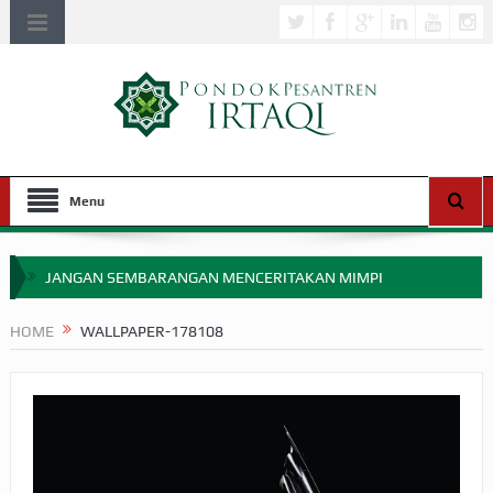
Menu
JANGAN SEMBARANGAN MENCERITAKAN MIMPI
APAKAH ULAMA SALEH PERLU MASUK SCOPUS?
HOME
WALLPAPER-178108
MIMPI YANG DIABAIKAN MENJELANG PERANG BADAR
APA HUKUM MEMPERCEPAT PEMBAYARAN ZAKAT
SEBELUM TIBA SAAT WAJIB?
HAKIKAT NIKMAT DI DUNIA!