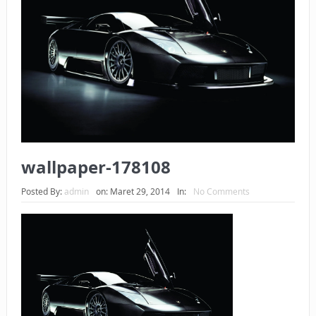
BAGAIMANA CARA MEMBAYAR ZAKAT UANG?
UANG HARAM BISA MENJADI HALAL JIKA SEBAB
KEPEMILIKANNYA BERUBAH
ISTIDLAL BATIL VS ISTIDLAL SYAR’I
BAHASA CINTA KARENA ALLAH
HUKUM MEMBAYAR ZAKAT DENGAN CARA MENGANGSUR
wallpaper-178108
HUKUM MEMBAYAR ZAKAT KEPADA KERABAT SENDIRI
Posted By:
admin
on:
Maret 29, 2014
In:
No Comments