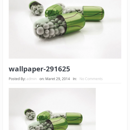
BAGAIMANA CARA MEMBAYAR ZAKAT UANG?
UANG HARAM BISA MENJADI HALAL JIKA SEBAB
KEPEMILIKANNYA BERUBAH
ISTIDLAL BATIL VS ISTIDLAL SYAR’I
BAHASA CINTA KARENA ALLAH
HUKUM MEMBAYAR ZAKAT DENGAN CARA MENGANGSUR
wallpaper-291625
HUKUM MEMBAYAR ZAKAT KEPADA KERABAT SENDIRI
Posted By:
admin
on:
Maret 29, 2014
In:
No Comments