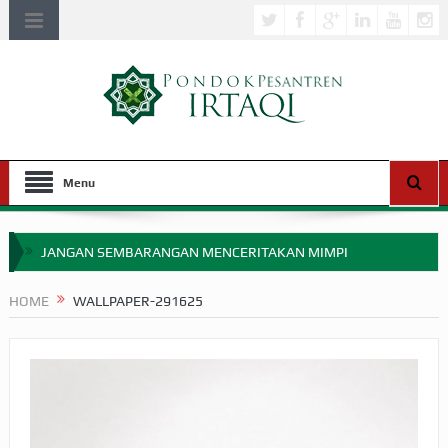
Menu
JANGAN SEMBARANGAN MENCERITAKAN MIMPI
APAKAH ULAMA SALEH PERLU MASUK SCOPUS?
HOME
WALLPAPER-291625
MIMPI YANG DIABAIKAN MENJELANG PERANG BADAR
APA HUKUM MEMPERCEPAT PEMBAYARAN ZAKAT
SEBELUM TIBA SAAT WAJIB?
HAKIKAT NIKMAT DI DUNIA!