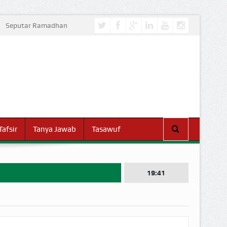
Seputar Ramadhan
Tafsir
Tanya Jawab
Tasawuf
19:41
I DUNIA!