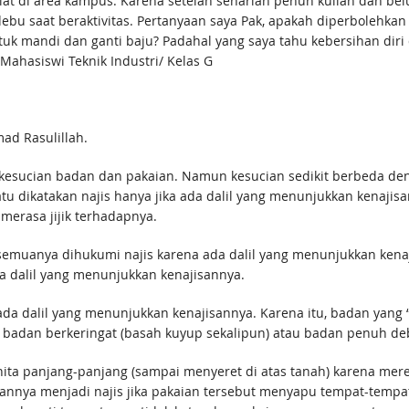
olat di area kampus. Karena setelah seharian penuh kuliah dan be
ebu saat beraktivitas. Pertanyaan saya Pak, apakah diperbolehka
k mandi dan ganti baju? Padahal yang saya tahu kebersihan diri 
Mahasiswi Teknik Industri/ Kelas G
ad Rasulillah.
h kesucian badan dan pakaian. Namun kesucian sedikit berbeda 
tu dikatakan najis hanya jika ada dalil yang menunjukkan kenajisa
merasa jijik terhadapnya.
a semuanya dihukumi najis karena ada dalil yang menunjukkan kena
a dalil yang menunjukkan kenajisannya.
da dalil yang menunjukkan kenajisannya. Karena itu, badan yang “
 badan berkeringat (basah kuyup sekalipun) atau badan penuh de
iannya menjadi najis jika pakaian tersebut menyapu tempat-tempa