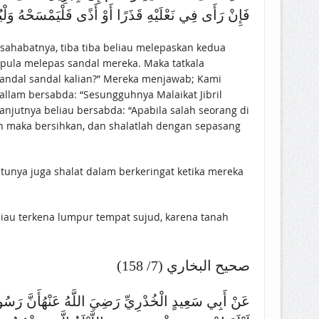
فَإِنْ رَأَى فِي نَعْلَيْهِ قَذَرًا أَوْ أَذًى فَلْيَمْسَحْهُ وَلْي
a sahabatnya, tiba tiba beliau melepaskan kedua
t pula melepas sandal mereka. Maka tatkala
 sandal sandal kalian?” Mereka menjawab; Kami
allam bersabda: “Sesungguhnya Malaikat Jibril
anjutnya beliau bersabda: “Apabila salah seorang di
ran maka bersihkan, dan shalatlah dengan sepasang
ntunya juga shalat dalam berkeringat ketika mereka
صحيح البخاري (7/ 158)
عَنْ أَبِي سَعِيدٍ الْخُدْرِيِّ رَضِيَ اللَّهُ عَنْهُأَنَّ رَسُ