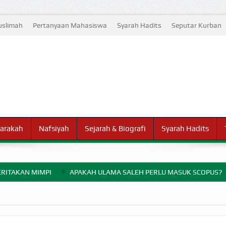
slimah
Pertanyaan Mahasiswa
Syarah Hadits
Seputar Kurban
arakah
Nafsiyah
Sejarah & Biografi
Syarah Hadits
RITAKAN MIMPI
APAKAH ULAMA SALEH PERLU MASUK SCOPUS?
ELANG PERANG BADAR
AYARAN ZAKAT SEBELUM TIBA SAAT WAJIB?
HAKIKAT NIKMAT D