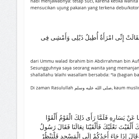
nabi menjawabnya: tetap suci, karena ketika wanita
mensucikan ujung pakaian yang terkena debu/koto
َقَالَتْ إِنِّى امْرَأَةٌ أُطِيلُ ذَيْلِى وَأَمْشِى فِى
dari Ummu walad Ibrahim bin Abdirrahman bin Auf b
Sesungguhnya saya seorang wanita yang memanjang
shallallahu ‘alaihi wasallam bersabda: “Ia (bagian 
Di zaman Rasulul
ا عَنْ يَسَارِهِ فَلَمَّا رَأَى ذَلِكَ الْقَوْمُ أَلْقَوْا
أَلْقَيْتَ نَعْلَيْكَ فَأَلْقَيْنَا نِعَالَنَا فَقَالَ رَسُولُ
وَقَالَ إِذَا جَاءَ أَحَدُكُمْ إِلَى الْمَسْجِدِ فَلْيَنْظُرْ