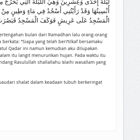
لَيْلَةَ إِحْدَى وَعِشْرِينَ وَهِيَ اللَّيْلَةُ الَّتِي يَخْرُجُ م
أُنْسِيتُهَا وَقَدْ رَأَيْتُنِي أَسْجُدُ فِي مَاءٍ وَطِينٍ مِنْ 
الْمَسْجِدُ عَلَى عَرِيشٍ فَوَكَفَ الْمَسْجِدُ فَبَصُرَتْ عَيْ
m pertengahan bulan dari Ramadhan lalu orang-orang
 berkata: “Siapa yang telah beri’tilkaf bersamaku
latul Qadar ini namun kemudian aku dilupakan
alam itu langit menurunkan hujan. Pada waktu itu
ang Rasulullah shallallahu ‘alaihi wasallam yang
audari shalat dalam keadaan tubuh berkeringat