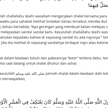
ُصَلِّ فِيهِمَا
ullah shallallahu ‘alaihi wasallam mengerjakan shalat bersama par
ewaktu para sahabat melihat tindakan beliau tersebut, mereka iku
alat, beliau bersabda: “Apa gerangan yang membuat kalian melepas
elepaskan sandal sandal kami. Rasulullah shallallahu ‘alaihi was
tahukan kepadaku bahwa di sepasang sandal itu ada najisnya.” Sel
, jika dia melihat di sepasang sandalnya terdapat najis atau koto
alat dalam keadaan tubuh dan pakaiannya “kotor” terkena debu. te
tama saat datang untuk shalat dhuhur dan ashar.
empat sujud, karena tanah
m meriwayatkan;
ولَ اللَّهِ صَلَّى اللَّهُ عَلَيْهِ وَسَلَّمَ كَانَ يَعْتَكِفُ فِي الْعَشْرِ الْأ