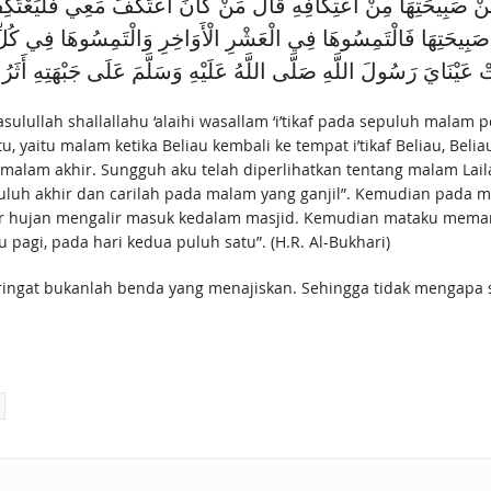
ِنْ صَبِيحَتِهَا مِنْ اعْتِكَافِهِ قَالَ مَنْ كَانَ اعْتَكَفَ مَعِي فَلْيَعْتَكِفْ ا
صَبِيحَتِهَا فَالْتَمِسُوهَا فِي الْعَشْرِ الْأَوَاخِرِ وَالْتَمِسُوهَا فِي كُلِّ 
نَايَ رَسُولَ اللَّهِ صَلَّى اللَّهُ عَلَيْهِ وَسَلَّمَ عَلَى جَبْهَتِهِ أَثَر
Rasulullah shallallahu ‘alaihi wasallam ‘i’tikaf pada sepuluh mala
 yaitu malam ketika Beliau kembali ke tempat i’tikaf Beliau, Beliau
-malam akhir. Sungguh aku telah diperlihatkan tentang malam Lai
luh akhir dan carilah pada malam yang ganjil”. Kemudian pada m
ir hujan mengalir masuk kedalam masjid. Kemudian mataku memand
u pagi, pada hari kedua puluh satu”. (H.R. Al-Bukhari)
ingat bukanlah benda yang menajiskan. Sehingga tidak mengapa s