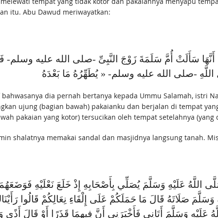
 melewati tempat yang tidak kotor dan pakaiannya menyapu tempat 
ran itu. Abu Dawud meriwayatkan:
َوْفٍ أَنَّهَا سَأَلَتْ أُمَّ سَلَمَةَ زَوْجَ النَّبِىِّ -صلى الله عليه وسلم- ف
ahwasanya dia pernah bertanya kepada Ummu Salamah, istri Nabi 
kan ujung (bagian bawah) pakaianku dan berjalan di tempat ya
bawah pakaian yang kotor) tersucikan oleh tempat setelahnya (yang d
lah صلى الله عليه وسلم, kaum muslimin shalatnya memakai sandal dan masjidnya langsun
ى اللَّهُ عَلَيْهِ وَسَلَّمَ يُصَلِّي بِأَصْحَابِهِ إِذْ خَلَعَ نَعْلَيْهِ فَوَضَعَهُمَ
سَلَّمَ صَلَاتَهُ قَالَ مَا حَمَلَكُمْ عَلَى إِلْقَاءِ نِعَالِكُمْ قَالُوا رَأَيْنَاكَ 
َّهُ عَلَيْهِ وَسَلَّمَ أَتَانِي فَأَخْبَرَنِي أَنَّ فِيهِمَا قَذَرًا أَوْ قَالَ أَذًى 