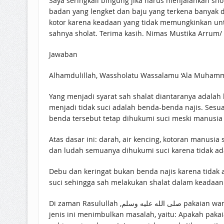
Saya seringkali bingung jika harus menjalankan sh
badan yang lengket dan baju yang terkena banyak d
kotor karena keadaan yang tidak memungkinkan untu
sahnya sholat. Terima kasih. Nimas Mustika Arrum/ 
Jawaban
Alhamdulillah, Wassholatu Wassalamu ‘Ala Muhamm
Yang menjadi syarat sah shalat diantaranya adala
menjadi tidak suci adalah benda-benda najis. Sesua
benda tersebut tetap dihukumi suci meski manusia 
Atas dasar ini: darah, air kencing, kotoran manusi
dan ludah semuanya dihukumi suci karena tidak ad
Debu dan keringat bukan benda najis karena tidak a
suci sehingga sah melakukan shalat dalam keadaan
Di zaman Rasulullah ,صلى الله عليه وسلم pakaian wanita panjang-panjang (sampai menyeret di atas tanah) karena mereka wajib menutup aurot dengan sempurna. Pakaian
jenis ini menimbulkan masalah, yaitu: Apakah paka