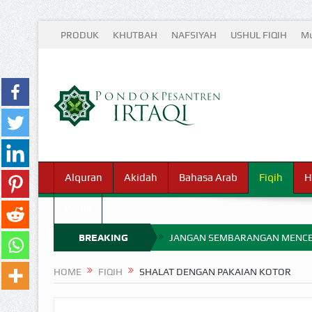
PRODUK
KHUTBAH
NAFSIYAH
USHUL FIQIH
Mu
Alquran
Akidah
Bahasa Arab
Fiqih
H
Waris
BREAKING
JANGAN SEMBARANGAN MENCE
MIMPI YANG DIABAIKAN MENJ
NEWS
HOME
FIQIH
SHALAT DENGAN PAKAIAN KOTOR
APA HUKUM MEMPERCEPAT PEMB