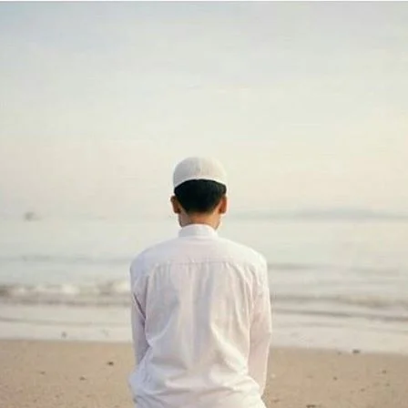
AKAT UANG?
UANG HARAM BISA MENJADI HALAL JIKA SEBAB K
’I
BAHASA CINTA KARENA ALLAH
HUKUM MEMBAYAR ZAKA
DA KERABAT SENDIRI