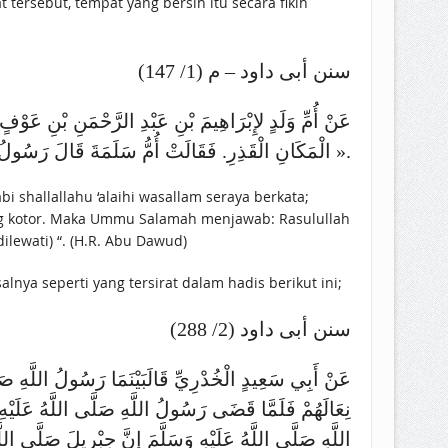
tersebut, tempat yang bersih itu secara fikih
سنن أبى داود – م (1/ 147)
عَنْ أُمِّ وَلَدٍ لإِبْرَاهِيمَ بْنِ عَبْدِ الرَّحْمَنِ بْنِ ع
الْمَكَانِ الْقَذِرِ. فَقَالَتْ أُمُّ سَلَمَةَ قَالَ رَسُولُ اللَّهِ -صلى الله عليه وسلم- « يُطَهِّرُهُ مَا بَعْدَهُ ».
shallallahu ‘alaihi wasallam seraya berkata;
ng kotor. Maka Ummu Salamah menjawab: Rasulullah
ilewati) “. (H.R. Abu Dawud)
g tanah. Misalnya seperti yang tersirat dalam hadis berikut ini;
سنن أبى داود (2/ 288)
عَنْ أَبِي سَعِيدٍ الْخُدْرِيِّ قَالَبَيْنَمَا رَسُولُ اللَّهِ صَلَّ
نِعَالَهُمْ فَلَمَّا قَضَى رَسُولُ اللَّهِ صَلَّى اللَّهُ عَلَيْهِ وَ
اللَّهِ صَلَّى اللَّهُ عَلَيْهِ وَسَلَّمَ إِنَّ جِبْرِيلَ صَلَّى الل