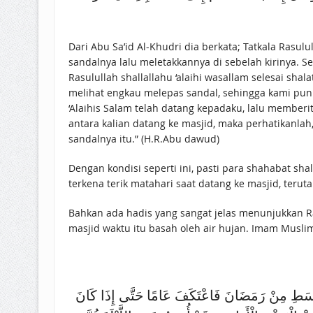
Dari Abu Sa’id Al-Khudri dia berkata; Tatkala Rasul
sandalnya lalu meletakkannya di sebelah kirinya. S
Rasulullah shallallahu ‘alaihi wasallam selesai sh
melihat engkau melepas sandal, sehingga kami pun m
‘Alaihis Salam telah datang kepadaku, lalu memberi
antara kalian datang ke masjid, maka perhatikanlah
sandalnya itu.” (H.R.Abu dawud)
Dengan kondisi seperti ini, pasti para shahabat sh
terkena terik matahari saat datang ke masjid, teru
Bahkan ada hadis yang sangat jelas menunjukkan Rasulullah صلى الله عليه وسلم pernah shalat dalam keadaan dahi beliau terkena lumpur t
masjid waktu itu basah oleh air hujan. Imam Musli
َوْسَطِ مِنْ رَمَضَانَ فَاعْتَكَفَ عَامًا حَتَّى إِذَا كَانَ