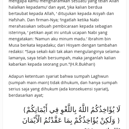
mengapa kamu mengharamkan sesuatu yang telah Allah
halalkan kepadamu’ dan ayat, ‘jika kalian berdua
bertaubat kepada Allah, ‘ ditujukan kepada Aisyah dan
Hafshah. Dan firman-Nya; ‘Ingatlah ketika Nabi
merahasiakan sebuah pembicaraan kepada sebagian
isterinya, ‘ petikan ayat ini untuk ucapan Nabi yang
mengatakan: ‘Namun aku minum madu.’ Ibrahim bin
Musa berkata kepadaku; dari Hisyam dengan tambahan
redaksi: “Saya sekali-kali tak akan mengulanginya selama-
lamanya, saya telah bersumpah, maka janganlah kalian
kabarkan kepada seorang pun.”(H.R.Bukhari)
Adapun ketentuan syariat bahwa sumpah Laghwun
(sumpah main-main) tidak dihukum, dan hanya sumpah
serius saja yang dihukum (ada konsekuensi syariat),
berdasarkan ayat;
{لَا يُؤَاخِذُكُمُ اللَّهُ بِاللَّغْوِ فِي أَيْمَانِكُمْ
وَلَكِنْ يُؤَاخِذُكُمْ بِمَا عَقَّدْتُمُ الْأَيْمَانَ }