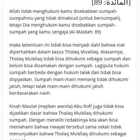
[المائدة: 89]
Allah tidak menghukum kamu disebabkan sumpah-
sumpahmu yang tidak dimaksud (untuk bersumpah),
tetapi Dia menghukum kamu disebabkan sumpah-
sumpah yang kamu sengaja (Al-Maidah; 89)
maka ketentuan ini tidak bisa menjadi dalil bahwa niat
diperhatikan dalam kasus Tholaq Mu’allaq. Alasannya;
Tholaq Mu’allaq tidak bisa dihukumi sebagai sumpah dan
belum bisa disamakan dengan sumpah. Lagipula hukum
sumpah berbeda dengan hukum talak dan tidak bisa
diqiyaskan. Sumpah main-main memang tidak dihukumi
jatuh, tetapi talak main-main dihukumi jatuh
berdasarakan nash.
Kisah Maulat (majikan wanita) Abu Rofi’ juga tidak bisa
dijadikan dasar bahwa Thalaq Mu’allaq dihukumi
sumpah. Dengan meneliti redaksinya kita akan bisa
memahami bahwa riwayat tersebut sama sekali tidak
menunjukkan bahwa Tholaq Mu’allaq dihukumi sebagai