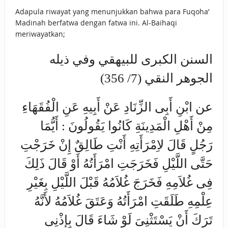
Adapula riwayat yang menunjukkan bahwa para Fuqoha’
Madinah berfatwa dengan fatwa ini. Al-Baihaqi
meriwayatkan;
السنن الكبرى للبيهقي وفي ذيله
الجوهر النقي (7/ 356)
عن ابْنِ أَبِى الزِّنَادِ عَنْ أَبِيهِ عَنِ الْفُقَهَاءِ
مِنْ أَهْلِ الْمَدِينَةِ كَانُوا يَقُولُونَ : أَيُّمَا
رَجُلٍ قَالَ لاِمْرَأَتِهِ أَنْتِ طَالِقٌ إِنْ خَرَجْتِ
حَتَّى اللَّيْلِ فَخَرَجَتِ امْرَأَتُهُ أَوْ قَالَ ذَلِكَ
فِى غُلاَمِهِ فَخَرَجَ غُلاَمُهُ قَبْلَ اللَّيْلِ بِغَيْرِ
عِلْمِهِ طَلَقَتِ امْرَأَتُهُ وَعَتَقَ غُلاَمُهُ لأَنَّهُ
تَرَكَ أَنْ يَسْتَثْنِىَ لَوْ شَاءَ قَالَ بِإِذْنِى