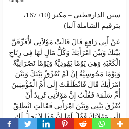
sumpah.
سنن الدارقطنى – مكنز (10/ 167،
بترقيم الشاملة آليا)
عَنْ أَبِى رَافِعٍ قَالَ قَالَتْ مَوْلاَتِى لأُفَرِّقَنَّ
بَيْنَكَ وَبَيْنَ امْرَأَتِكَ وَكُلُّ مَالٍ لَهَا فِى رِتَاجِ
الْكَعْبَةِ وَهِىَ يَوْمًا يَهُودِيَّةٌ وَيَوْمًا نَصْرَانِيَّةٌ
وَيَوْمًا مَجُوسِيَّةٌ إِنْ لَمْ تُفَرِّقْ بَيْنَكَ وَبَيْنَ
امْرَأَتِكَ قَالَ فَانْطَلَقْتُ إِلَى أُمِّ الْمُؤْمِنِينَ
أُمِّ سَلَمَةَ فَقُلْتُ إِنَّ مَوْلاَتِى تُرِيدُ أَنْ
تُفَرِّقَ بَيْنِى وَبَيْنَ امْرَأَتِى فَقَالَتِ انْطَلِقْ
إِلَى مَوْلاَتِكَ فَقُلْ لَهَا إِنَّ هَذَا لاَ يَحِلُّ لَكِ.
فَرَجَعْتُ إِلَيْهَا – قَالَ – ثُمَّ أَتَيْتُ ابْنَ عُمَرَ