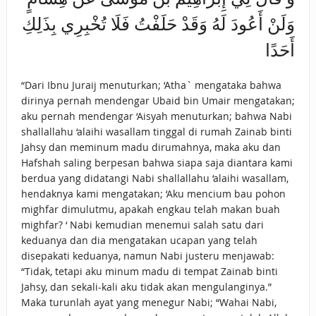
وَلَنْ أَعُودَ لَهُ وَقَدْ حَلَفْتُ فَلَا تُخْبِرِي بِذَلِكِ
أَحَدًا
“Dari Ibnu Juraij menuturkan; ‘Atha` mengataka bahwa
dirinya pernah mendengar Ubaid bin Umair mengatakan;
aku pernah mendengar ‘Aisyah menuturkan; bahwa Nabi
shallallahu ‘alaihi wasallam tinggal di rumah Zainab binti
Jahsy dan meminum madu dirumahnya, maka aku dan
Hafshah saling berpesan bahwa siapa saja diantara kami
berdua yang didatangi Nabi shallallahu ‘alaihi wasallam,
hendaknya kami mengatakan; ‘Aku mencium bau pohon
mighfar dimulutmu, apakah engkau telah makan buah
mighfar? ‘ Nabi kemudian menemui salah satu dari
keduanya dan dia mengatakan ucapan yang telah
disepakati keduanya, namun Nabi justeru menjawab:
“Tidak, tetapi aku minum madu di tempat Zainab binti
Jahsy, dan sekali-kali aku tidak akan mengulanginya.”
Maka turunlah ayat yang menegur Nabi; “Wahai Nabi,