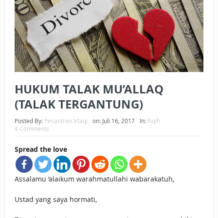
BAGAIMANA CARA MEMBAYAR ZAKAT UANG?
UANG HARAM BISA MENJADI HALAL JIKA SEBAB
KEPEMILIKANNYA BERUBAH
ISTIDLAL BATIL VS ISTIDLAL SYAR’I
HUKUM TALAK MU’ALLAQ
BAHASA CINTA KARENA ALLAH
(TALAK TERGANTUNG)
HUKUM MEMBAYAR ZAKAT DENGAN CARA MENGANGSUR
Posted By:
Pesantren Irtaqi
on:
Juli 16, 2017
In:
Fiqih
HUKUM MEMBAYAR ZAKAT KEPADA KERABAT SENDIRI
4 Comments
Spread the love
Assalamu ‘alaikum warahmatullahi wabarakatuh,
Ustad yang saya hormati,