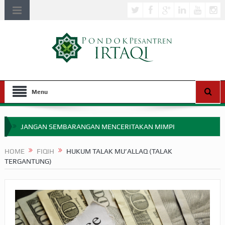
Menu
JANGAN SEMBARANGAN MENCERITAKAN MIMPI
APAKAH ULAMA SALEH PERLU MASUK SCOPUS?
HOME
FIQIH
HUKUM TALAK MU’ALLAQ (TALAK
TERGANTUNG)
MIMPI YANG DIABAIKAN MENJELANG PERANG BADAR
APA HUKUM MEMPERCEPAT PEMBAYARAN ZAKAT
SEBELUM TIBA SAAT WAJIB?
HAKIKAT NIKMAT DI DUNIA!