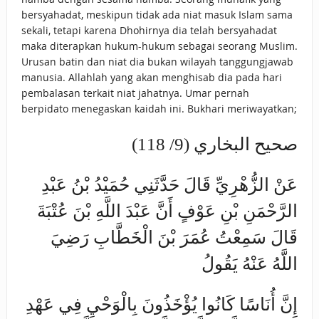
bersyahadat, meskipun tidak ada niat masuk Islam sama
sekali, tetapi karena Dhohirnya dia telah bersyahadat
maka diterapkan hukum-hukum sebagai seorang Muslim.
Urusan batin dan niat dia bukan wilayah tanggungjawab
manusia. Allahlah yang akan menghisab dia pada hari
pembalasan terkait niat jahatnya. Umar pernah
berpidato menegaskan kaidah ini. Bukhari meriwayatkan;
صحيح البخاري (9/ 118)
عَنْ الزُّهْرِيِّ قَالَ حَدَّثَنِي حُمَيْدُ بْنُ عَبْدِ
الرَّحْمَنِ بْنِ عَوْفٍ أَنَّ عَبْدَ اللَّهِ بْنَ عُتْبَةَ
قَالَ سَمِعْتُ عُمَرَ بْنَ الْخَطَّابِ رَضِيَ
اللَّهُ عَنْهُ يَقُولُ
إِنَّ أُنَاسًا كَانُوا يُؤْخَذُونَ بِالْوَحْيِ فِي عَهْدِ