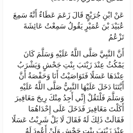
عَنْ ابْنِ جُرَيْجٍ قَالَ زَعَمَ عَطَاءٌ أَنَّهُ سَمِعَ
عُبَيْدَ بْنَ عُمَيْرٍ يَقُولُ سَمِعْتُ عَائِشَةَ
تَزْعُمُ
أَنَّ النَّبِيَّ صَلَّى اللَّهُ عَلَيْهِ وَسَلَّمَ كَانَ
يَمْكُثُ عِنْدَ زَيْنَبَ بِنْتِ جَحْشٍ وَيَشْرَبُ
عِنْدَهَا عَسَلًا فَتَوَاصَيْتُ أَنَا وَحَفْصَةُ أَنَّ
أَيَّتَنَا دَخَلَ عَلَيْهَا النَّبِيُّ صَلَّى اللَّهُ عَلَيْهِ
وَسَلَّمَ فَلْتَقُلْ إِنِّي أَجِدُ مِنْكَ رِيحَ مَغَافِيرَ
أَكَلْتَ مَغَافِيرَ فَدَخَلَ عَلَى إِحْدَاهُمَا
فَقَالَتْ ذَلِكَ لَهُ فَقَالَ لَا بَلْ شَرِبْتُ عَسَلًا
عِنْدَ زَيْنَبَ بِنْتِ جَحْشٍ وَلَنْ أَعُودَ لَهُ