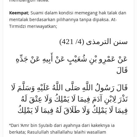
Keempat
; Suami dalam kondisi memegang hak talak dan
mentalak berdasarkan pilihannya tanpa dipaksa. At-
Tirmidzi meriwayatkan;
سنن الترمذى (4/ 421)
عَنْ عَمْرِو بْنِ شُعَيْبٍ عَنْ أَبِيهِ عَنْ جَدِّهِ
قَالَ
قَالَ رَسُولُ اللَّهِ صَلَّى اللَّهُ عَلَيْهِ وَسَلَّمَ لَا
نَذْرَ لِابْنِ آدَمَ فِيمَا لَا يَمْلِكُ وَلَا عِتْقَ لَهُ
فِيمَا لَا يَمْلِكُ وَلَا طَلَاقَ لَهُ فِيمَا لَا يَمْلِكُ
“Dari ‘Amr bin Syu’aib dari ayahnya dari kakeknya ia
berkata; Rasulullah shallallahu ‘alaihi wasallam