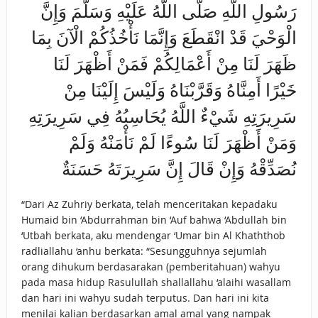
رَسُولِ اللَّهِ صَلَّى اللَّهُ عَلَيْهِ وَسَلَّمَ وَإِنَّ
الْوَحْيَ قَدْ انْقَطَعَ وَإِنَّمَا نَأْخُذُكُمْ الْآنَ بِمَا
ظَهَرَ لَنَا مِنْ أَعْمَالِكُمْ فَمَنْ أَظْهَرَ لَنَا
خَيْرًا أَمِنَّاهُ وَقَرَّبْنَاهُ وَلَيْسَ إِلَيْنَا مِنْ
سَرِيرَتِهِ شَيْءٌ اللَّهُ يُحَاسِبُهُ فِي سَرِيرَتِهِ
وَمَنْ أَظْهَرَ لَنَا سُوءًا لَمْ نَأْمَنْهُ وَلَمْ
نُصَدِّقْهُ وَإِنْ قَالَ إِنَّ سَرِيرَتَهُ حَسَنَةٌ
“Dari Az Zuhriy berkata, telah menceritakan kepadaku
Humaid bin ‘Abdurrahman bin ‘Auf bahwa ‘Abdullah bin
‘Utbah berkata, aku mendengar ‘Umar bin Al Khaththob
radliallahu ‘anhu berkata: “Sesungguhnya sejumlah
orang dihukum berdasarakan (pemberitahuan) wahyu
pada masa hidup Rasulullah shallallahu ‘alaihi wasallam
dan hari ini wahyu sudah terputus. Dan hari ini kita
menilai kalian berdasarkan amal amal yang nampak