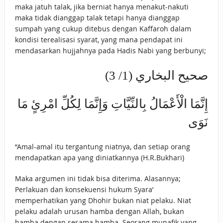
maka jatuh talak, jika berniat hanya menakut-nakuti
maka tidak dianggap talak tetapi hanya dianggap
sumpah yang cukup ditebus dengan Kaffaroh dalam
kondisi terealisasi syarat, yang mana pendapat ini
mendasarkan hujjahnya pada Hadis Nabi yang berbunyi;
صحيح البخاري (1/ 3)
إِنَّمَا الْأَعْمَالُ بِالنِّيَّاتِ وَإِنَّمَا لِكُلِّ امْرِئٍ مَا
نَوَى
“Amal-amal itu tergantung niatnya, dan setiap orang
mendapatkan apa yang diniatkannya (H.R.Bukhari)
Maka argumen ini tidak bisa diterima. Alasannya;
Perlakuan dan konsekuensi hukum Syara’
memperhatikan yang Dhohir bukan niat pelaku. Niat
pelaku adalah urusan hamba dengan Allah, bukan
hamba dengan sesama hamba. Seorang munafik yang