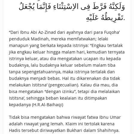
وَلَكِنَّهُ فَرَّطَ فِى الاِسْتِثْنَاءِ فَإِنَّمَا يُجْعَلُ
تَفْرِيطُهُ عَلَيْهِ.
“Dari Ibnu Abi Az-Zinad dari ayahnya dari para Fuqoha’
penduduk Madinah, mereka memfatwakan; lelaki
manapun yang berkata kepada istrinya: “Engkau tertalak
jika engkau keluar hingga malam hari, kemudian ternyata
istrinya keluar, atau dia mengatakan ucapan itu kepada
budaknya, lalu budaknya keluar sebelum malam tiba
tanpa sepengetahuannya, maka istrinya tertalak dan
budaknya menjadi bebas. Hal itu dikarenakan dia tidak
melakukan Istitsna’ (pengecualian). Kalau dia mau, dia
bisa mengatakan “dengan izinku”, tetapi dia melalaikan
Istitsna’, sehingga beban kealaian itu ditimpakan
kepadanya (H.R.Al-Baihaqi)
Tidak bisa mengatakan bahwa riwayat fatwa Ibnu Umar
adalah riwayat yang lemah. Klaim ini tertolak karena
Hadis tersebut diriwayatkan Bukhari dalam Shahihnya.