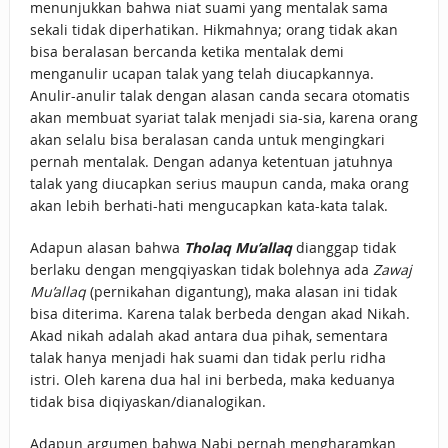
menunjukkan bahwa niat suami yang mentalak sama
sekali tidak diperhatikan. Hikmahnya; orang tidak akan
bisa beralasan bercanda ketika mentalak demi
menganulir ucapan talak yang telah diucapkannya.
Anulir-anulir talak dengan alasan canda secara otomatis
akan membuat syariat talak menjadi sia-sia, karena orang
akan selalu bisa beralasan canda untuk mengingkari
pernah mentalak. Dengan adanya ketentuan jatuhnya
talak yang diucapkan serius maupun canda, maka orang
akan lebih berhati-hati mengucapkan kata-kata talak.
Adapun alasan bahwa
Tholaq Mu’allaq
dianggap tidak
berlaku dengan mengqiyaskan tidak bolehnya ada
Zawaj
Mu’allaq
(pernikahan digantung), maka alasan ini tidak
bisa diterima. Karena talak berbeda dengan akad Nikah.
Akad nikah adalah akad antara dua pihak, sementara
talak hanya menjadi hak suami dan tidak perlu ridha
istri. Oleh karena dua hal ini berbeda, maka keduanya
tidak bisa diqiyaskan/dianalogikan.
Adapun argumen bahwa Nabi pernah mengharamkan