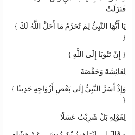
فَنَزَلَتْ
{ يَا أَيُّهَا النَّبِيُّ لِمَ تُحَرِّمُ مَا أَحَلَّ اللَّهُ لَكَ
}
{ إِنْ تَتُوبَا إِلَى اللَّهِ }
لِعَائِشَةَ وَحَفْصَةَ
{ وَإِذْ أَسَرَّ النَّبِيُّ إِلَى بَعْضِ أَزْوَاجِهِ حَدِيثًا
}
لِقَوْلِهِ بَلْ شَرِبْتُ عَسَلًا
و قَالَ لِي إِبْرَاهِيمُ بْنُ مُوسَى عَنْ هِشَامٍ