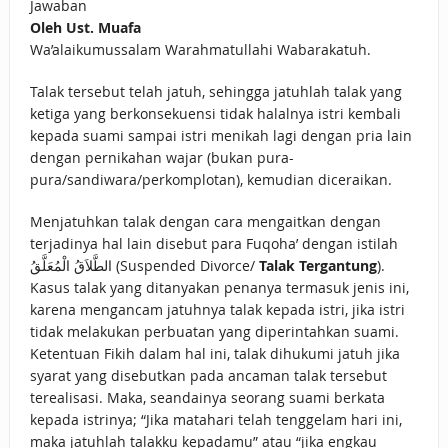
Jawaban
Oleh Ust. Muafa
Wa’alaikumussalam Warahmatullahi Wabarakatuh.
Talak tersebut telah jatuh, sehingga jatuhlah talak yang
ketiga yang berkonsekuensi tidak halalnya istri kembali
kepada suami sampai istri menikah lagi dengan pria lain
dengan pernikahan wajar (bukan pura-
pura/sandiwara/perkomplotan), kemudian diceraikan.
Menjatuhkan talak dengan cara mengaitkan dengan
terjadinya hal lain disebut para Fuqoha’ dengan istilah
الطَّلاَقُ الْمُعَلَّقُ (Suspended Divorce/
Talak Tergantung
).
Kasus talak yang ditanyakan penanya termasuk jenis ini,
karena mengancam jatuhnya talak kepada istri, jika istri
tidak melakukan perbuatan yang diperintahkan suami.
Ketentuan Fikih dalam hal ini, talak dihukumi jatuh jika
syarat yang disebutkan pada ancaman talak tersebut
terealisasi. Maka, seandainya seorang suami berkata
kepada istrinya; “Jika matahari telah tenggelam hari ini,
maka jatuhlah talakku kepadamu” atau “jika engkau