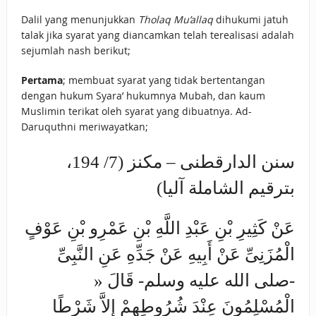
Dalil yang menunjukkan
Tholaq Mu’allaq
dihukumi jatuh
talak jika syarat yang diancamkan telah terealisasi adalah
sejumlah nash berikut;
Pertama
; membuat syarat yang tidak bertentangan
dengan hukum Syara’ hukumnya Mubah, dan kaum
Muslimin terikat oleh syarat yang dibuatnya. Ad-
Daruquthni meriwayatkan;
سنن الدارقطنى – مكنز (7/ 194،
بترقيم الشاملة آليا)
عَنْ كَثِيرِ بْنِ عَبْدِ اللَّهِ بْنِ عَمْرِو بْنِ عَوْفٍ
الْمُزَنِىِّ عَنْ أَبِيهِ عَنْ جَدِّهِ عَنِ النَّبِىِّ
-صلى الله عليه وسلم- قَالَ «
الْمُسْلِمُونَ عِنْدَ شُرُوطِهِمْ إِلاَّ شَرْطًا