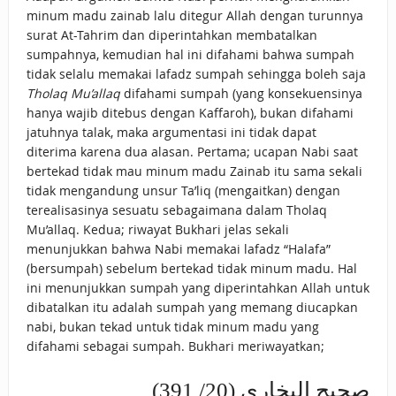
minum madu zainab lalu ditegur Allah dengan turunnya
surat At-Tahrim dan diperintahkan membatalkan
sumpahnya, kemudian hal ini difahami bahwa sumpah
tidak selalu memakai lafadz sumpah sehingga boleh saja
Tholaq Mu’allaq
difahami sumpah (yang konsekuensinya
hanya wajib ditebus dengan Kaffaroh), bukan difahami
jatuhnya talak, maka argumentasi ini tidak dapat
diterima karena dua alasan. Pertama; ucapan Nabi saat
bertekad tidak mau minum madu Zainab itu sama sekali
tidak mengandung unsur Ta’liq (mengaitkan) dengan
terealisasinya sesuatu sebagaimana dalam Tholaq
Mu’allaq. Kedua; riwayat Bukhari jelas sekali
menunjukkan bahwa Nabi memakai lafadz “Halafa”
(bersumpah) sebelum bertekad tidak minum madu. Hal
ini menunjukkan sumpah yang diperintahkan Allah untuk
dibatalkan itu adalah sumpah yang memang diucapkan
nabi, bukan tekad untuk tidak minum madu yang
difahami sebagai sumpah. Bukhari meriwayatkan;
صحيح البخاري (20/ 391)