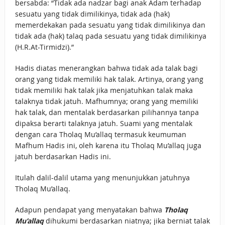
bersabda: “Tidak ada nadzar bagi anak Adam terhadap
sesuatu yang tidak dimilikinya, tidak ada (hak)
memerdekakan pada sesuatu yang tidak dimilikinya dan
tidak ada (hak) talaq pada sesuatu yang tidak dimilikinya
(H.R.At-Tirmidzi).”
Hadis diatas menerangkan bahwa tidak ada talak bagi
orang yang tidak memiliki hak talak. Artinya, orang yang
tidak memiliki hak talak jika menjatuhkan talak maka
talaknya tidak jatuh. Mafhumnya; orang yang memiliki
hak talak, dan mentalak berdasarkan pilihannya tanpa
dipaksa berarti talaknya jatuh. Suami yang mentalak
dengan cara Tholaq Mu’allaq termasuk keumuman
Mafhum Hadis ini, oleh karena itu Tholaq Mu’allaq juga
jatuh berdasarkan Hadis ini.
Itulah dalil-dalil utama yang menunjukkan jatuhnya
Tholaq Mu’allaq.
Adapun pendapat yang menyatakan bahwa
Tholaq
Mu’allaq
dihukumi berdasarkan niatnya; jika berniat talak