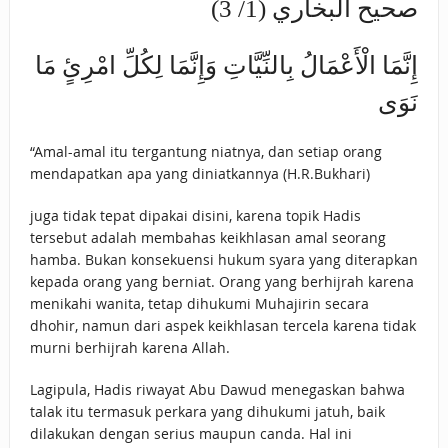
صحيح البخاري (1/ 3)
إِنَّمَا الْأَعْمَالُ بِالنِّيَّاتِ وَإِنَّمَا لِكُلِّ امْرِئٍ مَا
نَوَى
“Amal-amal itu tergantung niatnya, dan setiap orang
mendapatkan apa yang diniatkannya (H.R.Bukhari)
juga tidak tepat dipakai disini, karena topik Hadis
tersebut adalah membahas keikhlasan amal seorang
hamba. Bukan konsekuensi hukum syara yang diterapkan
kepada orang yang berniat. Orang yang berhijrah karena
menikahi wanita, tetap dihukumi Muhajirin secara
dhohir, namun dari aspek keikhlasan tercela karena tidak
murni berhijrah karena Allah.
Lagipula, Hadis riwayat Abu Dawud menegaskan bahwa
talak itu termasuk perkara yang dihukumi jatuh, baik
dilakukan dengan serius maupun canda. Hal ini