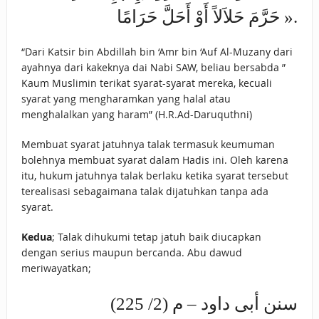
حَرَّمَ حَلاَلاً أَوْ أَحَلَّ حَرَامًا ».
“Dari Katsir bin Abdillah bin ‘Amr bin ‘Auf Al-Muzany dari
ayahnya dari kakeknya dai Nabi SAW, beliau bersabda ”
Kaum Muslimin terikat syarat-syarat mereka, kecuali
syarat yang mengharamkan yang halal atau
menghalalkan yang haram” (H.R.Ad-Daruquthni)
Membuat syarat jatuhnya talak termasuk keumuman
bolehnya membuat syarat dalam Hadis ini. Oleh karena
itu, hukum jatuhnya talak berlaku ketika syarat tersebut
terealisasi sebagaimana talak dijatuhkan tanpa ada
syarat.
Kedua
; Talak dihukumi tetap jatuh baik diucapkan
dengan serius maupun bercanda. Abu dawud
meriwayatkan;
سنن أبى داود – م (2/ 225)