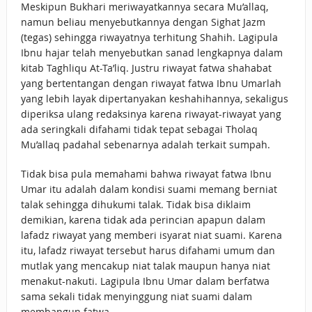
Meskipun Bukhari meriwayatkannya secara Mu’allaq,
namun beliau menyebutkannya dengan Sighat Jazm
(tegas) sehingga riwayatnya terhitung Shahih. Lagipula
Ibnu hajar telah menyebutkan sanad lengkapnya dalam
kitab Taghliqu At-Ta’liq. Justru riwayat fatwa shahabat
yang bertentangan dengan riwayat fatwa Ibnu Umarlah
yang lebih layak dipertanyakan keshahihannya, sekaligus
diperiksa ulang redaksinya karena riwayat-riwayat yang
ada seringkali difahami tidak tepat sebagai Tholaq
Mu’allaq padahal sebenarnya adalah terkait sumpah.
Tidak bisa pula memahami bahwa riwayat fatwa Ibnu
Umar itu adalah dalam kondisi suami memang berniat
talak sehingga dihukumi talak. Tidak bisa diklaim
demikian, karena tidak ada perincian apapun dalam
lafadz riwayat yang memberi isyarat niat suami. Karena
itu, lafadz riwayat tersebut harus difahami umum dan
mutlak yang mencakup niat talak maupun hanya niat
menakut-nakuti. Lagipula Ibnu Umar dalam berfatwa
sama sekali tidak menyinggung niat suami dalam
membangun fatwa.