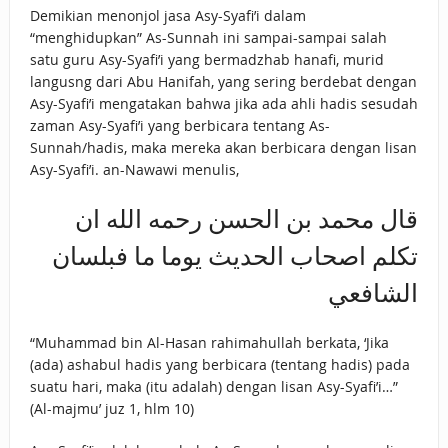
Demikian menonjol jasa Asy-Syafi’i dalam
“menghidupkan” As-Sunnah ini sampai-sampai salah
satu guru Asy-Syafi’i yang bermadzhab hanafi, murid
langusng dari Abu Hanifah, yang sering berdebat dengan
Asy-Syafi’i mengatakan bahwa jika ada ahli hadis sesudah
zaman Asy-Syafi’i yang berbicara tentang As-
Sunnah/hadis, maka mereka akan berbicara dengan lisan
Asy-Syafi’i. an-Nawawi menulis,
قال محمد بن الحسن رحمه الله ان
تكلم اصحاب الحديث يوما ما فبلسان
الشافعي
“Muhammad bin Al-Hasan rahimahullah berkata, ‘Jika
(ada) ashabul hadis yang berbicara (tentang hadis) pada
suatu hari, maka (itu adalah) dengan lisan Asy-Syafi’i…”
(Al-majmu’ juz 1, hlm 10)