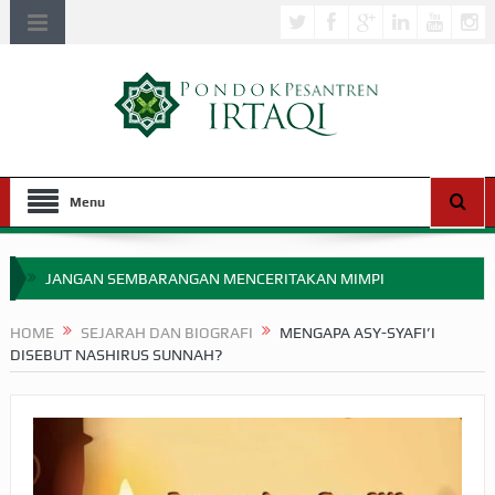
Menu
JANGAN SEMBARANGAN MENCERITAKAN MIMPI
APAKAH ULAMA SALEH PERLU MASUK SCOPUS?
HOME
SEJARAH DAN BIOGRAFI
MENGAPA ASY-SYAFI’I
DISEBUT NASHIRUS SUNNAH?
MIMPI YANG DIABAIKAN MENJELANG PERANG BADAR
APA HUKUM MEMPERCEPAT PEMBAYARAN ZAKAT
SEBELUM TIBA SAAT WAJIB?
HAKIKAT NIKMAT DI DUNIA!