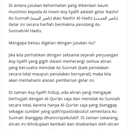
Di antara julukan kehormatan yang diberikan kaum
muslimin kepada Al-Imam Asy-Syafi’i adalah gelar Nashir
As-Sunnah (ناصر السنة) atau Nashir Al-Hadis (ناصر الحديث).
Gelar ini secara harfiah bermakna penolong As-
Sunnah/Al-Hadis.
Mengapa beliau digelari dengan julukan itu?
Jika kita perhatikan dengan seksama sejarah perjuangan
Asy-Syafi’i yang gigih dalam memerangi semua aliran
yang berusaha menolak As-Sunnah (baik penolakan
secara total maupun penolakan bersyarat), maka kita
akan memahami alasan pemberian gelar ini.
Di zaman Asy-Syafi’i hidup, ada aliran yang mengajak
berhujjah dengan Al-Qur’an saja dan menolak As-Sunnah
secara total, karena hanya Al-Qur’an saja yang dianggap
sebagai sumber yang qoth’i/pasti/absolut sementara As-
Sunnah dianggap dhonni/spekulatif. Di zaman sekarang,
aliran ini dihidupkan kembali dan disebarkan oleh aliran