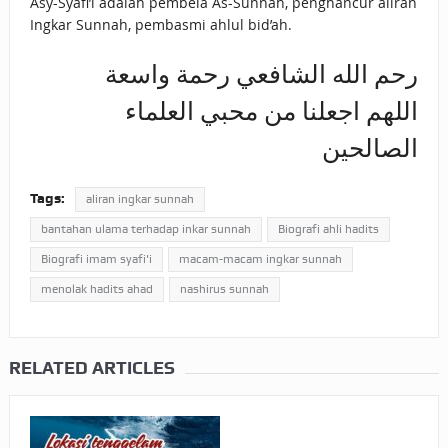
Asy-Syafi’i adalah pembela As-Sunnah, penghancur aliran
Ingkar Sunnah, pembasmi ahlul bid’ah.
رحم الله الشافعي رحمة واسعة
اللهم اجعلنا من محبي العلماء
Tags:
aliran ingkar sunnah
bantahan ulama terhadap inkar sunnah
Biografi ahli hadits
Biografi imam syafi'i
macam-macam ingkar sunnah
menolak hadits ahad
nashirus sunnah
RELATED ARTICLES