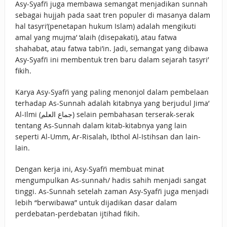
Asy-Syafi’i juga membawa semangat menjadikan sunnah
sebagai hujjah pada saat tren populer di masanya dalam
hal tasyri’(penetapan hukum Islam) adalah mengikuti
amal yang mujma’ ‘alaih (disepakati), atau fatwa
shahabat, atau fatwa tabi’in. Jadi, semangat yang dibawa
Asy-Syafi’i ini membentuk tren baru dalam sejarah tasyri’
fikih.
Karya Asy-Syafi’i yang paling menonjol dalam pembelaan
terhadap As-Sunnah adalah kitabnya yang berjudul Jima’
Al-Ilmi (جماع العلم) selain pembahasan terserak-serak
tentang As-Sunnah dalam kitab-kitabnya yang lain
seperti Al-Umm, Ar-Risalah, Ibthol Al-Istihsan dan lain-
lain.
Dengan kerja ini, Asy-Syafi’i membuat minat
mengumpulkan As-sunnah/ hadis sahih menjadi sangat
tinggi. As-Sunnah setelah zaman Asy-Syafi’i juga menjadi
lebih “berwibawa” untuk dijadikan dasar dalam
perdebatan-perdebatan ijtihad fikih.