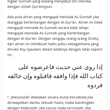
Ingkar Sunnah yang kadang menyebut diri mereka
dengan istilah Qur’aniyyun.
Ada pula aliran yang mengajak menolak As-Sunnah jika
dianggap bertentangan dengan Al-Qur’an. Aliran ini tidak
mengajak menolak As-Sunnah secara total, tetapi
mengajak menolak As-Sunnah yang bertentangan
dengan Al-Qur’an. Dengan sengaja, orang-orang Zindiq
dari aliran ini membuat hadis palsu sebagaimana yang
dinukil Asy-Syaukani dalam kitabnya dengan lafaz seperti
ini,
إذا روى عني حديث فاعرضوه على
كتاب الله فإذا وافقه فاقبلوه وإن خالفه
فردوه
“…(Rasulullah dikatakan secara dusta bersabda) jika
diriwayatkan dariku sebuah hadis, maka bandingkan
dengan kitabullah. Jika sesuai maka terimalah. Jika