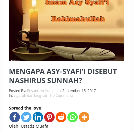
BAGAIMANA CARA MEMBAYAR ZAKAT UANG?
UANG HARAM BISA MENJADI HALAL JIKA SEBAB
KEPEMILIKANNYA BERUBAH
ISTIDLAL BATIL VS ISTIDLAL SYAR’I
BAHASA CINTA KARENA ALLAH
HUKUM MEMBAYAR ZAKAT DENGAN CARA MENGANGSUR
MENGAPA ASY-SYAFI’I DISEBUT
HUKUM MEMBAYAR ZAKAT KEPADA KERABAT SENDIRI
NASHIRUS SUNNAH?
Posted By:
Pesantren Irtaqi
on:
September 15, 2017
In:
sejarah dan biografi
No Comments
Spread the love
Oleh: Ustadz Muafa