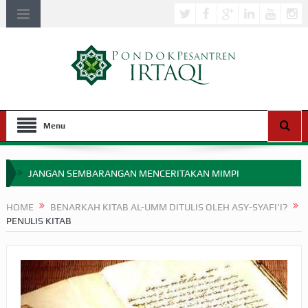
Menu
JANGAN SEMBARANGAN MENCERITAKAN MIMPI
APAKAH ULAMA SALEH PERLU MASUK SCOPUS?
HOME
BENARKAH KITAB AL-UMM DITULIS OLEH ASY-SYAFI’I?
PENULIS KITAB
MIMPI YANG DIABAIKAN MENJELANG PERANG BADAR
APA HUKUM MEMPERCEPAT PEMBAYARAN ZAKAT
SEBELUM TIBA SAAT WAJIB?
HAKIKAT NIKMAT DI DUNIA!