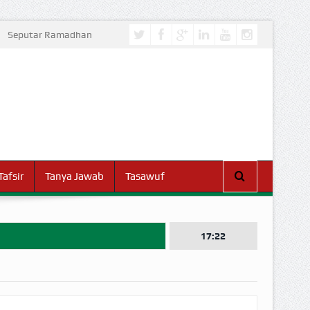
Seputar Ramadhan
Tafsir
Tanya Jawab
Tasawuf
17:22
I DUNIA!