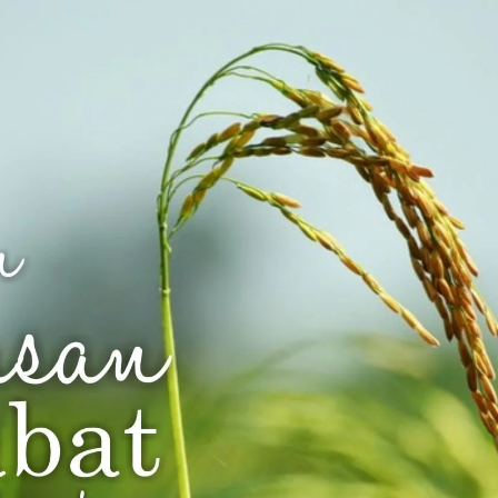
AKAT UANG?
UANG HARAM BISA MENJADI HALAL JIKA SEBAB K
’I
BAHASA CINTA KARENA ALLAH
HUKUM MEMBAYAR ZAKA
DA KERABAT SENDIRI