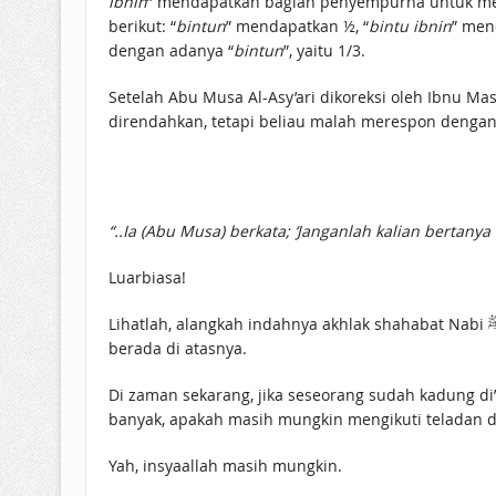
ibnin
” mendapatkan bagian penyempurna untuk menc
berikut: “
bintun
” mendapatkan ½, “
bintu ibnin
” men
dengan adanya “
bintun
”, yaitu 1/3.
Setelah Abu Musa Al-Asy’ari dikoreksi oleh Ibnu Mas
direndahkan, tetapi beliau malah merespon dengan 
“..Ia (Abu Musa) berkata; ‘Janganlah kalian bertan
Luarbiasa!
Lihatlah, alangkah indahnya akhlak shahabat Nabi ﷺ. Ketika dikoreksi bisa berlapang dada dan bahkan malah memuji Ibnu Mas’ud dan mengakui keilmuan Ibnu Mas’ud
berada di atasnya.
Di zaman sekarang, jika seseorang sudah kadung di”
banyak, apakah masih mungkin mengikuti teladan dan
Yah, insyaallah masih mungkin.