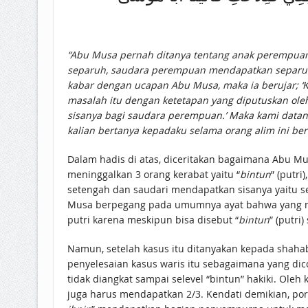
“Abu Musa pernah ditanya tentang anak perempuan
separuh, saudara perempuan mendapatkan separuh, 
kabar dengan ucapan Abu Musa, maka ia berujar; ‘
masalah itu dengan ketetapan yang diputuskan oleh Nabi ﷺ, putri mendapatkan setengah, putri putra mendapatkan seperenam sebagai pelengka
sisanya bagi saudara perempuan.’ Maka kami data
kalian bertanya kepadaku selama orang alim ini ber
Dalam hadis di atas, diceritakan bagaimana Abu Mus
meninggalkan 3 orang kerabat yaitu “
bintun
” (putri),
setengah dan saudari mendapatkan sisanya yaitu set
Musa berpegang pada umumnya ayat bahwa yang menda
putri karena meskipun bisa disebut “
bintun
” (putri
Namun, setelah kasus itu ditanyakan kepada shahab
tidak diangkat sampai selevel “bintun” hakiki. Oleh
juga harus mendapatkan 2/3. Kendati demikian, pors