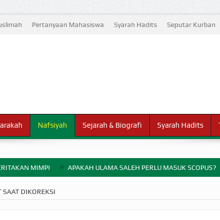
slimah
Pertanyaan Mahasiswa
Syarah Hadits
Seputar Kurban
arakah
Nafsiyah
Sejarah & Biografi
Syarah Hadits
RITAKAN MIMPI
APAKAH ULAMA SALEH PERLU MASUK SCOPUS?
ELANG PERANG BADAR
 SAAT DIKOREKSI
AYARAN ZAKAT SEBELUM TIBA SAAT WAJIB?
HAKIKAT NIKMAT D