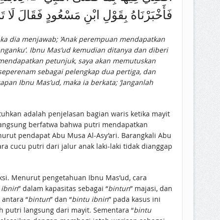
فَأَخْبَرْنَاهُ بِقَوْلِ ابْنِ مَسْعُودٍ فَقَالَ لَا ت
maka dia menjawab; ‘Anak perempuan mendapatkan
nganku’. Ibnu Mas’ud kemudian ditanya dan diberi
g mendapatkan petunjuk, saya akan memutuskan
an Ibnu Mas’ud, maka ia berkata; ‘Janganlah
tuhkan adalah penjelasan bagian waris ketika mayit
 langsung berfatwa bahwa putri mendapatkan
nurut pendapat Abu Musa Al-Asy’ari. Barangkali Abu
ucu putri dari jalur anak laki-laki tidak dianggap
eksi. Menurut pengetahuan Ibnu Mas’ud, cara
 ibnin
” dalam kapasitas sebagai “
bintun
” majasi, dan
 antara “
bintun
” dan “
bintu ibnin
” pada kasus ini
 putri langsung dari mayit. Sementara “
bintu