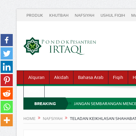
PRODUK
KHUTBAH
NAFSIYAH
USHUL FIQIH
Mu
Alquran
Akidah
Bahasa Arab
Fiqih
H
Waris
BREAKING
JANGAN SEMBARANGAN MENCE
MIMPI YANG DIABAIKAN MENJ
NEWS
HOME
NAFSIYAH
TELADAN KEIKHLASAN SHAHABAT
APA HUKUM MEMPERCEPAT PEMB