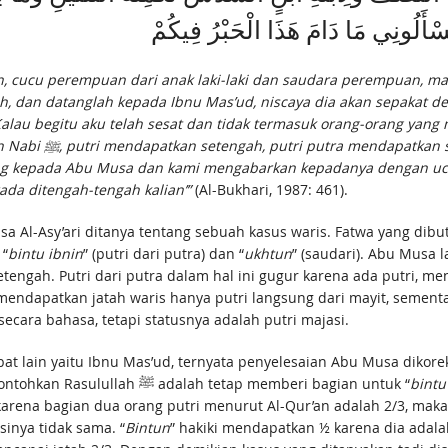
َسْأَلُونِي مَا دَامَ هَذَا الْحَبْرُ فِيكُمْ
, cucu perempuan dari anak laki-laki dan saudara perempuan, 
dan datanglah kepada Ibnu Mas’ud, niscaya dia akan sepakat de
Kalau begitu aku telah sesat dan tidak termasuk orang-orang yan
p dua pertiga, dan
ng kepada Abu Musa dan kami mengabarkan kepadanya dengan ucap
ada ditengah-tengah kalian’”
(Al-Bukhari, 1987: 461).
a Al-Asy’ari ditanya tentang sebuah kasus waris. Fatwa yang dibu
 “
bintu ibnin
” (putri dari putra) dan “
ukhtun
” (saudari). Abu Musa
engah. Putri dari putra dalam hal ini gugur karena ada putri, me
patkan jatah waris hanya putri langsung dari mayit, sementara c
) secara bahasa, tetapi statusnya adalah putri majasi.
at lain yaitu Ibnu Mas’ud, ternyata penyelesaian Abu Musa dikor
penyelesaian kasus waris itu sebagaimana yang dicontohkan Rasulullah ﷺ adalah tetap memberi bagian untuk “
bintu
 karena bagian dua orang putri menurut Al-Qur’an adalah 2/3, maka
inya tidak sama. “
Bintun
” hakiki mendapatkan ½ karena dia adalah