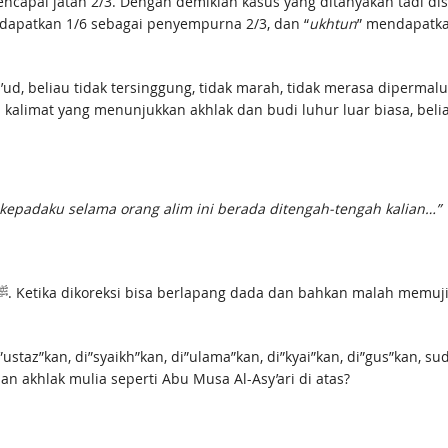
apai jatah 2/3. Dengan demikian kasus yang ditanyakan tadi di
dapatkan 1/6 sebagai penyempurna 2/3, dan “
ukhtun
” mendapatkan
’ud, beliau tidak tersinggung, tidak marah, tidak merasa dipermal
kalimat yang menunjukkan akhlak dan budi luhur luar biasa, bel
ya kepadaku selama orang alim ini berada ditengah-tengah kalian…”
ustaz”kan, di”syaikh”kan, di”ulama”kan, di”kyai”kan, di”gus”kan, 
 akhlak mulia seperti Abu Musa Al-Asy’ari di atas?