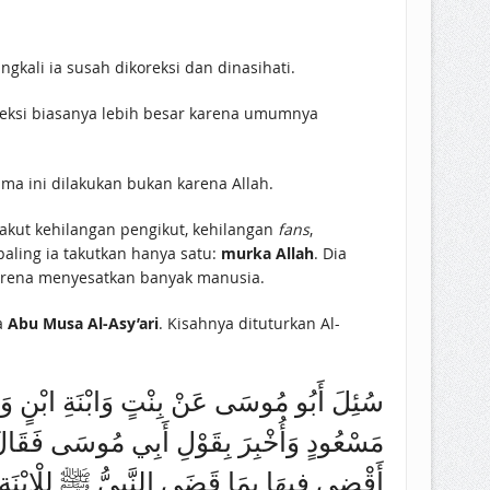
gkali ia susah dikoreksi dan dinasihati.
oreksi biasanya lebih besar karena umumnya
a ini dilakukan bukan karena Allah.
takut kehilangan pengikut, kehilangan
fans
,
ling ia takutkan hanya satu:
murka Allah
. Dia
karena menyesatkan banyak manusia.
rnama
Abu Musa Al-Asy’ari
. Kisahnya dituturkan Al-
سُئِلَ أَبُو مُوسَى عَنْ بِنْتٍ وَابْنَةِ ابْنٍ وَأ
مَسْعُودٍ وَأُخْبِرَ بِقَوْلِ أَبِي مُوسَى فَقَالَ لَ
أَقْضِي فِيهَا بِمَا قَضَى النَّبِيُّ ﷺ لِلْابْنَةِ ال