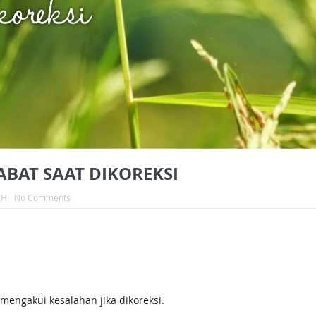
BAT SAAT DIKOREKSI
AH
No Comments
engakui kesalahan jika dikoreksi.