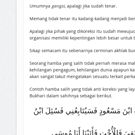
Umumnya
gengsi
, apalagi jika sudah tenar.
Memang tidak tenar itu kadang-kadang menjadi berkah
Apalagi jika pihak yang dikoreksi itu sudah mewuj
organisasi memiliki kepentingan lebih besar untuk t
Sikap semacam itu sebenarnya cerminan akhlak bur
Seorang hamba yang salih tidak pernah merasa mal
kehilangan pengagum, kehilangan dunia apapun kar
akan sangat takut mengatakan sesuatu terkait perk
Bukhari dalam sahihnya sebagai berikut.
 ابْنَ مَسْعُودٍ فَسَيُتَابِعُنِي فَسُئِلَ ابْنُ
قِيَ فَلِلْأُخْتِ فَأَتَيْنَا أَبَا مُوسَى