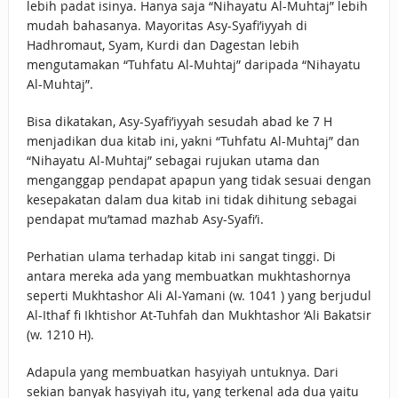
lebih padat isinya. Hanya saja “Nihayatu Al-Muhtaj” lebih
mudah bahasanya. Mayoritas Asy-Syafi’iyyah di
Hadhromaut, Syam, Kurdi dan Dagestan lebih
mengutamakan “Tuhfatu Al-Muhtaj” daripada “Nihayatu
Al-Muhtaj”.
Bisa dikatakan, Asy-Syafi’iyyah sesudah abad ke 7 H
menjadikan dua kitab ini, yakni “Tuhfatu Al-Muhtaj” dan
“Nihayatu Al-Muhtaj” sebagai rujukan utama dan
menganggap pendapat apapun yang tidak sesuai dengan
kesepakatan dalam dua kitab ini tidak dihitung sebagai
pendapat mu’tamad mazhab Asy-Syafi’i.
Perhatian ulama terhadap kitab ini sangat tinggi. Di
antara mereka ada yang membuatkan mukhtashornya
seperti Mukhtashor Ali Al-Yamani (w. 1041 ) yang berjudul
Al-Ithaf fi Ikhtishor At-Tuhfah dan Mukhtashor ‘Ali Bakatsir
(w. 1210 H).
Adapula yang membuatkan hasyiyah untuknya. Dari
sekian banyak hasyiyah itu, yang terkenal ada dua yaitu