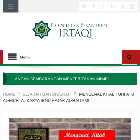
Menu
JANGAN SEMBARANGAN MENCERITAKAN MIMPI
APAKAH ULAMA SALEH PERLU MASUK SCOPUS?
HOME
SEJARAH DAN BIOGRAFI
MENGENAL KITAB TUHFATU
AL-MUHTAJ KARYA IBNU HAJAR AL-HAITAMI
MIMPI YANG DIABAIKAN MENJELANG PERANG BADAR
APA HUKUM MEMPERCEPAT PEMBAYARAN ZAKAT
SEBELUM TIBA SAAT WAJIB?
HAKIKAT NIKMAT DI DUNIA!