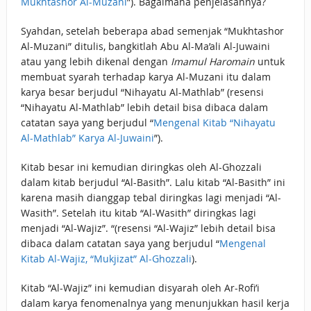
Mukhtashor Al-Muzani
”). Bagaimana penjelasannya?
Syahdan, setelah beberapa abad semenjak “Mukhtashor
Al-Muzani” ditulis, bangkitlah Abu Al-Ma’ali Al-Juwaini
atau yang lebih dikenal dengan
Imamul Haromain
untuk
membuat syarah terhadap karya Al-Muzani itu dalam
karya besar berjudul “Nihayatu Al-Mathlab” (resensi
“Nihayatu Al-Mathlab” lebih detail bisa dibaca dalam
catatan saya yang berjudul “
Mengenal Kitab “Nihayatu
Al-Mathlab” Karya Al-Juwaini
”).
Kitab besar ini kemudian diringkas oleh Al-Ghozzali
dalam kitab berjudul “Al-Basith”. Lalu kitab “Al-Basith” ini
karena masih dianggap tebal diringkas lagi menjadi “Al-
Wasith”. Setelah itu kitab “Al-Wasith” diringkas lagi
menjadi “Al-Wajiz”. “(resensi “Al-Wajiz” lebih detail bisa
dibaca dalam catatan saya yang berjudul “
Mengenal
Kitab Al-Wajiz, “Mukjizat” Al-Ghozzali
).
Kitab “Al-Wajiz” ini kemudian disyarah oleh Ar-Rofi’i
dalam karya fenomenalnya yang menunjukkan hasil kerja