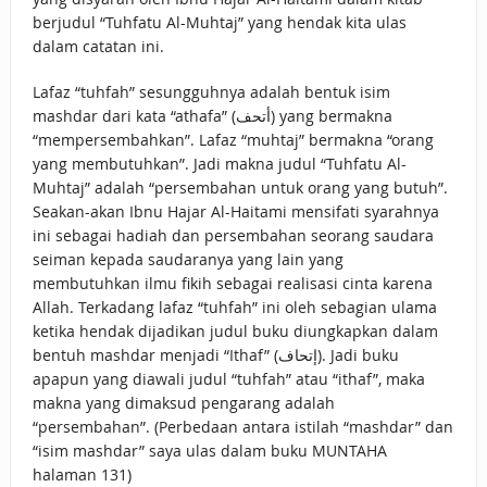
berjudul “Tuhfatu Al-Muhtaj” yang hendak kita ulas
dalam catatan ini.
Lafaz “tuhfah” sesungguhnya adalah bentuk isim
mashdar dari kata “athafa” (أتحف) yang bermakna
“mempersembahkan”. Lafaz “muhtaj” bermakna “orang
yang membutuhkan”. Jadi makna judul “Tuhfatu Al-
Muhtaj” adalah “persembahan untuk orang yang butuh”.
Seakan-akan Ibnu Hajar Al-Haitami mensifati syarahnya
ini sebagai hadiah dan persembahan seorang saudara
seiman kepada saudaranya yang lain yang
membutuhkan ilmu fikih sebagai realisasi cinta karena
Allah. Terkadang lafaz “tuhfah” ini oleh sebagian ulama
ketika hendak dijadikan judul buku diungkapkan dalam
bentuh mashdar menjadi “Ithaf” (إتحاف). Jadi buku
apapun yang diawali judul “tuhfah” atau “ithaf”, maka
makna yang dimaksud pengarang adalah
“persembahan”. (Perbedaan antara istilah “mashdar” dan
“isim mashdar” saya ulas dalam buku MUNTAHA
halaman 131)