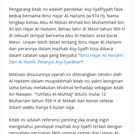
Pengarang kitab ini adalah pendekar Asy-Syafi’iyyah fase
kedua bernama Ibnu Hajar Al-Haitami (w.974 H). Nama
lengkap beliau Abu Al-‘Abbas Ahmad bin Muhammad bin
Ali bin Hajar Al-Haitami. Beliau lahir di Mesir tahun 909 H
di sebuah tempat bernama Abu Al-Haitam, area barat
Mesir. Uraian lebih detail tentang Ibnu Hajar Al-Haitami
dan perannya dalam mazhab Asy-Syafi’i bisa dibaca
dalam catatan saya yang berjudul “
Ibnu Hajar Al-Haitami
Dan Ar-Romli, Pelanjut Asy-Syaikhan
”.
Motivasi disusunnya syarah ini diterangkan sendiri oleh
Al-Haitami dalam muqoddimah kitab ini, yakni keinginan
lama beliau melakukan khidmat terhadap sebagian kitab
An-Nawawi. “Tuhfatu Al-Muhtaj” ditulis mulai 12
Muharram tahun 958 H di Mekah dan konon selesai
dalam waktu hanya 6 bulan saja.
Kitab ini adalah referensi penting jika orang ingin
mengetahui pendapat mazhab Asy-Syafi’i terkait dengan
persoalan-persoalan fikih sampai zaman Ibnu Hajar Al-