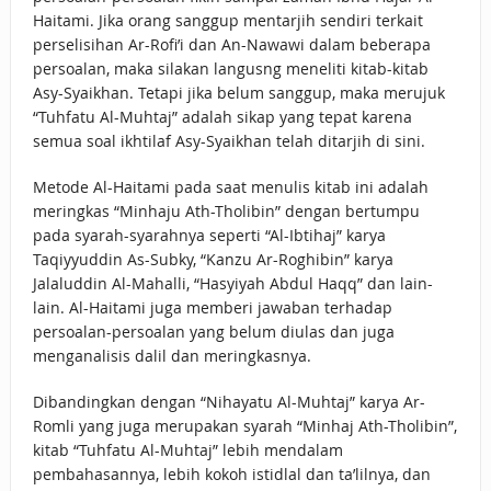
Haitami. Jika orang sanggup mentarjih sendiri terkait
perselisihan Ar-Rofi’i dan An-Nawawi dalam beberapa
persoalan, maka silakan langusng meneliti kitab-kitab
Asy-Syaikhan. Tetapi jika belum sanggup, maka merujuk
“Tuhfatu Al-Muhtaj” adalah sikap yang tepat karena
semua soal ikhtilaf Asy-Syaikhan telah ditarjih di sini.
Metode Al-Haitami pada saat menulis kitab ini adalah
meringkas “Minhaju Ath-Tholibin” dengan bertumpu
pada syarah-syarahnya seperti “Al-Ibtihaj” karya
Taqiyyuddin As-Subky, “Kanzu Ar-Roghibin” karya
Jalaluddin Al-Mahalli, “Hasyiyah Abdul Haqq” dan lain-
lain. Al-Haitami juga memberi jawaban terhadap
persoalan-persoalan yang belum diulas dan juga
menganalisis dalil dan meringkasnya.
Dibandingkan dengan “Nihayatu Al-Muhtaj” karya Ar-
Romli yang juga merupakan syarah “Minhaj Ath-Tholibin”,
kitab “Tuhfatu Al-Muhtaj” lebih mendalam
pembahasannya, lebih kokoh istidlal dan ta’lilnya, dan