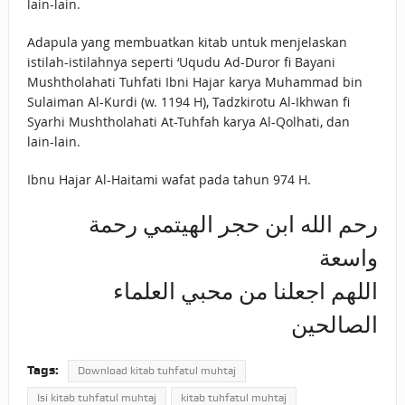
lain-lain.
Adapula yang membuatkan kitab untuk menjelaskan
istilah-istilahnya seperti ‘Uqudu Ad-Duror fi Bayani
Mushtholahati Tuhfati Ibni Hajar karya Muhammad bin
Sulaiman Al-Kurdi (w. 1194 H), Tadzkirotu Al-Ikhwan fi
Syarhi Mushtholahati At-Tuhfah karya Al-Qolhati, dan
lain-lain.
Ibnu Hajar Al-Haitami wafat pada tahun 974 H.
رحم الله ابن حجر الهيتمي رحمة
واسعة
اللهم اجعلنا من محبي العلماء
الصالحين
Tags:
Download kitab tuhfatul muhtaj
Isi kitab tuhfatul muhtaj
kitab tuhfatul muhtaj