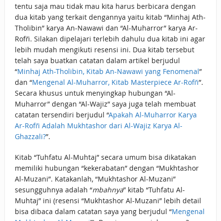
tentu saja mau tidak mau kita harus berbicara dengan
dua kitab yang terkait dengannya yaitu kitab “Minhaj Ath-
Tholibin” karya An-Nawawi dan “Al-Muharror” karya Ar-
Rofi’i. Silakan dipelajari terlebih dahulu dua kitab ini agar
lebih mudah mengikuti resensi ini. Dua kitab tersebut
telah saya buatkan catatan dalam artikel berjudul
“
Minhaj Ath-Tholibin, Kitab An-Nawawi yang Fenomenal
”
dan “
Mengenal Al-Muharror, Kitab Masterpiece Ar-Rofi’i
”.
Secara khusus untuk menyingkap hubungan “Al-
Muharror” dengan “Al-Wajiz” saya juga telah membuat
catatan tersendiri berjudul “
Apakah Al-Muharror Karya
Ar-Rofi’i Adalah Mukhtashor dari Al-Wajiz Karya Al-
Ghazzali?
”.
Kitab “Tuhfatu Al-Muhtaj” secara umum bisa dikatakan
memiliki hubungan “kekerabatan” dengan “Mukhtashor
Al-Muzani”. Katakanlah, “Mukhtashor Al-Muzani”
sesungguhnya adalah “
mbahnya
” kitab “Tuhfatu Al-
Muhtaj” ini (resensi “Mukhtashor Al-Muzani” lebih detail
bisa dibaca dalam catatan saya yang berjudul “
Mengenal