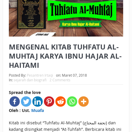
BAGAIMANA CARA MEMBAYAR ZAKAT UANG?
UANG HARAM BISA MENJADI HALAL JIKA SEBAB
KEPEMILIKANNYA BERUBAH
ISTIDLAL BATIL VS ISTIDLAL SYAR’I
MENGENAL KITAB TUHFATU AL-
MUHTAJ KARYA IBNU HAJAR AL-
BAHASA CINTA KARENA ALLAH
HAITAMI
HUKUM MEMBAYAR ZAKAT DENGAN CARA MENGANGSUR
Posted By:
Pesantren Irtaqi
on:
Maret 07, 2018
HUKUM MEMBAYAR ZAKAT KEPADA KERABAT SENDIRI
In:
sejarah dan biografi
2 Comments
Spread the love
Oleh : Ust.
Muafa
Kitab ini disebut “Tuhfatu Al-Muhtaj” (تحفة المحتاج) dan
kadang disingkat menjadi “At-Tuhfah”. Berbicara kitab ini