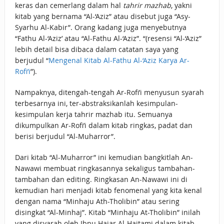
keras dan cemerlang dalam hal
tahrir mazhab
, yakni
kitab yang bernama “Al-‘Aziz” atau disebut juga “Asy-
Syarhu Al-Kabir”. Orang kadang juga menyebutnya
“Fathu Al-‘Aziz’ atau “Al-Fathu Al-‘Aziz”. “(resensi “Al-‘Aziz”
lebih detail bisa dibaca dalam catatan saya yang
berjudul “
Mengenal Kitab Al-Fathu Al-‘Aziz Karya Ar-
Rofi’i
”).
Nampaknya, ditengah-tengah Ar-Rofi’i menyusun syarah
terbesarnya ini, ter-abstraksikanlah kesimpulan-
kesimpulan kerja tahrir mazhab itu. Semuanya
dikumpulkan Ar-Rofi’i dalam kitab ringkas, padat dan
berisi berjudul “Al-Muharror”.
Dari kitab “Al-Muharror” ini kemudian bangkitlah An-
Nawawi membuat ringkasannya sekaligus tambahan-
tambahan dan editing. Ringkasan An-Nawawi ini di
kemudian hari menjadi kitab fenomenal yang kita kenal
dengan nama “Minhaju Ath-Tholibin” atau sering
disingkat “Al-Minhaj”. Kitab “Minhaju At-Tholibin” inilah
yang disyarah oleh Ibnu Hajar Al-Haitami dalam kitab