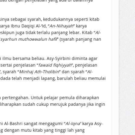
sisinya sebagai syarah, kedudukannya seperti kitab
karya Ibnu Daqiqi Al-‘Id, “
An-Nihayah
” karya
eskipun juga tidak terlalu panjang lebar. Kitab “
Al-
“
syarhun muthowwalun hafil
” (syarah panjang nan
ilmu bersama beliau. Asy-Syirbini diminta agar
sertai penjelasan “
fawaid fiqhiyyah
”, penjelasan
”, syarah “
Minhaj Ath-Tholibin
” dan syarah “
Al-
n dada telah menjadi lapang, barulah beliau memulai
an pertengahan. Untuk pelajar pemula diharapkan
 diharapkan sudah cukup merujuk padanya jika ingin
ani Al-Bashri sangat mengagumi “
Al-Iqna’
’ karya Asy-
g dengan mutu kitab yang tinggi lah yang