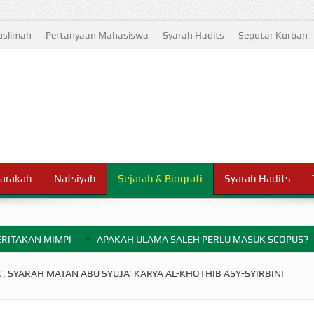
slimah
Pertanyaan Mahasiswa
Syarah Hadits
Seputar Kurban
arakah
Nafsiyah
Sejarah & Biografi
Syarah Hadits
RITAKAN MIMPI
APAKAH ULAMA SALEH PERLU MASUK SCOPUS?
ELANG PERANG BADAR
, SYARAH MATAN ABU SYUJA’ KARYA AL-KHOTHIB ASY-SYIRBINI
AYARAN ZAKAT SEBELUM TIBA SAAT WAJIB?
HAKIKAT NIKMAT D