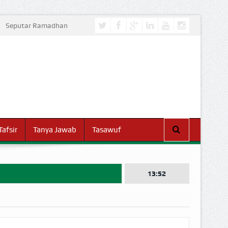
Seputar Ramadhan
Tafsir
Tanya Jawab
Tasawuf
13:52
I DUNIA!