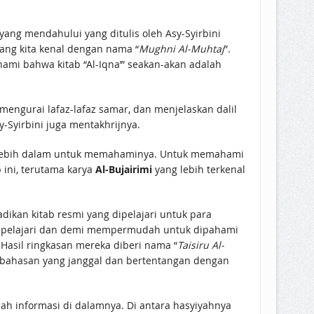
b yang mendahului yang ditulis oleh Asy-Syirbini
yang kita kenal dengan nama “
Mughni Al-Muhtaj
”.
pahami bahwa kitab “Al-Iqna’” seakan-akan adalah
mengurai lafaz-lafaz samar, dan menjelaskan dalil
-Syirbini juga mentakhrijnya.
gi lebih dalam untuk memahaminya. Untuk memahami
b ini, terutama karya
Al-Bujairimi
yang lebih terkenal
ijadikan kitab resmi yang dipelajari untuk para
dipelajari dan demi mempermudah untuk dipahami
. Hasil ringkasan mereka diberi nama “
Taisiru Al-
bahasan yang janggal dan bertentangan dengan
 informasi di dalamnya. Di antara hasyiyahnya