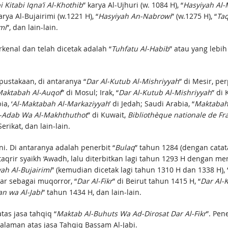
i Kitabi Iqna’i Al-Khothib
” karya Al-Ujhuri (w. 1084 H), “
Hasyiyah Al-
arya Al-Bujairimi (w.1221 H), “
Hasyiyah An-Nabrowi
” (w.1275 H), “
Taq
mi
”, dan lain-lain.
rkenal dan telah dicetak adalah “
Tuhfatu Al-Habib
” atau yang lebi
pustakaan, di antaranya “
Dar Al-Kutub Al-Mishriyyah
” di Mesir, pe
aktabah Al-Auqof
” di Mosul; Irak, “
Dar Al-Kutub Al-Mishriyyah
” di 
a, ‘
Al-Maktabah Al-Markaziyyah
’ di Jedah; Saudi Arabia, “
Maktabah 
l-Adab Wa Al-Makhthuthot
” di Kuwait,
Bibliothèque nationale de Fr
erikat, dan lain-lain.
i. Di antaranya adalah penerbit “
Bulaq
” tahun 1284 (dengan catat
qrir syaikh ‘Awadh, lalu diterbitkan lagi tahun 1293 H dengan menye
ah Al-Bujairimi
” (kemudian dicetak lagi tahun 1310 H dan 1338 H), 
har sebagai muqorror, “
Dar Al-Fikr
” di Beirut tahun 1415 H, “
Dar Al-
an wa Al-Jabi
” tahun 1434 H, dan lain-lain.
tas jasa tahqiq “
Maktab Al-Buhuts Wa Ad-Dirosat Dar Al-Fikr
”. Pene
alaman atas jasa Tahqiq Bassam Al-Jabi.