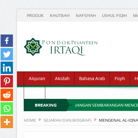
PRODUK
KHUTBAH
NAFSIYAH
USHUL FIQIH
Mu
Alquran
Akidah
Bahasa Arab
Fiqih
H
Waris
BREAKING
JANGAN SEMBARANGAN MENCE
MIMPI YANG DIABAIKAN MENJ
NEWS
HOME
SEJARAH DAN BIOGRAFI
MENGENAL AL-IQNA’
APA HUKUM MEMPERCEPAT PEMB