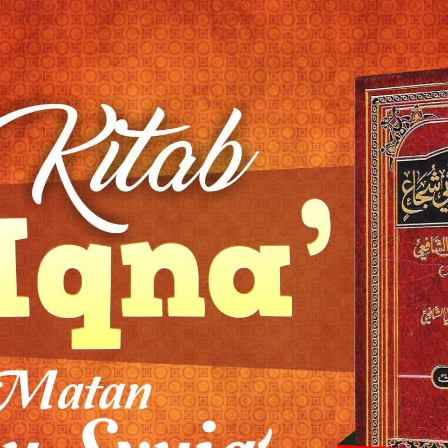
AKAT UANG?
UANG HARAM BISA MENJADI HALAL JIKA SEBAB K
’I
BAHASA CINTA KARENA ALLAH
HUKUM MEMBAYAR ZAKA
DA KERABAT SENDIRI