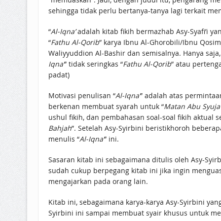
sehingga tidak perlu bertanya-tanya lagi terkait m
“
Al-Iqna’
adalah kitab fikih bermazhab Asy-Syafi’i y
“
Fathu Al-Qorib
” karya Ibnu Al-Ghorobili/Ibnu Qosim 
Waliyyuddion Al-Bashir dan semisalnya. Hanya saja, 
Iqna’
” tidak seringkas “
Fathu Al-Qorib
” atau perteng
padat)
Motivasi penulisan “
Al-Iqna’
” adalah atas permintaa
berkenan membuat syarah untuk “
Matan Abu Syuja’
ushul fikih, dan pembahasan soal-soal fikih aktual 
Bahjah
”. Setelah Asy-Syirbini beristikhoroh beber
menulis “
Al-Iqna’
” ini.
Sasaran kitab ini sebagaimana ditulis oleh Asy-Sy
sudah cukup berpegang kitab ini jika ingin menguas
mengajarkan pada orang lain.
Kitab ini, sebagaimana karya-karya Asy-Syirbini ya
Syirbini ini sampai membuat syair khusus untuk me