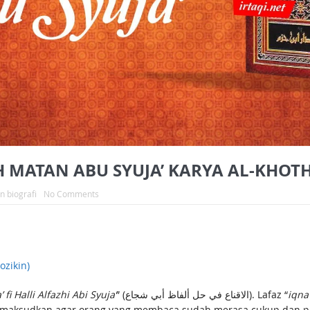
 MATAN ABU SYUJA’ KARYA AL-KHOTHI
n biografi
No Comments
zikin)
’ fi Halli Alfazhi Abi Syuja’
” (الاقناع في حل ألفاظ أبي شجاع). Lafaz “
iqna’
memaksudkan agar orang yang membaca sudah merasa cukup dan p