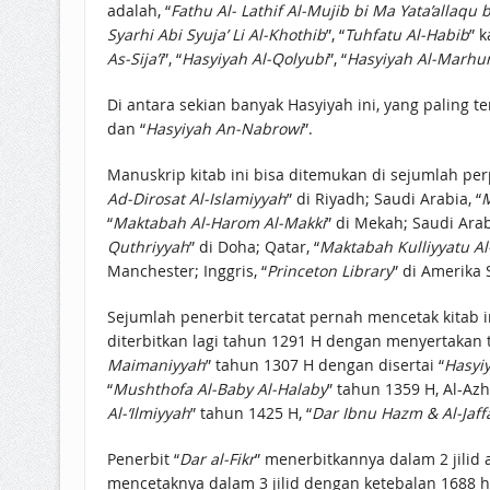
adalah, “
Fathu Al- Lathif Al-Mujib bi Ma Yata’allaqu b
Syarhi Abi Syuja’ Li Al-Khothib
”, “
Tuhfatu Al-Habib
” k
As-Sija’i
”, “
Hasyiyah Al-Qolyubi
”, “
Hasyiyah Al-Marhu
Di antara sekian banyak Hasyiyah ini, yang paling te
dan “
Hasyiyah An-Nabrowi
”.
Manuskrip kitab ini bisa ditemukan di sejumlah per
Ad-Dirosat Al-Islamiyyah
” di Riyadh; Saudi Arabia, “
M
“
Maktabah Al-Harom Al-Makki
” di Mekah; Saudi Arabi
Quthriyyah
” di Doha; Qatar, “
Maktabah Kulliyyatu A
Manchester; Inggris, “
Princeton Library
” di Amerika S
Sejumlah penerbit tercatat pernah mencetak kitab in
diterbitkan lagi tahun 1291 H dengan menyertakan ta
Maimaniyyah
” tahun 1307 H dengan disertai “
Hasyiy
“
Mushthofa Al-Baby Al-Halaby
” tahun 1359 H, Al-Az
Al-‘Ilmiyyah
” tahun 1425 H, “
Dar Ibnu Hazm & Al-Jaff
Penerbit “
Dar al-Fikr
” menerbitkannya dalam 2 jilid a
mencetaknya dalam 3 jilid dengan ketebalan 1688 h