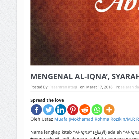
MENGENAL AL-IQNA’, SYARAH
Posted By:
Pesantren Irtaqi
on:
Maret 17, 2018
In:
sejarah da
Spread the love
Oleh Ustaz
Muafa (Mokhamad Rohma Rozikin/M.R Ro
Nama lengkap kitab “
Al-Iqna
’” (الإقناع) adalah “
Al-Iqna
“memuaskan”. Jadi, dengan judul itu, pengarang 