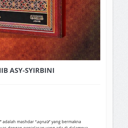
B ASY-SYIRBINI
” adalah mashdar “
aqna’a
” yang bermakna
uas dengan penjelasan yang ada di dalamnya