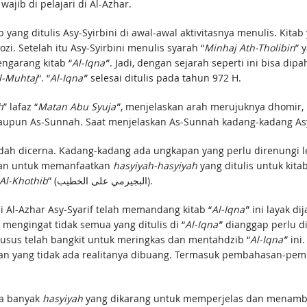
ajib di pelajari di Al-Azhar.
b yang ditulis Asy-Syirbini di awal-awal aktivitasnya menulis. Kita
rozi. Setelah itu Asy-Syirbini menulis syarah “
Minhaj Ath-Tholibin
” 
engarang kitab “
Al-Iqna’
”. Jadi, dengan sejarah seperti ini bisa di
l-Muhtaj
“. “
Al-Iqna’
” selesai ditulis pada tahun 972 H.
h
” lafaz “
Matan Abu Syuja’
”, menjelaskan arah merujuknya dhomir, 
n maupun As-Sunnah. Saat menjelaskan As-Sunnah kadang-kadang Asy
mudah dicerna. Kadang-kadang ada ungkapan yang perlu direnun
kan untuk memanfaatkan
hasyiyah-hasyiyah
yang ditulis untuk kita
 Al-Khothib
” (البجيرمي على الخطيب).
i Al-Azhar Asy-Syarif telah memandang kitab “
Al-Iqna’
” ini layak d
 mengingat tidak semua yang ditulis di “
Al-Iqna’
” dianggap perlu 
sus telah bangkit untuk meringkas dan mentahdzib “
Al-Iqna’
” ini
an yang tidak ada realitanya dibuang. Termasuk pembahasan-pem
da banyak
hasyiyah
yang dikarang untuk memperjelas dan menambah