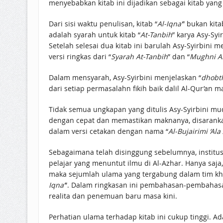
menyebabkan kitab ini dijadikan sebagai kitab yang w
Dari sisi waktu penulisan, kitab “
Al-Iqna’
” bukan kita
adalah syarah untuk kitab “
At-Tanbih
” karya Asy-Syi
Setelah selesai dua kitab ini barulah Asy-Syirbini m
versi ringkas dari “
Syarah At-Tanbih
” dan “
Mughni A
Dalam mensyarah, Asy-Syirbini menjelaskan “
dhobt
dari setiap permasalahn fikih baik dalil Al-Qur’a
Tidak semua ungkapan yang ditulis Asy-Syirbini 
dengan cepat dan memastikan maknanya, disaran
dalam versi cetakan dengan nama “
Al-Bujairimi ‘Ala
Sebagaimana telah disinggung sebelumnya, institus
pelajar yang menuntut ilmu di Al-Azhar. Hanya saja,
maka sejumlah ulama yang tergabung dalam tim khu
Iqna’
”. Dalam ringkasan ini pembahasan-pembahas
realita dan penemuan baru masa kini.
Perhatian ulama terhadap kitab ini cukup tinggi. A