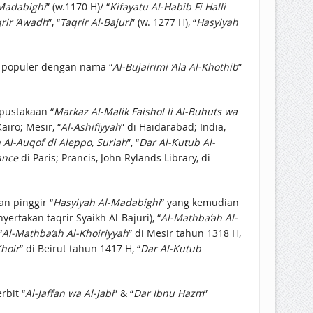
Madabighi
” (w.1170 H)/ “
Kifayatu Al-Habib Fi Halli
rir ‘Awadh
”, “
Taqrir Al-Bajuri
” (w. 1277 H), “
Hasyiyah
h populer dengan nama “
Al-Bujairimi ‘Ala Al-Khothib
”
rpustakaan “
Markaz Al-Malik Faishol li Al-Buhuts wa
Kairo; Mesir, “
Al-Ashifiyyah
” di Haidarabad; India,
Al-Auqof di Aleppo, Suriah
”, “
Dar Al-Kutub Al-
ance
di Paris; Prancis, John Rylands Library, di
an pinggir “
Hasyiyah Al-Madabighi
” yang kemudian
rtakan taqrir Syaikh Al-Bajuri), “
Al-Mathba’ah Al-
“
Al-Mathba’ah Al-Khoiriyyah
” di Mesir tahun 1318 H,
Khoir
” di Beirut tahun 1417 H, “
Dar Al-Kutub
rbit “
Al-Jaffan wa Al-Jabi
” & “
Dar Ibnu Hazm
”