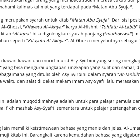
emahami kalimat-kalimat yang terdapat pada “Matan Abu Syuja’”.
ang merupakan syarah untuk kitab “
Matan Abu Syuja’
”. Dari sisi po
Al-Ghozzi, “
Kifayatu Al-Akhyar
” karya Al-Hishni, “
Tuhfatu Al-Labib
” 
kitab “
Al-Iqna’
” bisa digolongkan syarah panjang (“
muthowwal
”) m
ahan seperti “
Kifayatu Al-Akhyar
”. Al-Ghozzi menyebutnya sebagai 
n kawan-kawan dan murid-murid Asy-Syirbini yang sering mengkaji 
” yang bisa mengurai ungkapan-ungkapan yang sulit dan samar, di
sebagaimana yang ditulis oleh Asy-Syirbini dalam syarah “
At-Tanbih
apa waktu dan salat di dekat makam imam Asy-Syafi’i lalu merasaka
irbini adalah muqoddimahnya adalah untuk para pelajar pemula d
ai fikih mazhab Asy-Syafi’i, sementara untuk pelajar pertengahan
ng lain memiliki keistimewaan bahasa yang manis dan jelas. Al-Um
muji kitab ini. Barangkali karena kemudahan bahasa yang digabun