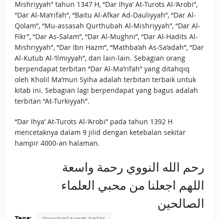
Mishriyyah” tahun 1347 H, “Dar Ihya’ At-Turots Al-‘Arobi”,
“Dar Al-Ma’rifah”, “Baitu Al-Afkar Ad-Dauliyyah”, “Dar Al-
Qolam”, “Mu-assasah Qurthubah Al-Mishriyyah”, “Dar Al-
Fikr”, “Dar As-Salam”, “Dar Al-Mughni”, “Dar Al-Hadits Al-
Mishriyyah”, “Dar Ibn Hazm”, “Mathba’ah As-Sa’adah”, “Dar
Al-Kutub Al-‘Ilmiyyah”, dan lain-lain. Sebagian orang
berpendapat terbitan “Dar Al-Ma’rifah” yang ditahqiq
oleh Kholil Ma’mun Syiha adalah terbitan terbaik untuk
kitab ini. Sebagian lagi berpendapat yang bagus adalah
terbitan “At-Turkiyyah”.
“Dar Ihya’ At-Turots Al-‘Arobi” pada tahun 1392 H
mencetaknya dalam 9 jilid dengan ketebalan sekitar
hampir 4000-an halaman.
رحم الله النووي رحمة واسعة
اللهم اجعلنا من محبي العلماء
الصالحين
Tags:
download syarah hadist