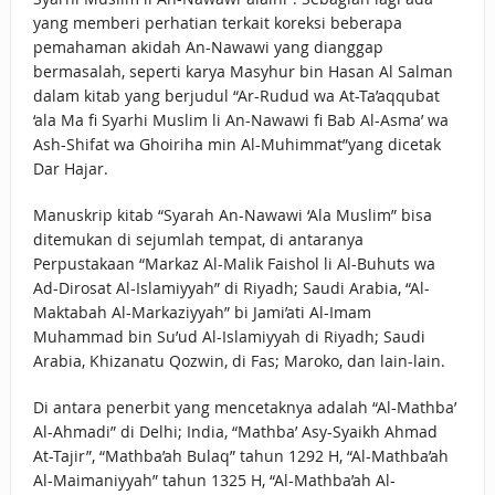
yang memberi perhatian terkait koreksi beberapa
pemahaman akidah An-Nawawi yang dianggap
bermasalah, seperti karya Masyhur bin Hasan Al Salman
dalam kitab yang berjudul “Ar-Rudud wa At-Ta’aqqubat
‘ala Ma fi Syarhi Muslim li An-Nawawi fi Bab Al-Asma’ wa
Ash-Shifat wa Ghoiriha min Al-Muhimmat”yang dicetak
Dar Hajar.
Manuskrip kitab “Syarah An-Nawawi ‘Ala Muslim” bisa
ditemukan di sejumlah tempat, di antaranya
Perpustakaan “Markaz Al-Malik Faishol li Al-Buhuts wa
Ad-Dirosat Al-Islamiyyah” di Riyadh; Saudi Arabia, “Al-
Maktabah Al-Markaziyyah” bi Jami’ati Al-Imam
Muhammad bin Su’ud Al-Islamiyyah di Riyadh; Saudi
Arabia, Khizanatu Qozwin, di Fas; Maroko, dan lain-lain.
Di antara penerbit yang mencetaknya adalah “Al-Mathba’
Al-Ahmadi” di Delhi; India, “Mathba’ Asy-Syaikh Ahmad
At-Tajir”, “Mathba’ah Bulaq” tahun 1292 H, “Al-Mathba’ah
Al-Maimaniyyah” tahun 1325 H, “Al-Mathba’ah Al-