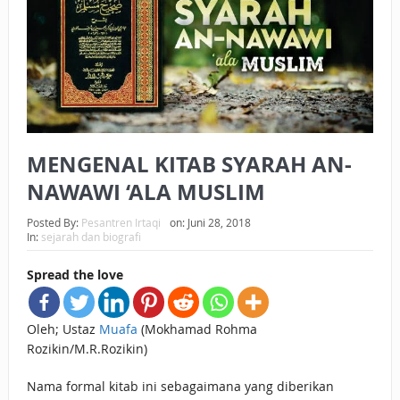
BAGAIMANA CARA MEMBAYAR ZAKAT UANG?
UANG HARAM BISA MENJADI HALAL JIKA SEBAB
KEPEMILIKANNYA BERUBAH
ISTIDLAL BATIL VS ISTIDLAL SYAR’I
MENGENAL KITAB SYARAH AN-
BAHASA CINTA KARENA ALLAH
NAWAWI ‘ALA MUSLIM
HUKUM MEMBAYAR ZAKAT DENGAN CARA MENGANGSUR
Posted By:
Pesantren Irtaqi
on:
Juni 28, 2018
HUKUM MEMBAYAR ZAKAT KEPADA KERABAT SENDIRI
In:
sejarah dan biografi
Spread the love
Oleh; Ustaz
Muafa
(Mokhamad Rohma
Rozikin/M.R.Rozikin)
Nama formal kitab ini sebagaimana yang diberikan