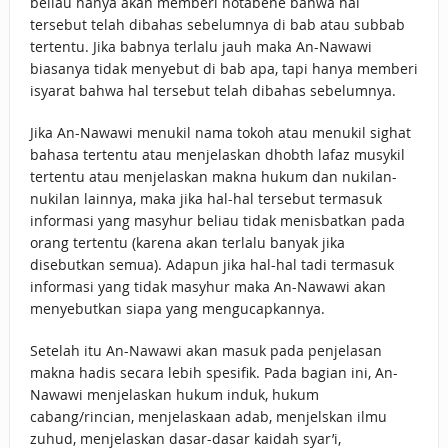
beliau hanya akan memberi notabene bahwa hal
tersebut telah dibahas sebelumnya di bab atau subbab
tertentu. Jika babnya terlalu jauh maka An-Nawawi
biasanya tidak menyebut di bab apa, tapi hanya memberi
isyarat bahwa hal tersebut telah dibahas sebelumnya.
Jika An-Nawawi menukil nama tokoh atau menukil sighat
bahasa tertentu atau menjelaskan dhobth lafaz musykil
tertentu atau menjelaskan makna hukum dan nukilan-
nukilan lainnya, maka jika hal-hal tersebut termasuk
informasi yang masyhur beliau tidak menisbatkan pada
orang tertentu (karena akan terlalu banyak jika
disebutkan semua). Adapun jika hal-hal tadi termasuk
informasi yang tidak masyhur maka An-Nawawi akan
menyebutkan siapa yang mengucapkannya.
Setelah itu An-Nawawi akan masuk pada penjelasan
makna hadis secara lebih spesifik. Pada bagian ini, An-
Nawawi menjelaskan hukum induk, hukum
cabang/rincian, menjelaskaan adab, menjelskan ilmu
zuhud, menjelaskan dasar-dasar kaidah syar’i,