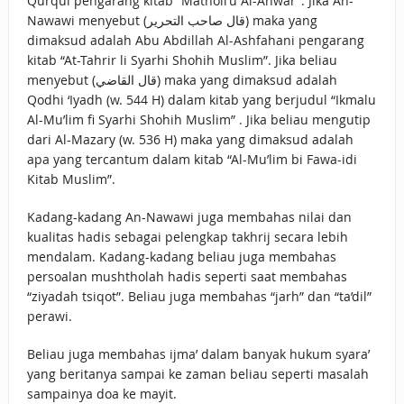
Qurqul pengarang kitab “Matholi’u Al-Anwar”. Jika An-
Nawawi menyebut (قال صاحب التحرير) maka yang
dimaksud adalah Abu Abdillah Al-Ashfahani pengarang
kitab “At-Tahrir li Syarhi Shohih Muslim”. Jika beliau
menyebut (قال القاضي) maka yang dimaksud adalah
Qodhi ‘Iyadh (w. 544 H) dalam kitab yang berjudul “Ikmalu
Al-Mu’lim fi Syarhi Shohih Muslim” . Jika beliau mengutip
dari Al-Mazary (w. 536 H) maka yang dimaksud adalah
apa yang tercantum dalam kitab “Al-Mu’lim bi Fawa-idi
Kitab Muslim”.
Kadang-kadang An-Nawawi juga membahas nilai dan
kualitas hadis sebagai pelengkap takhrij secara lebih
mendalam. Kadang-kadang beliau juga membahas
persoalan mushtholah hadis seperti saat membahas
“ziyadah tsiqot”. Beliau juga membahas “jarh” dan “ta’dil”
perawi.
Beliau juga membahas ijma’ dalam banyak hukum syara’
yang beritanya sampai ke zaman beliau seperti masalah
sampainya doa ke mayit.