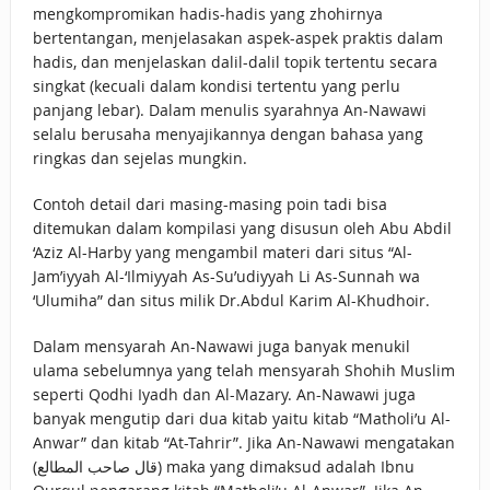
mengkompromikan hadis-hadis yang zhohirnya
bertentangan, menjelasakan aspek-aspek praktis dalam
hadis, dan menjelaskan dalil-dalil topik tertentu secara
singkat (kecuali dalam kondisi tertentu yang perlu
panjang lebar). Dalam menulis syarahnya An-Nawawi
selalu berusaha menyajikannya dengan bahasa yang
ringkas dan sejelas mungkin.
Contoh detail dari masing-masing poin tadi bisa
ditemukan dalam kompilasi yang disusun oleh Abu Abdil
‘Aziz Al-Harby yang mengambil materi dari situs “Al-
Jam’iyyah Al-‘Ilmiyyah As-Su’udiyyah Li As-Sunnah wa
‘Ulumiha” dan situs milik Dr.Abdul Karim Al-Khudhoir.
Dalam mensyarah An-Nawawi juga banyak menukil
ulama sebelumnya yang telah mensyarah Shohih Muslim
seperti Qodhi Iyadh dan Al-Mazary. An-Nawawi juga
banyak mengutip dari dua kitab yaitu kitab “Matholi’u Al-
Anwar” dan kitab “At-Tahrir”. Jika An-Nawawi mengatakan
(قال صاحب المطالع) maka yang dimaksud adalah Ibnu