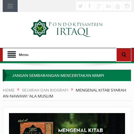
Menu
JANGAN SEMBARANGAN MENCERITAKAN MIMPI
APAKAH ULAMA SALEH PERLU MASUK SCOPUS?
HOME
SEJARAH DAN BIOGRAFI
MENGENAL KITAB SYARAH
AN-NAWAWI ‘ALA MUSLIM
MIMPI YANG DIABAIKAN MENJELANG PERANG BADAR
APA HUKUM MEMPERCEPAT PEMBAYARAN ZAKAT
SEBELUM TIBA SAAT WAJIB?
HAKIKAT NIKMAT DI DUNIA!