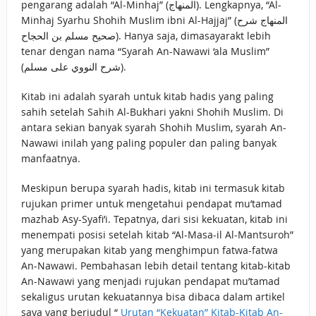
pengarang adalah “Al-Minhaj” (المنهاج). Lengkapnya, “Al-
Minhaj Syarhu Shohih Muslim ibni Al-Hajjaj” (المنهاج شرح
صحيح مسلم بن الحجاح). Hanya saja, dimasayarakt lebih
tenar dengan nama “Syarah An-Nawawi ‘ala Muslim”
(شرح النووي على مسلم).
Kitab ini adalah syarah untuk kitab hadis yang paling
sahih setelah Sahih Al-Bukhari yakni Shohih Muslim. Di
antara sekian banyak syarah Shohih Muslim, syarah An-
Nawawi inilah yang paling populer dan paling banyak
manfaatnya.
Meskipun berupa syarah hadis, kitab ini termasuk kitab
rujukan primer untuk mengetahui pendapat mu’tamad
mazhab Asy-Syafi’i. Tepatnya, dari sisi kekuatan, kitab ini
menempati posisi setelah kitab “Al-Masa-il Al-Mantsuroh”
yang merupakan kitab yang menghimpun fatwa-fatwa
An-Nawawi. Pembahasan lebih detail tentang kitab-kitab
An-Nawawi yang menjadi rujukan pendapat mu’tamad
sekaligus urutan kekuatannya bisa dibaca dalam artikel
saya yang berjudul “
Urutan “Kekuatan” Kitab-Kitab An-