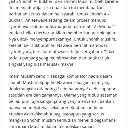
yaitu Shohih Al-Bukhari dan Shohih Muslim. Oleh karena
itu, menjadi wajar jika dua kitab ini mendapatkan
perhatian serius dalam hal syarah. Untuk Shohih Al-
Bukhari, An-Nawawi sedang dalam proses menulis
syarahnya saat menulis muqoddimah kitab “Al-Minhaj”
ini dan beliau berharap Allah memberikan pertolongan-
Nya untuk menyempurnakannya. Untuk Shohih Muslim,
setelah beristikhoroh An-Nawawi berniat membuat
syarah yang bersifat mutawassith (pertengahan). Tidak
terlalu panjang yang membosankan dan tidak terlalu
singkat yang bisa merusak makna.
Imam Muslim sendiri sebagai kompilator hadis dalam
shahih Muslim dipuji An-Nawawi sebagai imam yang
tidak mungkin ditandingi “kehebatannya” oleh siapapun
sesudah era dan zamannya. Ulama yang hidup sezaman
beliau pun juga sangat jarang yang menyamai, bahkan
hanya mendekatinya sekalipun. Keutamaan Imam
Muslim akan diketahui bagi siapapun yang serius
mengkaji Shohih muslim kemudian meneliti bagaimana
cara imam Muslim dalam menuliskan sanad,