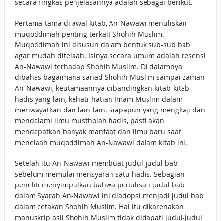
secara ringkas penjelasannya adalah sebagai berikut.
Pertama-tama di awal kitab, An-Nawawi menuliskan
muqoddimah penting terkait Shohih Muslim.
Muqoddimah ini disusun dalam bentuk sub-sub bab
agar mudah ditelaah. Isinya secara umum adalah resensi
An-Nawawi terhadap Shohih Muslim. Di dalamnya
dibahas bagaimana sanad Shohih Muslim sampai zaman
An-Nawawi, keutamaannya dibandingkan kitab-kitab
hadis yang lain, kehati-hatian Imam Muslim dalam
meriwayatkan dan lain-lain. Siapapun yang mengkaji dan
mendalami ilmu mustholah hadis, pasti akan
mendapatkan banyak manfaat dan ilmu baru saat
menelaah muqoddimah An-Nawawi dalam kitab ini.
Setelah itu An-Nawawi membuat judul-judul bab
sebelum memulai mensyarah satu hadis. Sebagian
peneliti menyimpulkan bahwa penulisan judul bab
dalam Syarah An-Nawawi ini diadopsi menjadi judul bab
dalam cetakan Shohih Muslim. Hal itu dikarenakan
manuskrip asli Shohih Muslim tidak didapati judul-judul