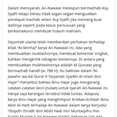
Dalam mensyarah, An-Nawawi meskipun bermazhab Asy-
Syafi’i tetapi beliau tidak segan-segan menguatkan
pendapat mazhab selain Asy-Syafi’i jika memang kuat
dalilnya seperti pada kasus persusuan yang
berkonsekunsi membuat hukum mahram.
Sejumlah ulama telah memberikan perhatian terhadap
kitab “Al-Minhaj” karya An-Nawawi ini. Ada yang
membuatkan muktashornya, membuat komentar singkat,
bahkan mengkritik sebagian kontennya. Di antara yang
membuatkan mukhtashornya adalah Al-Qunawi yang
bermazhab hanafi (w. 788 H). As-Sakhowi dalam “Al-
Jawahir wa Ad-Duror fi Tarjamati Syaikhi Al-Islam Ibni
Hajar” menyebut bahwa Ibnu Hajar juga mengarang
catatan-catatan kecil (nukat) untuk syarah An-Nawawi ini.
Hanya saja karangan tersebut tidak tuntas. Adapula
karya Ibnu Hajar yang menghimpun kritikan-kritikan Ibnu
Abdi Al-Hadi terhadap An-Nawawi dalam karya berjudul
“Iltiqoth I’tirodh Ibni Abdil Hadi min Muntaqohu min
Syarhi Muslim li An-Nawawi ‘alaihi”. Sebagian lagi ada