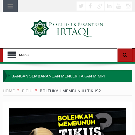
Menu
JANGAN SEMBARANGAN MENCERITAKAN MIMPI
APAKAH ULAMA SALEH PERLU MASUK SCOPUS?
HOME
FIQIH
BOLEHKAH MEMBUNUH TIKUS?
MIMPI YANG DIABAIKAN MENJELANG PERANG BADAR
APA HUKUM MEMPERCEPAT PEMBAYARAN ZAKAT
SEBELUM TIBA SAAT WAJIB?
HAKIKAT NIKMAT DI DUNIA!