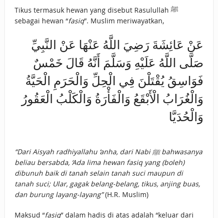
Tikus termasuk hewan yang disebut Rasulullah ﷺ
sebagai hewan “
fasiq
”. Muslim meriwayatkan,
عَنْ عَائِشَةَ رَضِيَ اللَّهُ عَنْهَا عَنْ النَّبِيِّ
صَلَّى اللَّهُ عَلَيْهِ وَسَلَّمَ أَنَّهُ قَالَ خَمْسٌ
فَوَاسِقُ يُقْتَلْنَ فِي الْحِلِّ وَالْحَرَمِ الْحَيَّةُ
وَالْغُرَابُ الْأَبْقَعُ وَالْفَأْرَةُ وَالْكَلْبُ الْعَقُورُ
وَالْحُدَيَّا
“Dari Aisyah radhiyallahu ‘anha, dari Nabi ﷺ bahwasanya
beliau bersabda, ‘Ada lima hewan fasiq yang (boleh)
dibunuh baik di tanah selain tanah suci maupun di
tanah suci; Ular, gagak belang-belang, tikus, anjing buas,
dan burung layang-layang”
(H.R. Muslim)
Maksud “
fasiq
” dalam hadis di atas adalah “keluar dari