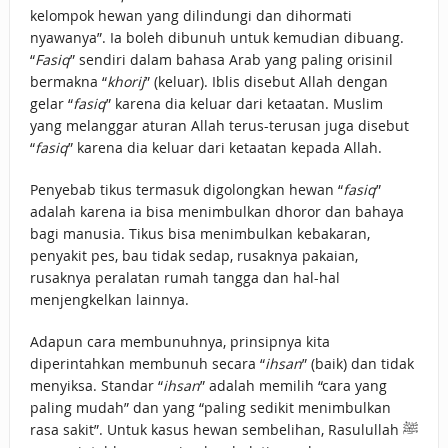
kelompok hewan yang dilindungi dan dihormati
nyawanya”. Ia boleh dibunuh untuk kemudian dibuang.
“
Fasiq
” sendiri dalam bahasa Arab yang paling orisinil
bermakna “
khorij
” (keluar). Iblis disebut Allah dengan
gelar “
fasiq
” karena dia keluar dari ketaatan. Muslim
yang melanggar aturan Allah terus-terusan juga disebut
“
fasiq
” karena dia keluar dari ketaatan kepada Allah.
Penyebab tikus termasuk digolongkan hewan “
fasiq
”
adalah karena ia bisa menimbulkan dhoror dan bahaya
bagi manusia. Tikus bisa menimbulkan kebakaran,
penyakit pes, bau tidak sedap, rusaknya pakaian,
rusaknya peralatan rumah tangga dan hal-hal
menjengkelkan lainnya.
Adapun cara membunuhnya, prinsipnya kita
diperintahkan membunuh secara “
ihsan
” (baik) dan tidak
menyiksa. Standar “
ihsan
” adalah memilih “cara yang
paling mudah” dan yang “paling sedikit menimbulkan
rasa sakit”. Untuk kasus hewan sembelihan, Rasulullah ﷺ