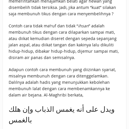
memerintahkan menajamkan belati agar hewan yang
disembelih tidak tersiksa. Jadi, jika antum “kuat” silakan
saja membunuh tikus dengan cara menyembelihnya ?
Contoh cara tidak ma’ruf dan tidak “
ihsan
” adalah
membunuh tikus dengan cara dilaparkan sampai mati,
atau diikat kemudian diseret dengan sepeda sepanjang
jalan aspal, atau diikat tangan dan kakinya lalu dikuliti
hidup-hidup, dibakar hidup-hidup, dijemur sampai mati,
disiram air panas dan semisalnya.
Adapun contoh cara membunuh yang diizinkan syariat,
misalnya membunuh dengan cara ditenggelamkan.
Dalilnya adalah hadis yang menunjukkan kebolehan
membunuh lalat dengan cara membenamkannya ke
dalam air bejana. Al-Maghribi berkata,
ويدل على أنه يغمس الذباب وإن هلك
بالغمس