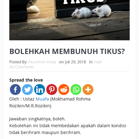
BAGAIMANA CARA MEMBAYAR ZAKAT UANG?
UANG HARAM BISA MENJADI HALAL JIKA SEBAB
KEPEMILIKANNYA BERUBAH
ISTIDLAL BATIL VS ISTIDLAL SYAR’I
BOLEHKAH MEMBUNUH TIKUS?
BAHASA CINTA KARENA ALLAH
Posted By:
Pesantren Irtaqi
on:
Juli 29, 2018
In:
Fiqih
No Comments
HUKUM MEMBAYAR ZAKAT DENGAN CARA MENGANGSUR
Spread the love
HUKUM MEMBAYAR ZAKAT KEPADA KERABAT SENDIRI
Oleh : Ustaz
Muafa
(Mokhamad Rohma
Rozikin/M.R.Rozikin)
Jawaban singkatnya, boleh.
Kebolehan ini tidak membedakan apakah dalam kondisi
tidak berihram maupun berihram.