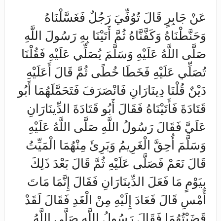
عَنْ جَابِرٍ قَالَ تُوُفِّيَ رَجُلٌ فَغَسَّلْنَاهُ
وَحَنَّطْنَاهُ وَكَفَّنَّاهُ ثُمَّ أَتَيْنَا بِهِ رَسُولَ اللَّهِ
صَلَّى اللَّهُ عَلَيْهِ وَسَلَّمَ يُصَلِّي عَلَيْهِ فَقُلْنَا
تُصَلِّي عَلَيْهِ فَخَطَا خُطًى ثُمَّ قَالَ أَعَلَيْهِ
دَيْنٌ قُلْنَا دِينَارَانِ فَانْصَرَفَ فَتَحَمَّلَهُمَا أَبُو
قَتَادَةَ فَأَتَيْنَاهُ فَقَالَ أَبُو قَتَادَةَ الدِّينَارَانِ
عَلَيَّ فَقَالَ رَسُولُ اللَّهِ صَلَّى اللَّهُ عَلَيْهِ
وَسَلَّمَ أُحِقَّ الْغَرِيمُ وَبَرِئَ مِنْهُمَا الْمَيِّتُ
قَالَ نَعَمْ فَصَلَّى عَلَيْهِ ثُمَّ قَالَ بَعْدَ ذَلِكَ
بِيَوْمٍ مَا فَعَلَ الدِّينَارَانِ فَقَالَ إِنَّمَا مَاتَ
أَمْسِ قَالَ فَعَادَ إِلَيْهِ مِنْ الْغَدِ فَقَالَ لَقَدْ
قَضَيْتُهُمَا فَقَالَ رَسُولُ اللَّهِ صَلَّى اللَّهُ