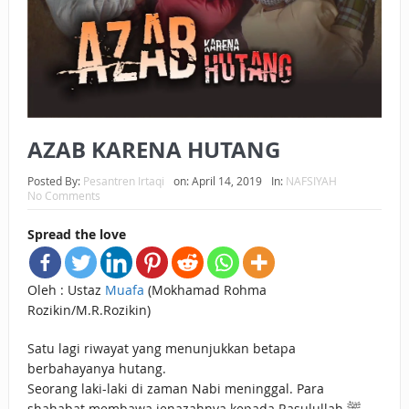
BAGAIMANA CARA MEMBAYAR ZAKAT UANG?
UANG HARAM BISA MENJADI HALAL JIKA SEBAB
KEPEMILIKANNYA BERUBAH
ISTIDLAL BATIL VS ISTIDLAL SYAR’I
AZAB KARENA HUTANG
BAHASA CINTA KARENA ALLAH
Posted By:
Pesantren Irtaqi
on:
April 14, 2019
In:
NAFSIYAH
No Comments
HUKUM MEMBAYAR ZAKAT DENGAN CARA MENGANGSUR
Spread the love
HUKUM MEMBAYAR ZAKAT KEPADA KERABAT SENDIRI
Oleh : Ustaz
Muafa
(Mokhamad Rohma
Rozikin/M.R.Rozikin)
Satu lagi riwayat yang menunjukkan betapa
berbahayanya hutang.
Seorang laki-laki di zaman Nabi meninggal. Para
shahabat membawa jenazahnya kepada Rasulullah ﷺ