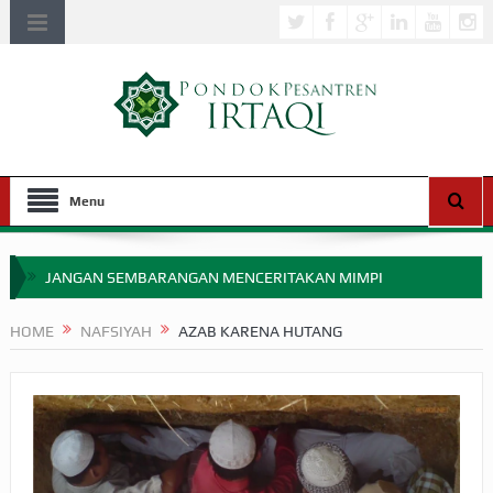
Menu
JANGAN SEMBARANGAN MENCERITAKAN MIMPI
APAKAH ULAMA SALEH PERLU MASUK SCOPUS?
HOME
NAFSIYAH
AZAB KARENA HUTANG
MIMPI YANG DIABAIKAN MENJELANG PERANG BADAR
APA HUKUM MEMPERCEPAT PEMBAYARAN ZAKAT
SEBELUM TIBA SAAT WAJIB?
HAKIKAT NIKMAT DI DUNIA!