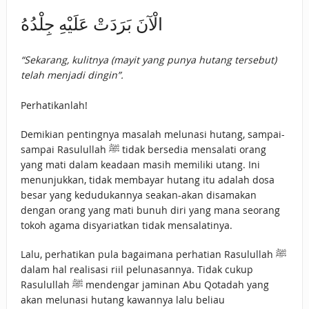
الْآنَ بَرَدَتْ عَلَيْهِ جِلْدُهُ
“Sekarang, kulitnya (mayit yang punya hutang tersebut)
telah menjadi dingin”.
Perhatikanlah!
Demikian pentingnya masalah melunasi hutang, sampai-
sampai Rasulullah ﷺ tidak bersedia mensalati orang
yang mati dalam keadaan masih memiliki utang. Ini
menunjukkan, tidak membayar hutang itu adalah dosa
besar yang kedudukannya seakan-akan disamakan
dengan orang yang mati bunuh diri yang mana seorang
tokoh agama disyariatkan tidak mensalatinya.
Lalu, perhatikan pula bagaimana perhatian Rasulullah ﷺ
dalam hal realisasi riil pelunasannya. Tidak cukup
Rasulullah ﷺ mendengar jaminan Abu Qotadah yang
akan melunasi hutang kawannya lalu beliau