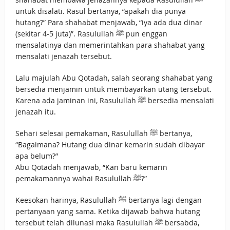
untuk disalati. Rasul bertanya, “apakah dia punya
hutang?” Para shahabat menjawab, “iya ada dua dinar
(sekitar 4-5 juta)”. Rasulullah ﷺ pun enggan
mensalatinya dan memerintahkan para shahabat yang
mensalati jenazah tersebut.
Lalu majulah Abu Qotadah, salah seorang shahabat yang
bersedia menjamin untuk membayarkan utang tersebut.
Karena ada jaminan ini, Rasulullah ﷺ bersedia mensalati
jenazah itu.
Sehari selesai pemakaman, Rasulullah ﷺ bertanya,
“Bagaimana? Hutang dua dinar kemarin sudah dibayar
apa belum?”
Abu Qotadah menjawab, “Kan baru kemarin
pemakamannya wahai Rasulullah ﷺ?”
Keesokan harinya, Rasulullah ﷺ bertanya lagi dengan
pertanyaan yang sama. Ketika dijawab bahwa hutang
tersebut telah dilunasi maka Rasulullah ﷺ bersabda,