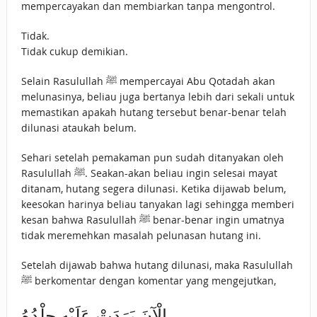
mempercayakan dan membiarkan tanpa mengontrol.
Tidak.
Tidak cukup demikian.
Selain Rasulullah ﷺ mempercayai Abu Qotadah akan
melunasinya, beliau juga bertanya lebih dari sekali untuk
memastikan apakah hutang tersebut benar-benar telah
dilunasi ataukah belum.
Sehari setelah pemakaman pun sudah ditanyakan oleh
Rasulullah ﷺ. Seakan-akan beliau ingin selesai mayat
ditanam, hutang segera dilunasi. Ketika dijawab belum,
keesokan harinya beliau tanyakan lagi sehingga memberi
kesan bahwa Rasulullah ﷺ benar-benar ingin umatnya
tidak meremehkan masalah pelunasan hutang ini.
Setelah dijawab bahwa hutang dilunasi, maka Rasulullah
ﷺ berkomentar dengan komentar yang mengejutkan,
الْآنَ بَرَدَتْ عَلَيْهِ جِلْدُهُ