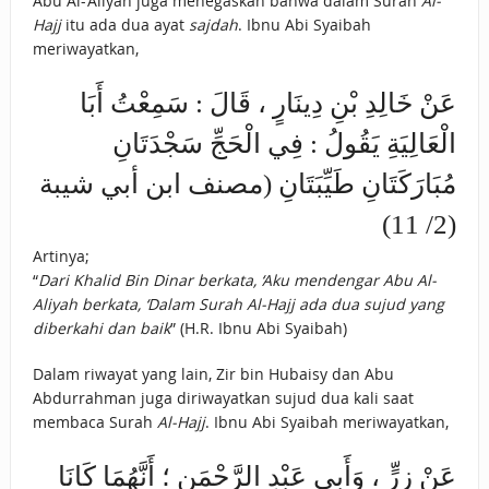
Abu Al-‘Aliyah juga menegaskan bahwa dalam Surah
Al-
Hajj
itu ada dua ayat
sajdah
. Ibnu Abi Syaibah
meriwayatkan,
عَنْ خَالِدِ بْنِ دِينَارٍ ، قَالَ : سَمِعْتُ أَبَا
الْعَالِيَةِ يَقُولُ : فِي الْحَجِّ سَجْدَتَانِ
مُبَارَكَتَانِ طَيِّبَتَانِ (مصنف ابن أبي شيبة
(2/ 11)
Artinya;
“
Dari Khalid Bin Dinar berkata, ‘Aku mendengar Abu Al-
Aliyah berkata, ‘Dalam Surah Al-Hajj ada dua sujud yang
diberkahi dan baik
” (H.R. Ibnu Abi Syaibah)
Dalam riwayat yang lain, Zir bin Hubaisy dan Abu
Abdurrahman juga diriwayatkan sujud dua kali saat
membaca Surah
Al-Hajj
. Ibnu Abi Syaibah meriwayatkan,
عَنْ زِرٍّ ، وَأَبِي عَبْدِ الرَّحْمَنِ ؛ أَنَّهُمَا كَانَا