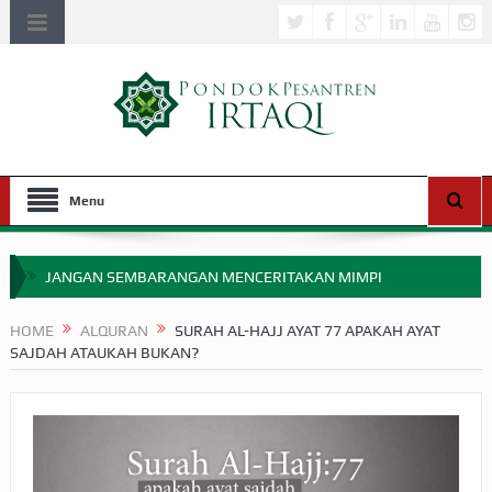
Menu
JANGAN SEMBARANGAN MENCERITAKAN MIMPI
APAKAH ULAMA SALEH PERLU MASUK SCOPUS?
HOME
ALQURAN
SURAH AL-HAJJ AYAT 77 APAKAH AYAT
SAJDAH ATAUKAH BUKAN?
MIMPI YANG DIABAIKAN MENJELANG PERANG BADAR
APA HUKUM MEMPERCEPAT PEMBAYARAN ZAKAT
SEBELUM TIBA SAAT WAJIB?
HAKIKAT NIKMAT DI DUNIA!