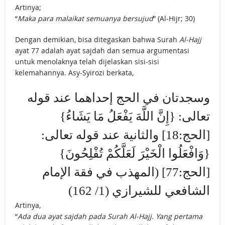
Artinya;
“
Maka para malaikat semuanya bersujud
” (Al-Hijr; 30)
Dengan demikian, bisa ditegaskan bahwa Surah
Al-Hajj
ayat 77 adalah ayat sajdah dan semua argumentasi
untuk menolaknya telah dijelaskan sisi-sisi
kelemahannya. Asy-Syirozi berkata,
وسجدتان في الحج إحداهما عند قوله
تعالى: {إِنَّ اللَّهَ يَفْعَلُ مَا يَشَاءُ}
[الحج:18] والثانية عند قوله تعالى:
{وَافْعَلُوا الْخَيْرَ لَعَلَّكُمْ تُفْلِحُونَ}
[الحج:77] (المهذب في فقة الإمام
الشافعي للشيرازي (1/ 162)
Artinya,
“
Ada dua ayat sajdah pada Surah Al-Hajj. Yang pertama