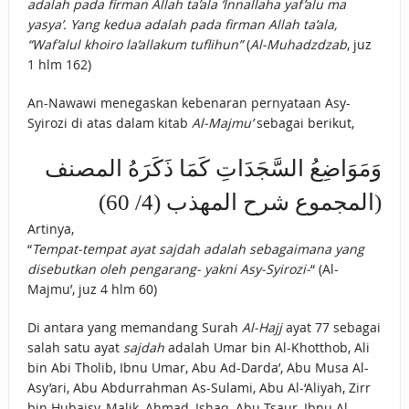
adalah pada firman Allah ta’ala ‘Innallaha yaf’alu ma
yasya’. Yang kedua adalah pada firman Allah ta’ala,
“Waf’alul khoiro la’allakum tuflihun”
(
Al-Muhadzdzab
, juz
1 hlm 162)
An-Nawawi menegaskan kebenaran pernyataan Asy-
Syirozi di atas dalam kitab
Al-Majmu’
sebagai berikut,
وَمَوَاضِعُ السَّجَدَاتِ كَمَا ذَكَرَهُ المصنف
(المجموع شرح المهذب (4/ 60)
Artinya,
“
Tempat-tempat ayat sajdah adalah sebagaimana yang
disebutkan oleh pengarang- yakni Asy-Syirozi-
“ (Al-
Majmu’, juz 4 hlm 60)
Di antara yang memandang Surah
Al-Hajj
ayat 77 sebagai
salah satu ayat
sajdah
adalah Umar bin Al-Khotthob, Ali
bin Abi Tholib, Ibnu Umar, Abu Ad-Darda’, Abu Musa Al-
Asy’ari, Abu Abdurrahman As-Sulami, Abu Al-‘Aliyah, Zirr
bin Hubaisy, Malik, Ahmad, Ishaq, Abu Tsaur, Ibnu Al-