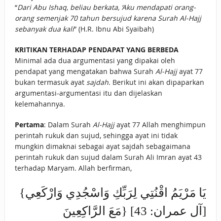
“
Dari Abu Ishaq, beliau berkata, ‘Aku mendapati orang-
orang semenjak 70 tahun bersujud karena Surah Al-Hajj
sebanyak dua kali
” (H.R. Ibnu Abi Syaibah)
KRITIKAN TERHADAP PENDAPAT YANG BERBEDA
Minimal ada dua argumentasi yang dipakai oleh
pendapat yang mengatakan bahwa Surah
Al-Hajj
ayat 77
bukan termasuk ayat
sajdah
. Berikut ini akan dipaparkan
argumentasi-argumentasi itu dan dijelaskan
kelemahannya.
Pertama
: Dalam Surah
Al-Hajj
ayat 77 Allah menghimpun
perintah rukuk dan sujud, sehingga ayat ini tidak
mungkin dimaknai sebagai ayat sajdah sebagaimana
perintah rukuk dan sujud dalam Surah Ali Imran ayat 43
terhadap Maryam. Allah berfirman,
{يَا مَرْيَمُ اقْنُتِي لِرَبِّكِ وَاسْجُدِي وَارْكَعِي
مَعَ الرَّاكِعِينَ} [آل عمران: 43]