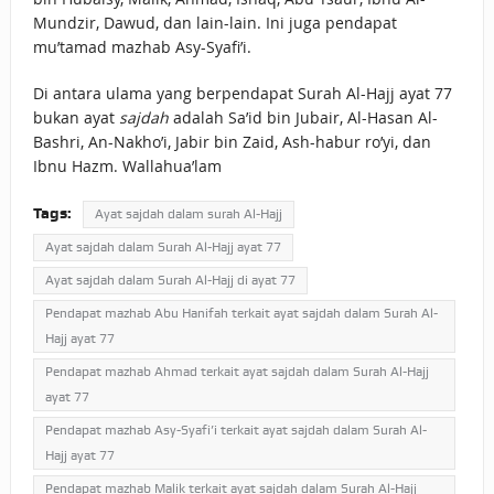
Mundzir, Dawud, dan lain-lain. Ini juga pendapat
mu’tamad mazhab Asy-Syafi’i.
Di antara ulama yang berpendapat Surah Al-Hajj ayat 77
bukan ayat
sajdah
adalah Sa’id bin Jubair, Al-Hasan Al-
Bashri, An-Nakho’i, Jabir bin Zaid, Ash-habur ro’yi, dan
Ibnu Hazm. Wallahua’lam
Tags:
Ayat sajdah dalam surah Al-Hajj
Ayat sajdah dalam Surah Al-Hajj ayat 77
Ayat sajdah dalam Surah Al-Hajj di ayat 77
Pendapat mazhab Abu Hanifah terkait ayat sajdah dalam Surah Al-
Hajj ayat 77
Pendapat mazhab Ahmad terkait ayat sajdah dalam Surah Al-Hajj
ayat 77
Pendapat mazhab Asy-Syafi’i terkait ayat sajdah dalam Surah Al-
Hajj ayat 77
Pendapat mazhab Malik terkait ayat sajdah dalam Surah Al-Hajj