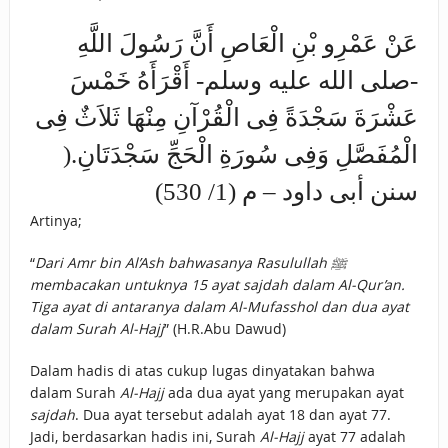
عَنْ عَمْرِو بْنِ الْعَاصِ أَنَّ رَسُولَ اللَّهِ
-صلى الله عليه وسلم- أَقْرَأَهُ خَمْسَ
عَشْرَةَ سَجْدَةً فِى الْقُرْآنِ مِنْهَا ثَلاَثٌ فِى
الْمُفَصَّلِ وَفِى سُورَةِ الْحَجِّ سَجْدَتَانِ.(
سنن أبى داود – م (1/ 530)
Artinya;
“
Dari Amr bin Al’Ash bahwasanya Rasulullah ﷺ
membacakan untuknya 15 ayat sajdah dalam Al-Qur’an.
Tiga ayat di antaranya dalam Al-Mufasshol dan dua ayat
dalam Surah Al-Hajj
” (H.R.Abu Dawud)
Dalam hadis di atas cukup lugas dinyatakan bahwa
dalam Surah
Al-Hajj
ada dua ayat yang merupakan ayat
sajdah
. Dua ayat tersebut adalah ayat 18 dan ayat 77.
Jadi, berdasarkan hadis ini, Surah
Al-Hajj
ayat 77 adalah