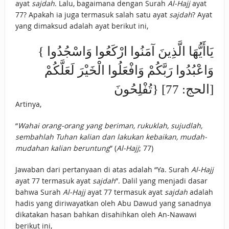
ayat
sajdah
. Lalu, bagaimana dengan Surah
Al-Hajj
ayat
77? Apakah ia juga termasuk salah satu ayat
sajdah
? Ayat
yang dimaksud adalah ayat berikut ini,
{ يَاأَيُّهَا الَّذِينَ آمَنُوا ارْكَعُوا وَاسْجُدُوا
وَاعْبُدُوا رَبَّكُمْ وَافْعَلُوا الْخَيْرَ لَعَلَّكُمْ
تُفْلِحُونَ} [الحج: 77]
Artinya,
“
Wahai orang-orang yang beriman, rukuklah, sujudlah,
sembahlah Tuhan kalian dan lakukan kebaikan, mudah-
mudahan kalian beruntung
” (
Al-Hajj
; 77)
Jawaban dari pertanyaan di atas adalah “Ya. Surah
Al-Hajj
ayat 77 termasuk ayat
sajdah
”. Dalil yang menjadi dasar
bahwa Surah
Al-Hajj
ayat 77 termasuk ayat
sajdah
adalah
hadis yang diriwayatkan oleh Abu Dawud yang sanadnya
dikatakan hasan bahkan disahihkan oleh An-Nawawi
berikut ini,