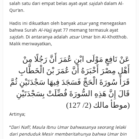
salah satu dari empat belas ayat-ayat
sajdah
dalam Al-
Qur’an.
Hadis ini dikuatkan oleh banyak
atsar
yang menegaskan
bahwa Surah
Al-Hajj
ayat 77 memang termasuk ayat
sajdah
. Di antaranya adalah
atsar
Umar bin Al-Khotthob.
Malik meriwayatkan,
عَنْ نَافِعٍ مَوْلَى ابْنِ عُمَرَ أَنَّ رَجُلًا مِنْ
أَهْلِ مِصْرَ أَخْبَرَهُ أَنَّ عُمَرَ بْنَ الْخَطَّابِ
قَرَأَ سُورَةَ الْحَجِّ فَسَجَدَ فِيهَا سَجْدَتَيْنِ ثُمَّ
قَالَ إِنَّ هَذِهِ السُّورَةَ فُضِّلَتْ بِسَجْدَتَيْنِ
(موطأ مالك (2/ 127)
Artinya;
“
Dari Nafi’, Maula Ibnu Umar bahwasanya seorang lelaki
dari penduduk Mesir memberitahunya bahwa Umar bin