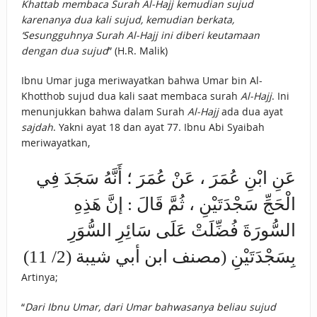
Khattab membaca Surah Al-Hajj kemudian sujud
karenanya dua kali sujud, kemudian berkata,
‘Sesungguhnya Surah Al-Hajj ini diberi keutamaan
dengan dua sujud
” (H.R. Malik)
Ibnu Umar juga meriwayatkan bahwa Umar bin Al-
Khotthob sujud dua kali saat membaca surah
Al-Hajj
. Ini
menunjukkan bahwa dalam Surah
Al-Hajj
ada dua ayat
sajdah
. Yakni ayat 18 dan ayat 77. Ibnu Abi Syaibah
meriwayatkan,
عَنِ ابْنِ عُمَرَ ، عَنْ عُمَرَ ؛ أَنَّهُ سَجَدَ فِي
الْحَجِّ سَجْدَتَيْنِ ، ثُمَّ قَالَ : إنَّ هَذِهِ
السُّورَةَ فُضِّلَتْ عَلَى سَائِرِ السُّوَرِ
بِسَجْدَتَيْنِ (مصنف ابن أبي شيبة (2/ 11)
Artinya;
“
Dari Ibnu Umar, dari Umar bahwasanya beliau sujud