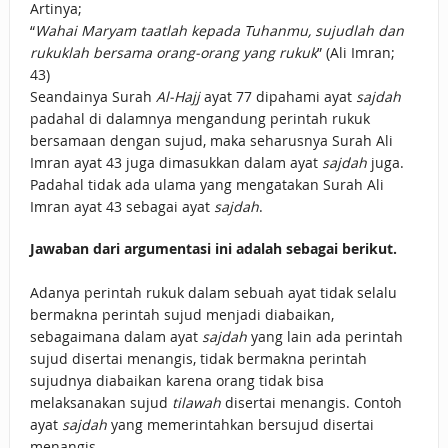
Artinya;
“
Wahai Maryam taatlah kepada Tuhanmu, sujudlah dan
rukuklah bersama orang-orang yang rukuk
” (Ali Imran;
43)
Seandainya Surah
Al-Hajj
ayat 77 dipahami ayat
sajdah
padahal di dalamnya mengandung perintah rukuk
bersamaan dengan sujud, maka seharusnya Surah Ali
Imran ayat 43 juga dimasukkan dalam ayat
sajdah
juga.
Padahal tidak ada ulama yang mengatakan Surah Ali
Imran ayat 43 sebagai ayat
sajdah
.
Jawaban dari argumentasi ini adalah sebagai berikut.
Adanya perintah rukuk dalam sebuah ayat tidak selalu
bermakna perintah sujud menjadi diabaikan,
sebagaimana dalam ayat
sajdah
yang lain ada perintah
sujud disertai menangis, tidak bermakna perintah
sujudnya diabaikan karena orang tidak bisa
melaksanakan sujud
tilawah
disertai menangis. Contoh
ayat
sajdah
yang memerintahkan bersujud disertai
menangis,