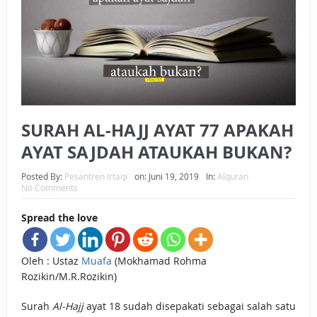
BAGAIMANA CARA MEMBAYAR ZAKAT UANG?
UANG HARAM BISA MENJADI HALAL JIKA SEBAB
KEPEMILIKANNYA BERUBAH
ISTIDLAL BATIL VS ISTIDLAL SYAR’I
SURAH AL-HAJJ AYAT 77 APAKAH
BAHASA CINTA KARENA ALLAH
AYAT SAJDAH ATAUKAH BUKAN?
HUKUM MEMBAYAR ZAKAT DENGAN CARA MENGANGSUR
Posted By:
Pesantren Irtaqi
on:
Juni 19, 2019
In:
Alquran
HUKUM MEMBAYAR ZAKAT KEPADA KERABAT SENDIRI
No Comments
Spread the love
Oleh : Ustaz
Muafa
(Mokhamad Rohma
Rozikin/M.R.Rozikin)
Surah
Al-Hajj
ayat 18 sudah disepakati sebagai salah satu