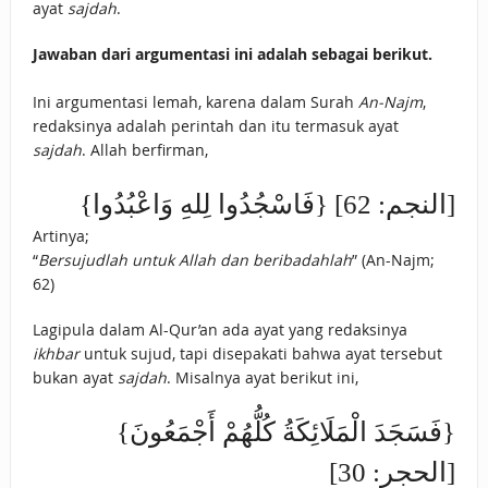
ayat
sajdah
.
Jawaban dari argumentasi ini adalah sebagai berikut.
Ini argumentasi lemah, karena dalam Surah
An-Najm
,
redaksinya adalah perintah dan itu termasuk ayat
sajdah
. Allah berfirman,
{فَاسْجُدُوا لِلهِ وَاعْبُدُوا} [النجم: 62]
Artinya;
“
Bersujudlah untuk Allah dan beribadahlah
” (An-Najm;
62)
Lagipula dalam Al-Qur’an ada ayat yang redaksinya
ikhbar
untuk sujud, tapi disepakati bahwa ayat tersebut
bukan ayat
sajdah
. Misalnya ayat berikut ini,
{فَسَجَدَ الْمَلَائِكَةُ كُلُّهُمْ أَجْمَعُونَ}
[الحجر: 30]