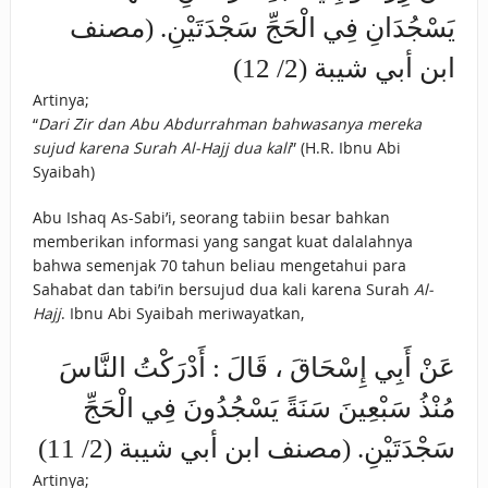
يَسْجُدَانِ فِي الْحَجِّ سَجْدَتَيْنِ. (مصنف
ابن أبي شيبة (2/ 12)
Artinya;
“
Dari Zir dan Abu Abdurrahman bahwasanya mereka
sujud karena Surah Al-Hajj dua kali
” (H.R. Ibnu Abi
Syaibah)
Abu Ishaq As-Sabi’i, seorang tabiin besar bahkan
memberikan informasi yang sangat kuat dalalahnya
bahwa semenjak 70 tahun beliau mengetahui para
Sahabat dan tabi’in bersujud dua kali karena Surah
Al-
Hajj
. Ibnu Abi Syaibah meriwayatkan,
عَنْ أَبِي إِسْحَاقَ ، قَالَ : أَدْرَكْتُ النَّاسَ
مُنْذُ سَبْعِينَ سَنَةً يَسْجُدُونَ فِي الْحَجِّ
سَجْدَتَيْنِ. (مصنف ابن أبي شيبة (2/ 11)
Artinya;