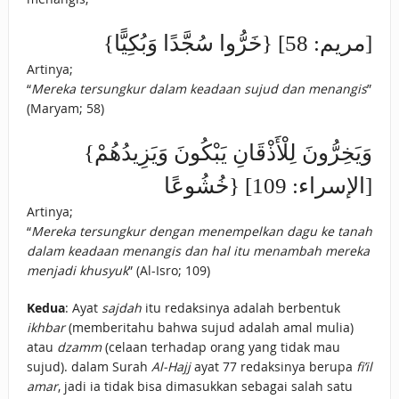
{خَرُّوا سُجَّدًا وَبُكِيًّا} [مريم: 58]
Artinya;
“
Mereka tersungkur dalam keadaan sujud dan menangis
”
(Maryam; 58)
{وَيَخِرُّونَ لِلْأَذْقَانِ يَبْكُونَ وَيَزِيدُهُمْ
خُشُوعًا} [الإسراء: 109]
Artinya;
“
Mereka tersungkur dengan menempelkan dagu ke tanah
dalam keadaan menangis dan hal itu menambah mereka
menjadi khusyuk
” (Al-Isro; 109)
Kedua
: Ayat
sajdah
itu redaksinya adalah berbentuk
ikhbar
(memberitahu bahwa sujud adalah amal mulia)
atau
dzamm
(celaan terhadap orang yang tidak mau
sujud). dalam Surah
Al-Hajj
ayat 77 redaksinya berupa
fi’il
amar
, jadi ia tidak bisa dimasukkan sebagai salah satu