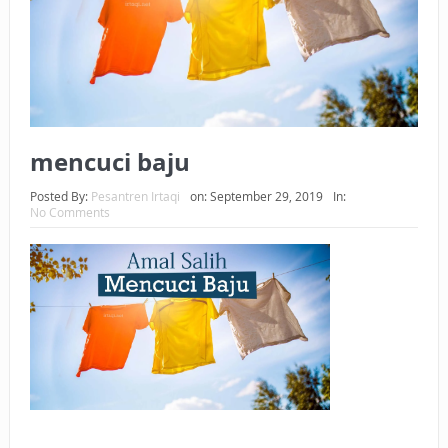
BAGAIMANA CARA MEMBAYAR ZAKAT UANG?
UANG HARAM BISA MENJADI HALAL JIKA SEBAB
KEPEMILIKANNYA BERUBAH
ISTIDLAL BATIL VS ISTIDLAL SYAR’I
mencuci baju
BAHASA CINTA KARENA ALLAH
Posted By:
Pesantren Irtaqi
on:
September 29, 2019
In:
No Comments
HUKUM MEMBAYAR ZAKAT DENGAN CARA MENGANGSUR
HUKUM MEMBAYAR ZAKAT KEPADA KERABAT SENDIRI