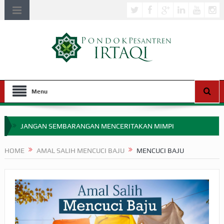
Menu
JANGAN SEMBARANGAN MENCERITAKAN MIMPI
APAKAH ULAMA SALEH PERLU MASUK SCOPUS?
HOME
AMAL SALIH MENCUCI BAJU
MENCUCI BAJU
MIMPI YANG DIABAIKAN MENJELANG PERANG BADAR
APA HUKUM MEMPERCEPAT PEMBAYARAN ZAKAT
SEBELUM TIBA SAAT WAJIB?
HAKIKAT NIKMAT DI DUNIA!