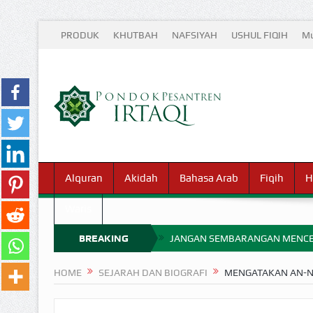
PRODUK
KHUTBAH
NAFSIYAH
USHUL FIQIH
Mu
Alquran
Akidah
Bahasa Arab
Fiqih
H
Waris
BREAKING
JANGAN SEMBARANGAN MENCE
MIMPI YANG DIABAIKAN MENJ
NEWS
HOME
SEJARAH DAN BIOGRAFI
MENGATAKAN AN-N
APA HUKUM MEMPERCEPAT PEMB