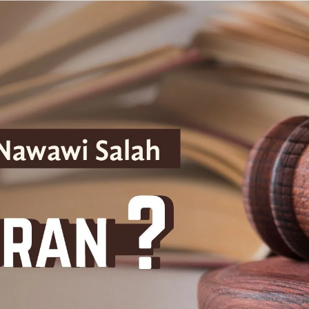
AKAT UANG?
UANG HARAM BISA MENJADI HALAL JIKA SEBAB K
’I
BAHASA CINTA KARENA ALLAH
HUKUM MEMBAYAR ZAKA
DA KERABAT SENDIRI