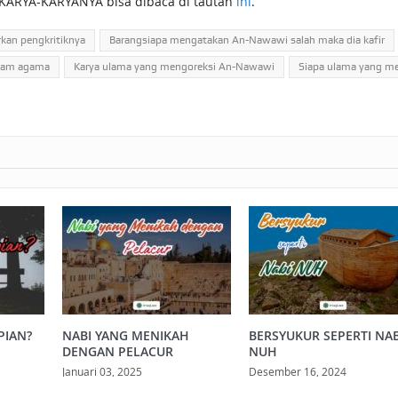
ARYA-KARYANYA bisa dibaca di tautan
ini
.
kan pengkritiknya
Barangsiapa mengatakan An-Nawawi salah maka dia kafir
alam agama
Karya ulama yang mengoreksi An-Nawawi
Siapa ulama yang m
PIAN?
NABI YANG MENIKAH
BERSYUKUR SEPERTI NAB
DENGAN PELACUR
NUH
Januari 03, 2025
Desember 16, 2024