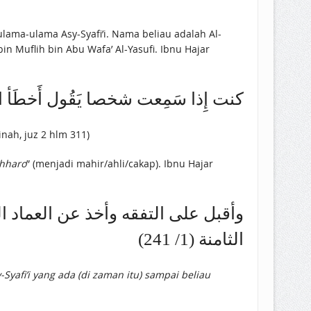
lama-ulama Asy-Syafi’i. Nama beliau adalah Al-
كنت إِذا سَمِعت شخصا يَقُول أَخطَأ النَّ)
inah, juz 2 hlm 311)
hharo
” (menjadi mahir/ahli/cakap). Ibnu Hajar
وأقبل على التفقه وأخذ عن العماد ا
الثامنة (1/ 241)
Syafi’i yang ada (di zaman itu) sampai beliau