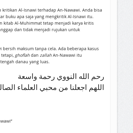
 kritikan Al-Isnawi terhadap An-Nawawi. Anda bisa
 buku apa saja yang mengkritik Al-Isnawi itu.
 kitab Al-Muhimmat tetap menjadi karya kritis
ianggap dan tidak menjadi rujukan untuk
wi bersih maksum tanpa cela. Ada beberapa kasus
 tetapi,
ghoflah
dan
zallah
An-Nawawi itu
-tengah danau yang luas.
رحم الله النووي رحمة واسعة
اللهم اجعلنا من محبي العلماء الصا
awawi”