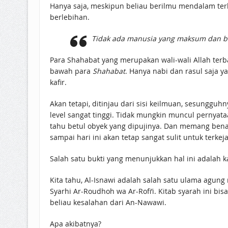
Hanya saja, meskipun beliau berilmu mendalam terka
berlebihan.
Tidak ada manusia yang maksum dan be
Para Shahabat yang merupakan wali-wali Allah terbaik setelah Nabi Muhammad ﷺ saja tetap melakukan sej
bawah para
Shahabat
. Hanya nabi dan rasul saja 
kafir.
Akan tetapi, ditinjau dari sisi keilmuan, sesungg
level sangat tinggi. Tidak mungkin muncul pernyata
tahu betul obyek yang dipujinya. Dan memang benar.
sampai hari ini akan tetap sangat sulit untuk terkeja
Salah satu bukti yang menunjukkan hal ini adalah ka
Kita tahu, Al-Isnawi adalah salah satu ulama agun
Syarhi Ar-Roudhoh wa Ar-Rofi’i. Kitab syarah ini bi
beliau kesalahan dari An-Nawawi.
Apa akibatnya?