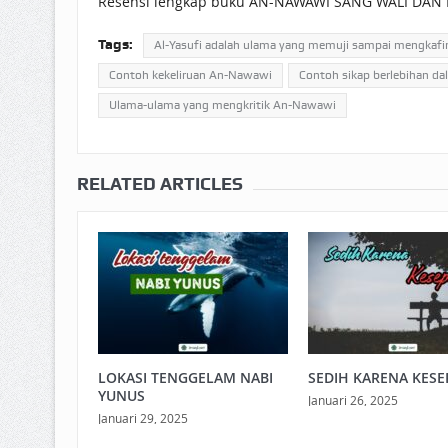
Resensi lengkap buku AN-NAWAWI SANG WALI DAN K
Tags:
Al-Yasufi adalah ulama yang memuji sampai mengkafir
Contoh kekeliruan An-Nawawi
Contoh sikap berlebihan d
Ulama-ulama yang mengkritik An-Nawawi
RELATED ARTICLES
LOKASI TENGGELAM NABI
SEDIH KARENA KESE
YUNUS
Januari 26, 2025
Januari 29, 2025