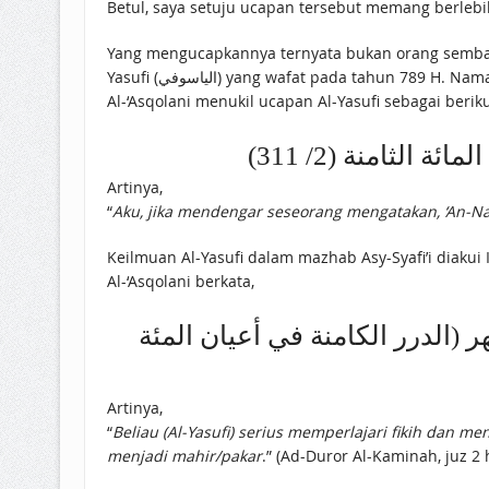
Betul, saya setuju ucapan tersebut memang berleb
Yang mengucapkannya ternyata bukan orang sembaran
Yasufi (الياسوفي) yang wafat pada tahun 789 H. Nama lengkap beliau adalah Al-Hafizh Shodruddin Sulaiman bin Yusuf bin Muflih bin Abu Wafa’ Al-Yasufi. Ibnu Hajar
Al-‘Asqolani menukil ucapan Al-Yasufi sebagai beriku
ة الثامنة (2/ 311
Artinya,
“
Aku, jika mendengar seseorang mengatakan, ‘An-Naw
Keilmuan Al-Yasufi dalam mazhab Asy-Syafi’i diakui
Al-‘Asqolani berkata,
 (الدرر الكامنة في أعيان المئة
Artinya,
“
Beliau (Al-Yasufi) serius memperlajari fikih dan m
menjadi mahir/pakar
.” (Ad-Duror Al-Kaminah, juz 2 