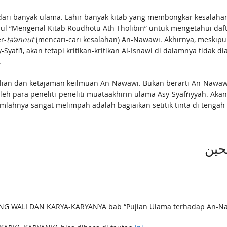
 dari banyak ulama. Lahir banyak kitab yang membongkar kesalahan
“Mengenal Kitab Roudhotu Ath-Tholibin” untuk mengetahui daftar
r-
ta’annut
(mencari-cari kesalahan) An-Nawawi. Akhirnya, meskipun
fi’i, akan tetapi kritikan-kritikan Al-Isnawi di dalamnya tidak d
.
ejelian dan ketajaman keilmuan An-Nawawi. Bukan berarti An-Nawa
h para peneliti-peneliti muataakhirin ulama Asy-Syafi’iyyah. Akan
mlahnya sangat melimpah adalah bagiaikan setitik tinta di tengah
لحين
SANG WALI DAN KARYA-KARYANYA bab “Pujian Ulama terhadap An-N