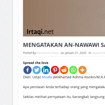
MENGATAKAN AN-NAWAWI S
Posted By:
Pesantren Irtaqi
on:
Januari 21, 2020
In:
sejarah d
Spread the love
Oleh: Ustaz
Muafa
(Mokhamad Rohma Rozikin/M.R.R
Apa penilaian Anda terhadap orang yang mengatakan
Sekilas melihat pernyataan itu, barangkali langsung 