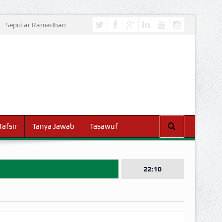
Seputar Ramadhan
Tafsir
Tanya Jawab
Tasawuf
22:10
I DUNIA!