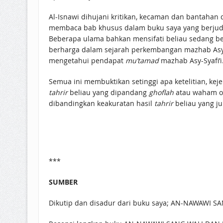
Al-Isnawi dihujani kritikan, kecaman dan bantahan
membaca bab khusus dalam buku saya yang berjudul 
Beberapa ulama bahkan mensifati beliau sedang be
berharga dalam sejarah perkembangan mazhab Asy-Sya
mengetahui pendapat
mu’tamad
mazhab Asy-Syafi’i
Semua ini membuktikan setinggi apa ketelitian, k
tahrir
beliau yang dipandang
ghoflah
atau waham ole
dibandingkan keakuratan hasil
tahrir
beliau yang ju
***
SUMBER
Dikutip dan disadur dari buku saya; AN-NAWAWI 