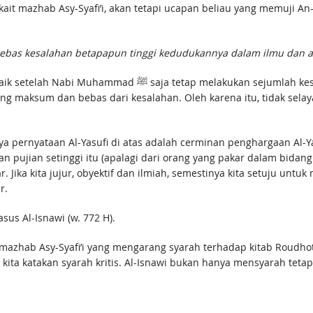
it mazhab Asy-Syafi’i, akan tetapi ucapan beliau yang memuji An-
bas kesalahan betapapun tinggi kedudukannya dalam ilmu dan a
umlah kesalahan. Apalagi umat beliau yang kedudukannya di
yang maksum dan bebas dari kesalahan. Oleh karena itu, tidak se
uhnya pernyataan Al-Yasufi di atas adalah cerminan penghargaan A
an pujian setinggi itu (apalagi dari orang yang pakar dalam bida
 Jika kita jujur, obyektif dan ilmiah, semestinya kita setuju un
r.
sus Al-Isnawi (w. 772 H).
g mazhab Asy-Syafi’i yang mengarang syarah terhadap kitab Roudh
sa kita katakan syarah kritis. Al-Isnawi bukan hanya mensyarah te