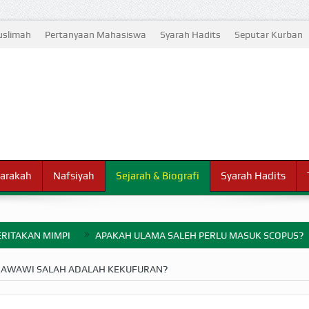
slimah
Pertanyaan Mahasiswa
Syarah Hadits
Seputar Kurban
arakah
Nafsiyah
Sejarah & Biografi
Syarah Hadits
RITAKAN MIMPI
APAKAH ULAMA SALEH PERLU MASUK SCOPUS?
ELANG PERANG BADAR
AWAWI SALAH ADALAH KEKUFURAN?
AYARAN ZAKAT SEBELUM TIBA SAAT WAJIB?
HAKIKAT NIKMAT D